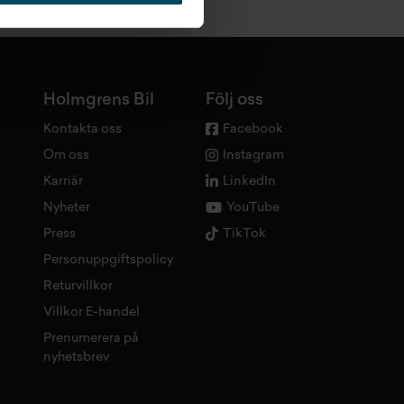
Holmgrens Bil
Följ oss
Kontakta oss
Facebook
Om oss
Instagram
Karriär
LinkedIn
Nyheter
YouTube
Press
TikTok
Personuppgiftspolicy
Returvillkor
Villkor E-handel
Prenumerera på
nyhetsbrev