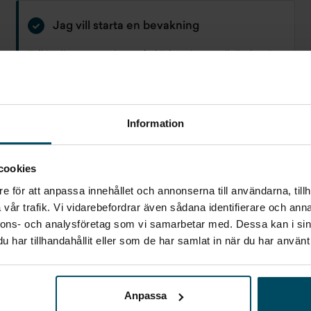
Jag vill starta en bevakning
Fyll in din e-postadress så skickar vi ett mail direkt när
vi får in fordon som motsvarar din sökning.
E-POST
Bevaka
Information
Alla personuppgifter som skickas in till Holmgrens kommer att
cookies
behandlas enligt bestämmelserna i EU:s dataskyddsförordningen
(GDPR).
Här
kan du läsa mer om hur vi behandlar dina personuppgifter.
e för att anpassa innehållet och annonserna till användarna, tillh
vår trafik. Vi vidarebefordrar även sådana identifierare och anna
nnons- och analysföretag som vi samarbetar med. Dessa kan i sin
har tillhandahållit eller som de har samlat in när du har använt 
Anpassa