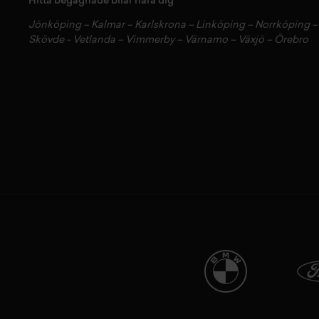
Hitta begagnade bilar nära dig
Jönköping
–
Kalmar
–
Karlskrona
–
Linköping
–
Norrköping
Skövde
-
Vetlanda
–
Vimmerby
–
Värnamo
–
Växjö
–
Örebro