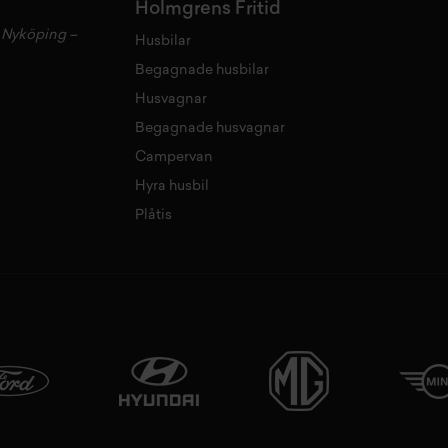
Holmgrens Fritid
–
Nyköping
–
Husbilar
Begagnade husbilar
Husvagnar
Begagnade husvagnar
Campervan
Hyra husbil
Plåtis