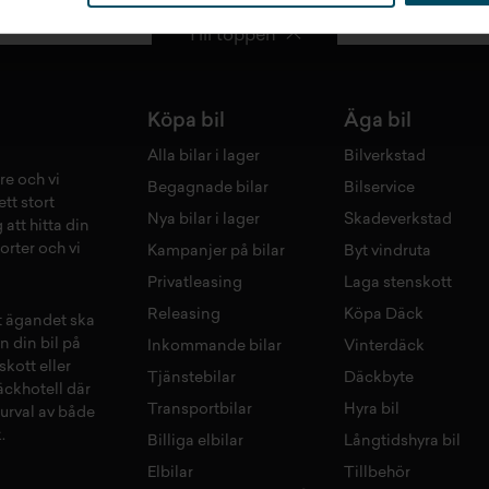
Till toppen
Köpa bil
Äga bil
Alla bilar i lager
Bilverkstad
re och vi
Begagnade bilar
Bilservice
tt stort
Nya bilar i lager
Skadeverkstad
 att hitta din
orter och vi
Kampanjer på bilar
Byt vindruta
Privatleasing
Laga stenskott
Releasing
Köpa Däck
tt ägandet ska
n din bil på
Inkommande bilar
Vinterdäck
skott
eller
Tjänstebilar
Däckbyte
äckhotell
d
är
Transportbilar
Hyra bil
 urval av både
.
Billiga elbilar
Långtidshyra bil
Elbilar
Tillbehör