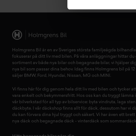
Holmgrens Bil är en av Sveriges största familjeägda bilhandla
fokuserar på ditt liv med bilen. På våra anläggningar hittar du e
sortiment av både
nya bilar
och
begagnade bilar,
vi hjälper dig
nya bil
som passar dina behov. Idag finns Holmgrens bil på 12 
säljer
BMW
,
Ford
,
Hyundai
,
Nissan
,
MG
och
MINI
.
Vi finns här för dig genom hela ditt liv med bilen och tycker a
vara enkelt och bekymmersfritt. Hos oss kan du tryggt lämna i
vår
bilverkstad
för all typ av
bilservice:
byta vindruta,
laga sten
däckbyte
. I vår
däckshop
finns allt för
däck
,
dessutom har vi
d
du kan förvara dina
hjul
tryggt och säkert.
Vi har även ett brett
nya däck
och
begagnade däck
-
vinterdäck
som
sommardäck