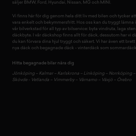
säljer
BMW
,
Ford
,
Hyundai
,
Nissan
,
MG
och
MINI
.
Vi finns här för dig genom hela ditt liv med bilen och tycker a
vara enkelt och bekymmersfritt. Hos oss kan du tryggt lämna i
vår
bilverkstad
för all typ av
bilservice:
byta vindruta,
laga sten
däckbyte
. I vår
däckshop
finns allt för
däck
,
dessutom har vi
d
du kan förvara dina
hjul
tryggt och säkert.
Vi har även ett brett
nya däck
och
begagnade däck
-
vinterdäck
som
sommardäck
Hitta begagnade bilar nära dig
Jönköping
–
Kalmar
–
Karlskrona
–
Linköping
–
Norrköping
Skövde
-
Vetlanda
–
Vimmerby
–
Värnamo
–
Växjö
–
Örebro