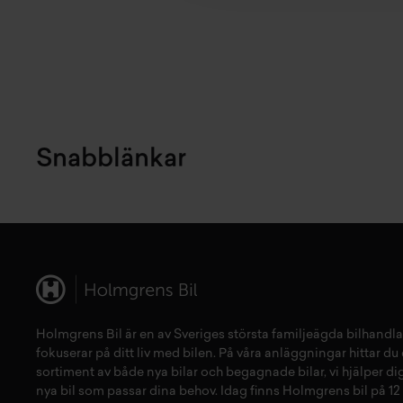
Snabblänkar
Holmgrens Bil är en av Sveriges största familjeägda bilhandla
fokuserar på ditt liv med bilen. På våra anläggningar hittar du e
sortiment av både
nya bilar
och
begagnade bilar,
vi hjälper dig
nya bil
som passar dina behov. Idag finns Holmgrens bil på 12 