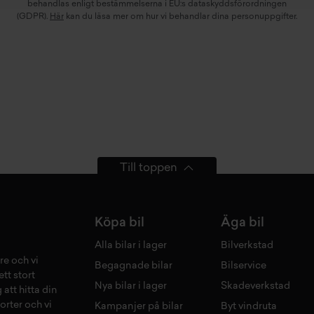
behandlas enligt bestämmelserna i EU:s dataskyddsförordningen
(GDPR).
Här
kan du läsa mer om hur vi behandlar dina personuppgifter.
Till toppen
Köpa bil
Äga bil
Alla bilar i lager
Bilverkstad
re och vi
Begagnade bilar
Bilservice
tt stort
Nya bilar i lager
Skadeverkstad
 att hitta din
orter och vi
Kampanjer på bilar
Byt vindruta