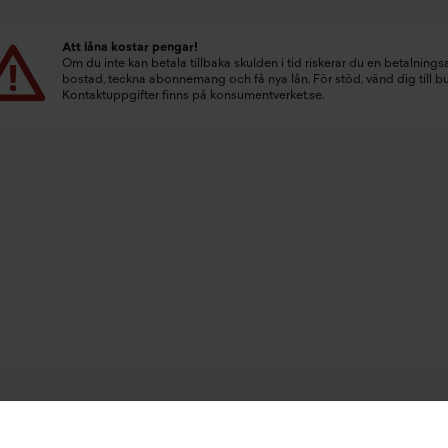
Att låna kostar pengar!
Om du inte kan betala tillbaka skulden i tid riskerar du en betalningsa
bostad, teckna abonnemang och få nya lån. För stöd, vänd dig till 
Kontaktuppgifter finns på
konsumentverket.se
.