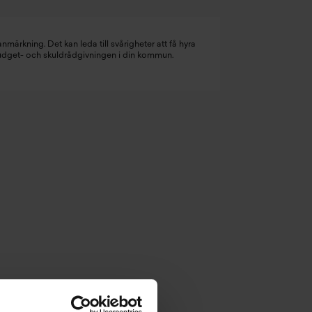
nmärkning. Det kan leda till svårigheter att få hyra
budget- och skuldrådgivningen i din kommun.