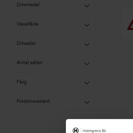
Drivmedel
Växellåda
Drivaxlar
Antal säten
Färg
Fordonsvariant