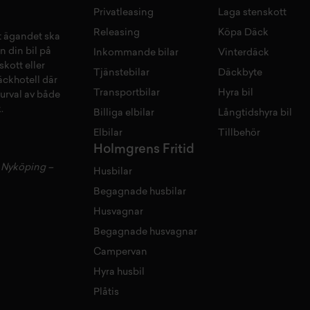
Privatleasing
Laga stenskott
Releasing
Köpa Däck
tt ägandet ska
n din bil på
Inkommande bilar
Vinterdäck
skott
eller
Tjänstebilar
Däckbyte
äckhotell
d
är
Transportbilar
Hyra bil
 urval av både
.
Billiga elbilar
Långtidshyra bil
Elbilar
Tillbehör
Holmgrens Fritid
–
Nyköping
–
Husbilar
Begagnade husbilar
Husvagnar
Begagnade husvagnar
Campervan
Hyra husbil
Plåtis