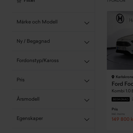
Filter
1 FORDON
Märke och Modell
Ny / Begagnad
Fordonstyp/Kaross
Karlskron
Pris
Ford Fo
Kombi 1.0 
Årsmodell
BEGAGNAD
Pris
Inkl. moms
Egenskaper
149 800 k