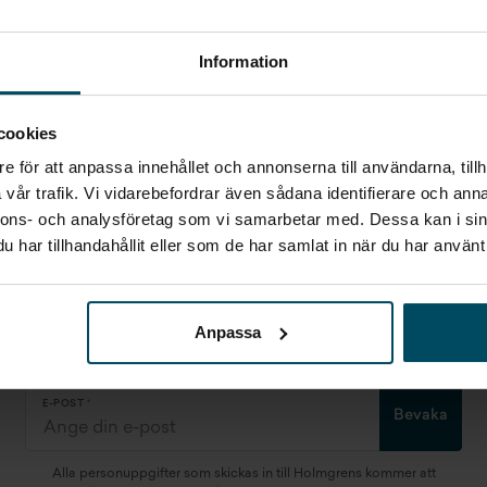
Inget som riktigt
Information
passade?
cookies
STARTA EN BEVAKNING AV:
e för att anpassa innehållet och annonserna till användarna, tillh
FORD
KARLSKRONA
FOCUS
vår trafik. Vi vidarebefordrar även sådana identifierare och anna
nnons- och analysföretag som vi samarbetar med. Dessa kan i sin
har tillhandahållit eller som de har samlat in när du har använt 
Jag vill starta en bevakning
Fyll in din e-postadress så skickar vi ett mail direkt när
Anpassa
vi får in fordon som motsvarar din sökning.
E-POST
Bevaka
Alla personuppgifter som skickas in till Holmgrens kommer att