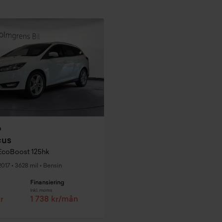
a
cus
EcoBoost 125hk
2017
•
3628 mil
•
Bensin
Finansiering
Inkl. moms
r
1 738 kr/mån