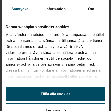
Jag vill starta en bevakning
Fyll in din e-postadress så skickar vi ett mail direkt
Samtycke
Information
Om
när vi får in fordon som motsvarar din sökning.
Denna webbplats använder cookies
E-POST
Bevaka
Vi använder enhetsidentifierare för att anpassa innehållet
och annonserna till användarna, tillhandahålla funktioner
Alla personuppgifter som skickas in till Holmgrens kommer att
för sociala medier och analysera vår trafik. Vi
behandlas enligt bestämmelserna i EU:s dataskyddsförordningen
vidarebefordrar även sådana identifierare och annan
(GDPR).
Här
kan du läsa mer om hur vi behandlar dina
information från din enhet till de sociala medier och
personuppgifter.
annons- och analysföretag som vi samarbetar med.
Dessa kan i sin tur kombinera informationen med annan
information som du har tillhandahållit eller som de har
samlat in när du har använt deras tjänster.
Tillåt alla cookies
Snabblänkar
Till toppen
Anpassa