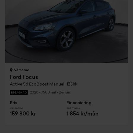
Värnamo
Ford Focus
Active 5d EcoBoost Manuell 125hk
2020
•
7500 mil
•
Bensin
BEGAGNAD
Pris
Finansiering
Inkl. moms
Inkl. moms
159 800 kr
1 854 kr/mån