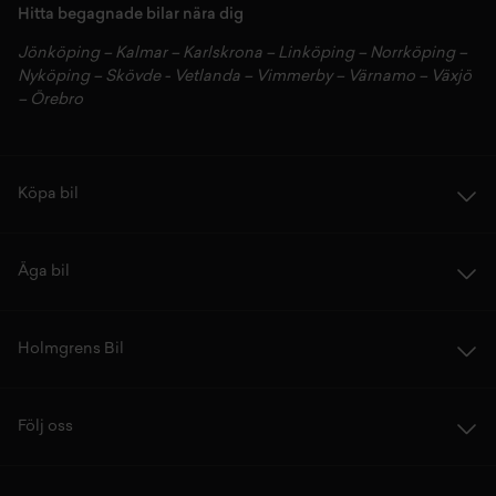
Hitta begagnade bilar nära dig
Jönköping
–
Kalmar
–
Karlskrona
–
Linköping
–
Norrköping
–
Nyköping
–
Skövde
-
Vetlanda
–
Vimmerby
–
Värnamo
–
Växjö
–
Örebro
Köpa bil
Äga bil
Holmgrens Bil
Följ oss