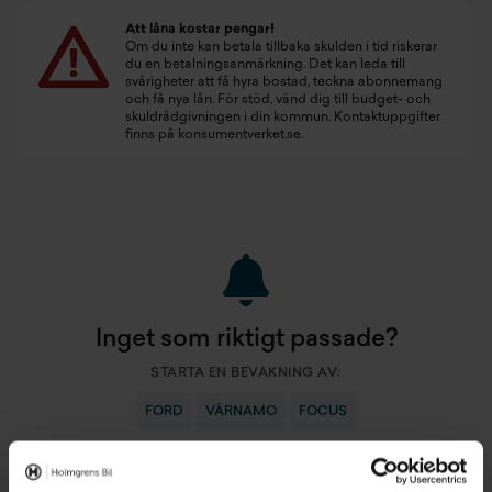
Att låna kostar pengar!
Om du inte kan betala tillbaka skulden i tid riskerar
du en betalningsanmärkning. Det kan leda till
svårigheter att få hyra bostad, teckna abonnemang
och få nya lån. För stöd, vänd dig till budget- och
skuldrådgivningen i din kommun. Kontaktuppgifter
finns på
konsumentverket.se
.
Inget som riktigt passade?
STARTA EN BEVAKNING AV:
FORD
VÄRNAMO
FOCUS