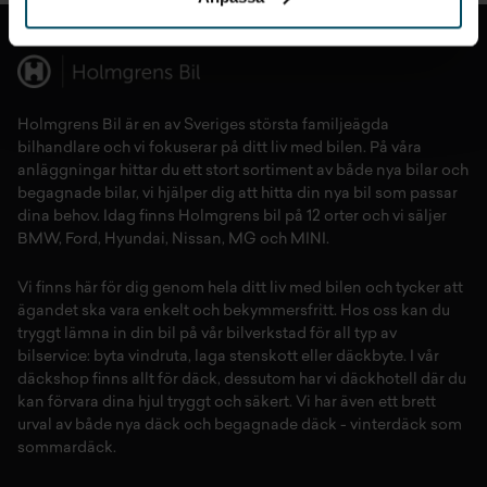
Holmgrens Bil är en av Sveriges största familjeägda
bilhandlare och vi fokuserar på ditt liv med bilen. På våra
anläggningar hittar du ett stort sortiment av både
nya bilar
och
begagnade bilar,
vi hjälper dig att hitta din
nya bil
som passar
dina behov. Idag finns Holmgrens bil på 12 orter och vi säljer
BMW
,
Ford
,
Hyundai
,
Nissan
,
MG
och
MINI
.
Vi finns här för dig genom hela ditt liv med bilen och tycker att
ägandet ska vara enkelt och bekymmersfritt. Hos oss kan du
tryggt lämna in din bil på vår
bilverkstad
för all typ av
bilservice:
byta vindruta,
laga stenskott
eller
däckbyte
. I vår
däckshop
finns allt för
däck
,
dessutom har vi
däckhotell
d
är du
kan förvara dina
hjul
tryggt och säkert.
Vi har även ett brett
urval av både
nya däck
och
begagnade däck
-
vinterdäck
som
sommardäck.