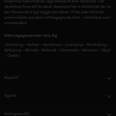
bilservice:
byta vindruta,
laga stenskott
eller
däckbyte
. I vår
däckshop
finns allt för
däck
,
dessutom har vi
däckhotell
d
är du
kan förvara dina
hjul
tryggt och säkert.
Vi har även ett brett
urval av både
nya däck
och
begagnade däck
-
vinterdäck
som
sommardäck.
Hitta begagnade bilar nära dig
Jönköping
–
Kalmar
–
Karlskrona
–
Linköping
–
Norrköping
–
Nyköping
–
Skövde
-
Vetlanda
–
Vimmerby
–
Värnamo
–
Växjö
–
Örebro
Köpa bil
Äga bil
Holmgrens Bil