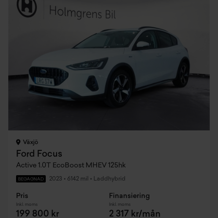
Växjö
Ford Focus
Active 1.0T EcoBoost MHEV 125hk
2023
•
6142 mil
•
Laddhybrid
BEGAGNAD
Pris
Finansiering
Inkl. moms
Inkl. moms
199 800 kr
2 317 kr/mån