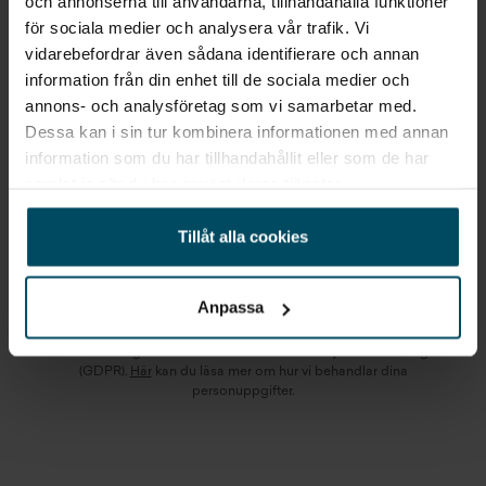
och annonserna till användarna, tillhandahålla funktioner
STARTA EN BEVAKNING AV:
för sociala medier och analysera vår trafik. Vi
vidarebefordrar även sådana identifierare och annan
FORD
VÄXJÖ
FOCUS
information från din enhet till de sociala medier och
annons- och analysföretag som vi samarbetar med.
Dessa kan i sin tur kombinera informationen med annan
Jag vill starta en bevakning
information som du har tillhandahållit eller som de har
Fyll in din e-postadress så skickar vi ett mail direkt
samlat in när du har använt deras tjänster.
när vi får in fordon som motsvarar din sökning.
Tillåt alla cookies
E-POST
Bevaka
Anpassa
Alla personuppgifter som skickas in till Holmgrens kommer att
behandlas enligt bestämmelserna i EU:s dataskyddsförordningen
(GDPR).
Här
kan du läsa mer om hur vi behandlar dina
personuppgifter.