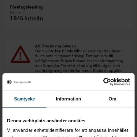
Företagsleasing
Exkl. moms
1 845 kr/mån
Att låna kostar pengar!
Om du inte kan betala tillbaka skulden i tid riskerar
du en betalningsanmärkning. Det kan leda till
svårigheter att få hyra bostad, teckna abonnemang
och få nya lån. För stöd, vänd dig till budget- och
skuldrådgivningen i din kommun. Kontaktuppgifter
finns på
konsumentverket.se
.
Samtycke
Information
Om
Denna webbplats använder cookies
Vi använder enhetsidentifierare för att anpassa innehållet
Inget som riktigt passade?