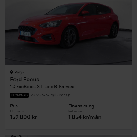
Växjö
Ford Focus
1.0 EcoBoost ST-Line B-Kamera
2019
•
6767 mil
•
Bensin
BEGAGNAD
Pris
Finansiering
Inkl. moms
Inkl. moms
159 800 kr
1 854 kr/mån