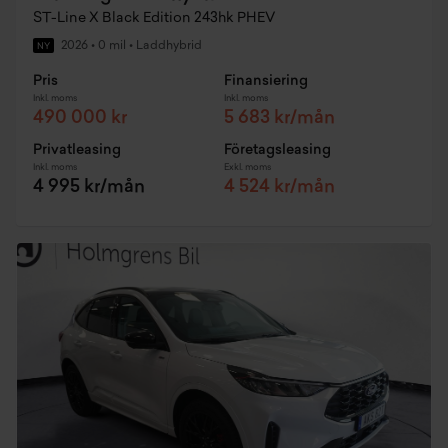
ST-Line X Black Edition 243hk PHEV
2026
•
0 mil
•
Laddhybrid
NY
Pris
Finansiering
Inkl. moms
Inkl. moms
490 000 kr
5 683 kr/mån
Privatleasing
Företagsleasing
Inkl. moms
Exkl. moms
4 995 kr/mån
4 524 kr/mån