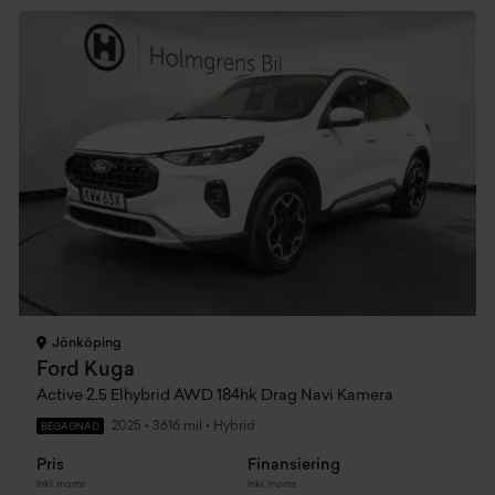
Jönköping
Ford Kuga
Active 2.5 Elhybrid AWD 184hk Drag Navi Kamera
2025
•
3616 mil
•
Hybrid
BEGAGNAD
Pris
Finansiering
Inkl. moms
Inkl. moms