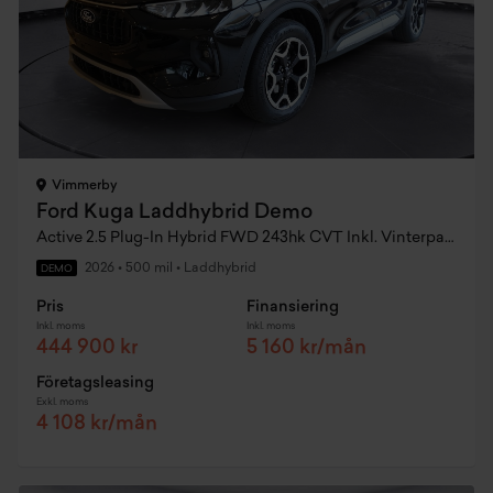
Vimmerby
Ford Kuga Laddhybrid Demo
Active 2.5 Plug-In Hybrid FWD 243hk CVT Inkl. Vinterpaket Dragkrok
2026
•
500 mil
•
Laddhybrid
DEMO
Pris
Finansiering
Inkl. moms
Inkl. moms
444 900 kr
5 160 kr/mån
Företagsleasing
Exkl. moms
4 108 kr/mån