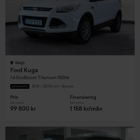
Växjö
Ford Kuga
1.6 EcoBoost Titanium 150hk
2014
•
12054 mil
•
Bensin
BEGAGNAD
Pris
Finansiering
Inkl. moms
Inkl. moms
99 800 kr
1 158 kr/mån