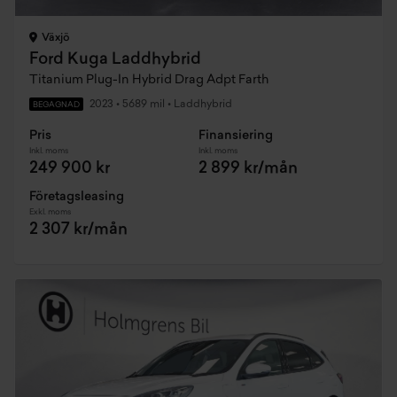
Växjö
Ford Kuga Laddhybrid
Titanium Plug-In Hybrid Drag Adpt Farth
2023
•
5689 mil
•
Laddhybrid
BEGAGNAD
Pris
Finansiering
Inkl. moms
Inkl. moms
249 900 kr
2 899 kr/mån
Företagsleasing
Exkl. moms
2 307 kr/mån