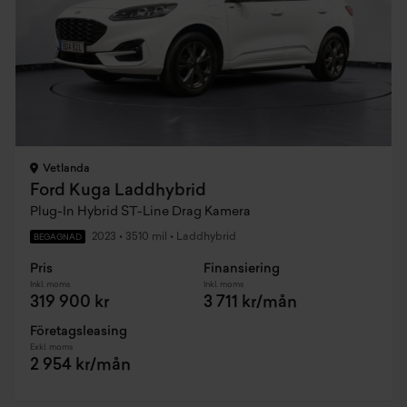
Vetlanda
Ford Kuga Laddhybrid
Plug-In Hybrid ST-Line Drag Kamera
2023
•
3510 mil
•
Laddhybrid
BEGAGNAD
Pris
Finansiering
Inkl. moms
Inkl. moms
319 900 kr
3 711 kr/mån
Företagsleasing
Exkl. moms
2 954 kr/mån