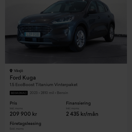
Växjö
Ford Kuga
1.5 EcoBoost Titanium Vinterpaket
2023
•
2810 mil
•
Bensin
BEGAGNAD
Pris
Finansiering
Inkl. moms
Inkl. moms
209 900 kr
2 435 kr/mån
Företagsleasing
Exkl. moms