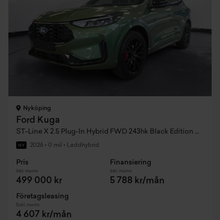
Nyköping
Ford Kuga
ST-Line X 2.5 Plug-In Hybrid FWD 243hk Black Edition CVT
2026
•
0 mil
•
Laddhybrid
NY
Pris
Finansiering
Inkl. moms
Inkl. moms
499 000 kr
5 788 kr/mån
Företagsleasing
Exkl. moms
4 607 kr/mån