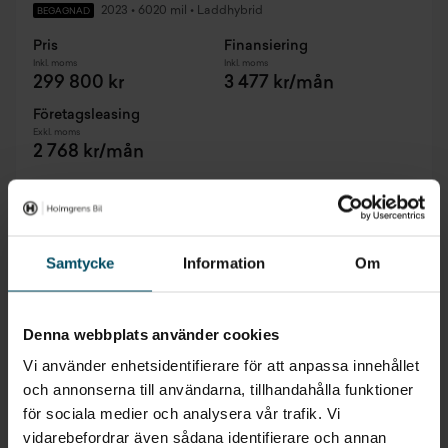
2023
•
6020 mil
•
Laddhybrid
BEGAGNAD
Pris
Finansiering
Inkl. moms
Inkl. moms
299 800 kr
3 477 kr/mån
Företagsleasing
Exkl. moms
2 768 kr/mån
Samtycke
Information
Om
Denna webbplats använder cookies
Vi använder enhetsidentifierare för att anpassa innehållet
och annonserna till användarna, tillhandahålla funktioner
för sociala medier och analysera vår trafik. Vi
vidarebefordrar även sådana identifierare och annan