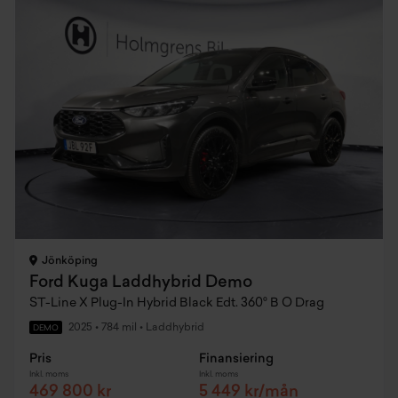
Jönköping
Ford Kuga Laddhybrid Demo
ST-Line X Plug-In Hybrid Black Edt. 360° B O Drag
2025
•
784 mil
•
Laddhybrid
DEMO
Pris
Finansiering
Inkl. moms
Inkl. moms
469 800 kr
5 449 kr/mån