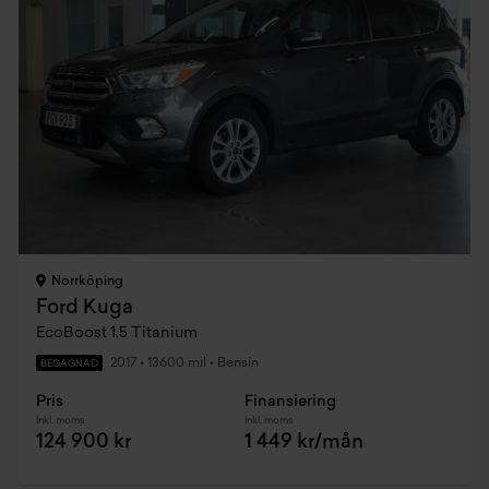
Norrköping
Ford Kuga
EcoBoost 1.5 Titanium
2017
•
13600 mil
•
Bensin
BEGAGNAD
Pris
Finansiering
Inkl. moms
Inkl. moms
124 900 kr
1 449 kr/mån