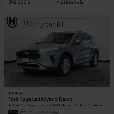
398 000 kr
4 616 kr/mån
Nyköping
Ford Kuga Laddhybrid Demo
Active 2.5 Plug-In Hybrid FWD 243hk CVT Inkl. Vinterpaket Dragkrok
2026
•
950 mil
•
Laddhybrid
DEMO