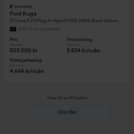
Vimmerby
Ford Kuga
ST-Line X 2.5 Plug-In Hybrid FWD 243hk Black Edition CVT
2026
•
0 mil
•
Laddhybrid
NY
Pris
Finansiering
Inkl. moms
Inkl. moms
503 000 kr
5 834 kr/mån
Företagsleasing
Exkl. moms
4 644 kr/mån
Visar 24 av 41 fordon
Visa fler