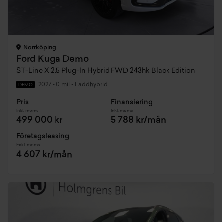
Norrköping
Ford Kuga Demo
ST-Line X 2.5 Plug-In Hybrid FWD 243hk Black Edition
2027
•
0 mil
•
Laddhybrid
DEMO
Pris
Finansiering
Inkl. moms
Inkl. moms
499 000 kr
5 788 kr/mån
Företagsleasing
Exkl. moms
4 607 kr/mån