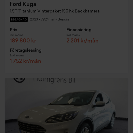
Ford Kuga
1.5T Titanium Vinterpaket 150 hk Backkamera
2023
•
7924 mil
•
Bensin
BEGAGNAD
Pris
Finansiering
Inkl. moms
Inkl. moms
189 800 kr
2 201 kr/mån
Företagsleasing
Exkl. moms
1 752 kr/mån