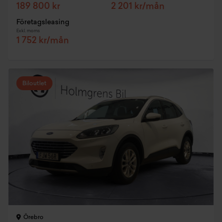
189 800 kr
2 201 kr/mån
Företagsleasing
Exkl. moms
1 752 kr/mån
Biloutlet
Örebro