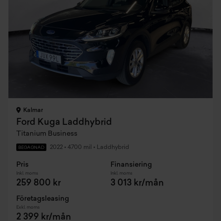
Kalmar
Ford Kuga Laddhybrid
Titanium Business
2022
•
4700 mil
•
Laddhybrid
BEGAGNAD
Pris
Finansiering
Inkl. moms
Inkl. moms
259 800 kr
3 013 kr/mån
Företagsleasing
Exkl. moms
2 399 kr/mån