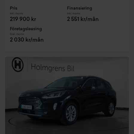
Pris
Finansiering
Inkl. moms
Inkl. moms
219 900 kr
2 551 kr/mån
Företagsleasing
Exkl. moms
2 030 kr/mån