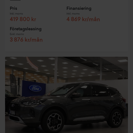
Pris
Finansiering
Inkl. moms
Inkl. moms
419 800 kr
4 869 kr/mån
Företagsleasing
Exkl. moms
3 876 kr/mån