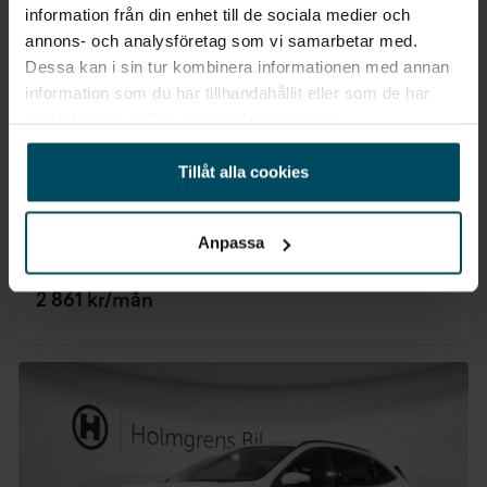
information från din enhet till de sociala medier och
annons- och analysföretag som vi samarbetar med.
Dessa kan i sin tur kombinera informationen med annan
Växjö
Ford Kuga Laddhybrid
information som du har tillhandahållit eller som de har
samlat in när du har använt deras tjänster.
ST-Line X 2.5 PHEV Business Ed
2022
•
4637 mil
•
Laddhybrid
BEGAGNAD
Tillåt alla cookies
Pris
Finansiering
Inkl. moms
Inkl. moms
309 800 kr
3 593 kr/mån
Anpassa
Företagsleasing
Exkl. moms
2 861 kr/mån