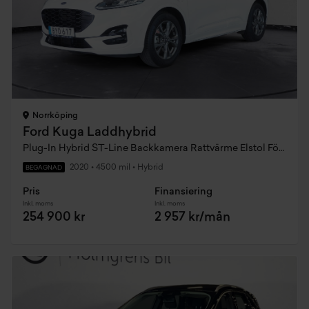
Norrköping
Ford Kuga Laddhybrid
Plug-In Hybrid ST-Line Backkamera Rattvärme Elstol Förare
2020
•
4500 mil
•
Hybrid
BEGAGNAD
Pris
Finansiering
Inkl. moms
Inkl. moms
254 900 kr
2 957 kr/mån