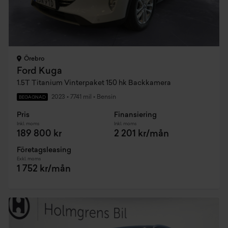
Örebro
Ford Kuga
1.5T Titanium Vinterpaket 150 hk Backkamera
2023
•
7741 mil
•
Bensin
BEGAGNAD
Pris
Finansiering
Inkl. moms
Inkl. moms
189 800 kr
2 201 kr/mån
Företagsleasing
Exkl. moms
1 752 kr/mån