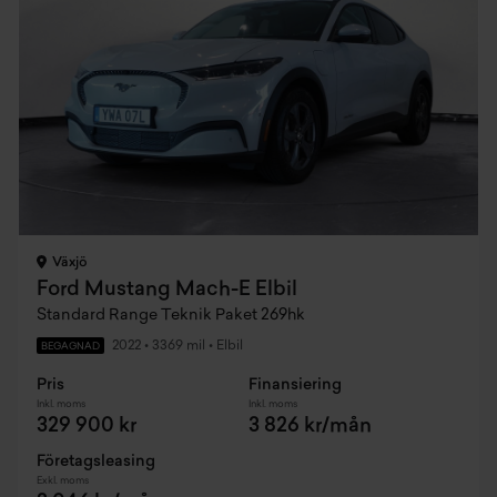
Växjö
Ford Mustang Mach-E Elbil
Standard Range Teknik Paket 269hk
2022
•
3369 mil
•
Elbil
BEGAGNAD
Pris
Finansiering
Inkl. moms
Inkl. moms
329 900 kr
3 826 kr/mån
Företagsleasing
Exkl. moms