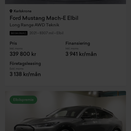
Karlskrona
Ford Mustang Mach-E Elbil
Long Range AWD Teknik
2021
•
8307 mil
•
Elbil
BEGAGNAD
Pris
Finansiering
Inkl. moms
Inkl. moms
339 800 kr
3 941 kr/mån
Företagsleasing
Exkl. moms
3 138 kr/mån
Elbilspremie