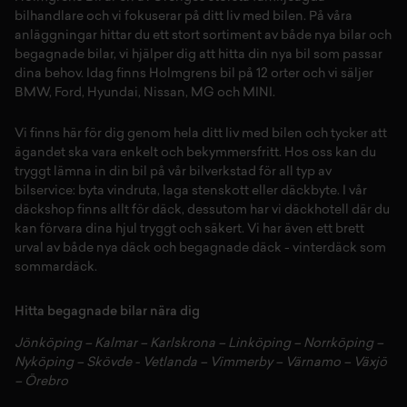
bilhandlare och vi fokuserar på ditt liv med bilen. På våra
anläggningar hittar du ett stort sortiment av både
nya bilar
och
begagnade bilar,
vi hjälper dig att hitta din
nya bil
som passar
dina behov. Idag finns Holmgrens bil på 12 orter och vi säljer
BMW
,
Ford
,
Hyundai
,
Nissan
,
MG
och
MINI
.
Vi finns här för dig genom hela ditt liv med bilen och tycker att
ägandet ska vara enkelt och bekymmersfritt. Hos oss kan du
tryggt lämna in din bil på vår
bilverkstad
för all typ av
bilservice:
byta vindruta,
laga stenskott
eller
däckbyte
. I vår
däckshop
finns allt för
däck
,
dessutom har vi
däckhotell
d
är du
kan förvara dina
hjul
tryggt och säkert.
Vi har även ett brett
urval av både
nya däck
och
begagnade däck
-
vinterdäck
som
sommardäck.
Hitta begagnade bilar nära dig
Jönköping
–
Kalmar
–
Karlskrona
–
Linköping
–
Norrköping
–
Nyköping
–
Skövde
-
Vetlanda
–
Vimmerby
–
Värnamo
–
Växjö
–
Örebro