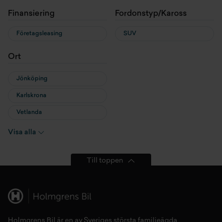
Finansiering
Fordonstyp/Kaross
Företagsleasing
SUV
Ort
Jönköping
Karlskrona
Vetlanda
Växjö
Visa alla
Örebro
Till toppen
Holmgrens Bil är en av Sveriges största familjeägda