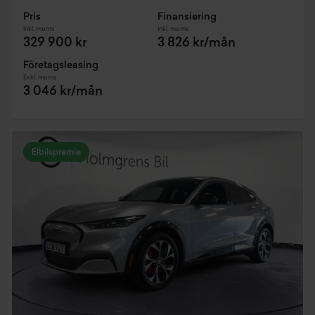
Pris
Finansiering
Inkl. moms
Inkl. moms
329 900 kr
3 826 kr/mån
Företagsleasing
Exkl. moms
3 046 kr/mån
Elbilspremie