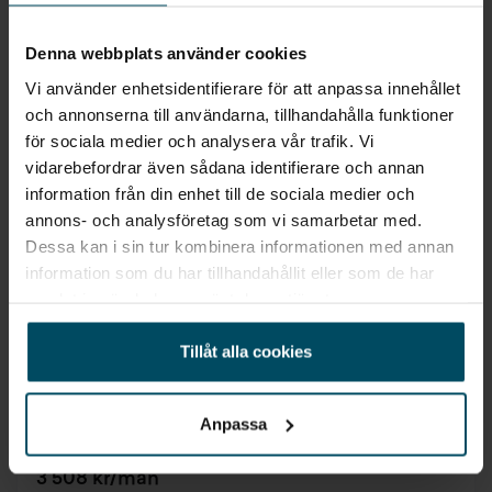
Denna webbplats använder cookies
Vi använder enhetsidentifierare för att anpassa innehållet
och annonserna till användarna, tillhandahålla funktioner
för sociala medier och analysera vår trafik. Vi
vidarebefordrar även sådana identifierare och annan
information från din enhet till de sociala medier och
annons- och analysföretag som vi samarbetar med.
Vetlanda
Dessa kan i sin tur kombinera informationen med annan
Ford Mustang Mach-E Elbil
information som du har tillhandahållit eller som de har
Long Range AWD Teknikpaket 360°
samlat in när du har använt deras tjänster.
2021
•
6110 mil
•
Elbil
BEGAGNAD
Tillåt alla cookies
Pris
Finansiering
Inkl. moms
Inkl. moms
379 900 kr
4 406 kr/mån
Anpassa
Företagsleasing
Exkl. moms
3 508 kr/mån