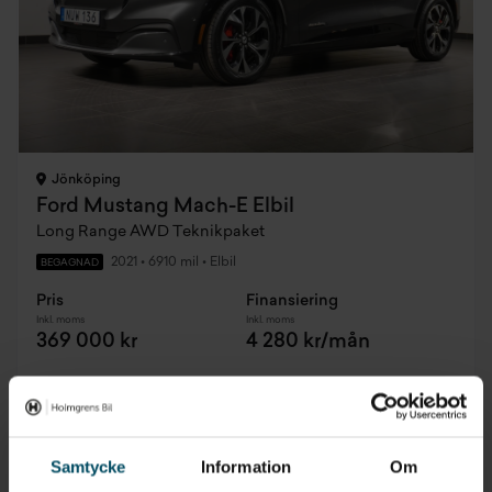
Jönköping
Ford Mustang Mach-E Elbil
Long Range AWD Teknikpaket
2021
•
6910 mil
•
Elbil
BEGAGNAD
Pris
Finansiering
Inkl. moms
Inkl. moms
369 000 kr
4 280 kr/mån
Elbilspremie
Samtycke
Information
Om