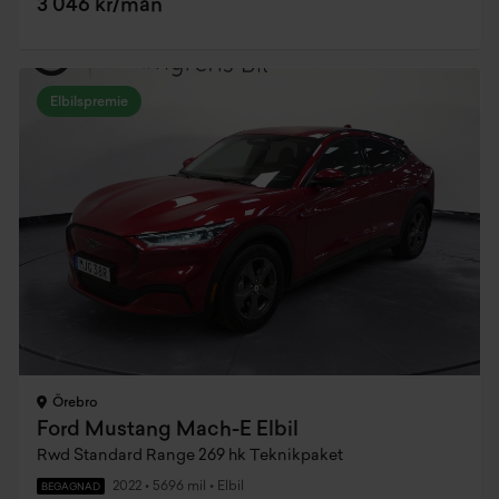
3 046 kr/mån
Elbilspremie
Örebro
Ford Mustang Mach-E Elbil
Rwd Standard Range 269 hk Teknikpaket
2022
•
5696 mil
•
Elbil
BEGAGNAD