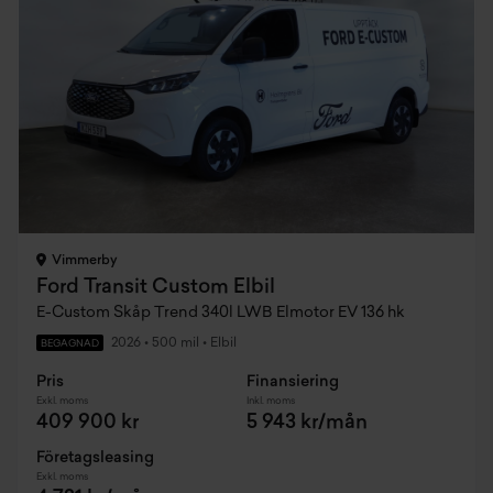
Vimmerby
Ford Transit Custom Elbil
E-Custom Skåp Trend 340l LWB Elmotor EV 136 hk
2026
•
500 mil
•
Elbil
BEGAGNAD
Pris
Finansiering
Exkl. moms
Inkl. moms
409 900 kr
5 943 kr/mån
Företagsleasing
Exkl. moms