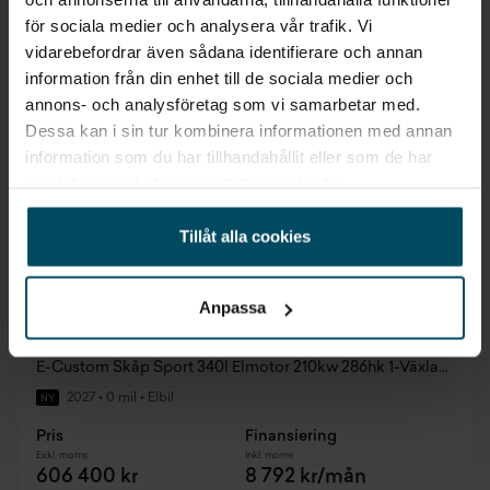
för sociala medier och analysera vår trafik. Vi
vidarebefordrar även sådana identifierare och annan
information från din enhet till de sociala medier och
annons- och analysföretag som vi samarbetar med.
Dessa kan i sin tur kombinera informationen med annan
information som du har tillhandahållit eller som de har
samlat in när du har använt deras tjänster.
Tillåt alla cookies
Anpassa
Vimmerby
Ford Transit Custom Elbil
E-Custom Skåp Sport 340l Elmotor 210kw 286hk 1-Växlad AWD El
2027
•
0 mil
•
Elbil
NY
Pris
Finansiering
Exkl. moms
Inkl. moms
606 400 kr
8 792 kr/mån