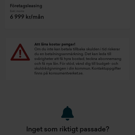
Företagsleasing
Exkl. moms
6 999 kr/mån
Att låna kostar pengar!
Om du inte kan betala tillbaka skulden i tid riskerar
du en betalningsanmärkning. Det kan leda till
svårigheter att få hyra bostad, teckna abonnemang
och få nya lån. För stöd, vänd dig till budget- och
skuldrådgivningen i din kommun. Kontaktuppgifter
finns på
konsumentverket.se
.
Inget som riktigt passade?