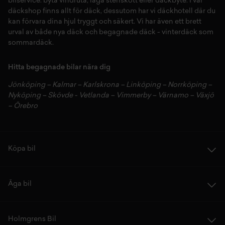
bilservice:
byta vindruta,
laga stenskott
eller
däckbyte
. I vår
däckshop
finns allt för
däck
,
dessutom har vi
däckhotell
d
är du
kan förvara dina
hjul
tryggt och säkert.
Vi har även ett brett
urval av både
nya däck
och
begagnade däck
-
vinterdäck
som
sommardäck.
Hitta begagnade bilar nära dig
Jönköping
–
Kalmar
–
Karlskrona
–
Linköping
–
Norrköping
–
Nyköping
–
Skövde
-
Vetlanda
–
Vimmerby
–
Värnamo
–
Växjö
–
Örebro
Köpa bil
Äga bil
Holmgrens Bil