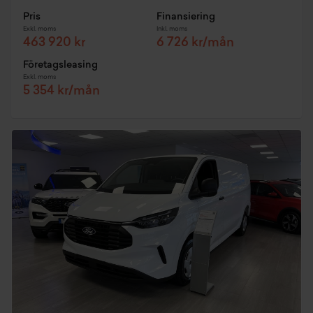
Pris
Finansiering
Exkl. moms
Inkl. moms
463 920 kr
6 726 kr/mån
Företagsleasing
Exkl. moms
5 354 kr/mån