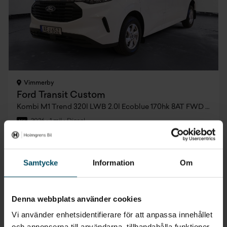
Vimmerby
Ford Transit Custom
Kombi M1 Trend 320l LWB 2.0l Ecoblue 170hk 8AT FWD Diesel
2026
•
1 mil
•
Diesel
NY
Pris
Finansiering
Inkl. moms
Inkl. moms
599 875 kr
6 958 kr/mån
Samtycke
Information
Om
Företagsleasing
Exkl. moms
5 539 kr/mån
Denna webbplats använder cookies
Vi använder enhetsidentifierare för att anpassa innehållet
och annonserna till användarna, tillhandahålla funktioner