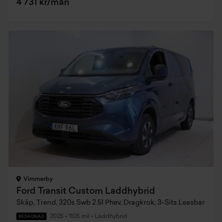
4 731 kr/mån
Vimmerby
Ford Transit Custom Laddhybrid
Skåp, Trend, 320s Swb 2.5l Phev, Dragkrok, 3-Sits Leasbar
2025
•
1105 mil
•
Laddhybrid
BEGAGNAD