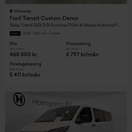
Vimmerby
Ford Transit Custom Demo
Skåp Trend 320l 2.0l Ecoblue 170hk 8-Växlad Automat FWD Diesel
2026
•
300 mil
•
Diesel
DEMO
Pris
Finansiering
Exkl. moms
Inkl. moms
468 800 kr
6 797 kr/mån
Företagsleasing
Exkl. moms
5 411 kr/mån