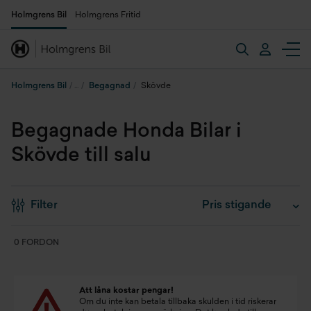
Holmgrens Bil
Holmgrens Fritid
Holmgrens Bil
Begagnad
Skövde
Begagnade Honda Bilar i
Skövde till salu
Filter
0 FORDON
Att låna kostar pengar!
Om du inte kan betala tillbaka skulden i tid riskerar