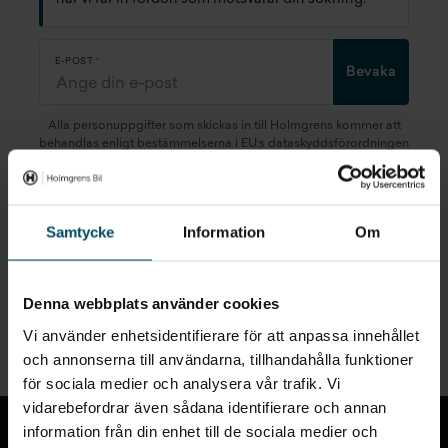
E-POST
Bevaka
Alla personuppgifter som skickas in till Holmgrens kommer att
behandlas enligt bestämmelserna i EU:s dataskyddsförordningen
(GDPR).
Här
kan du läsa mer om hur vi behandlar dina
personuppgifter.
Samtycke
Information
Om
Denna webbplats använder cookies
Snabblänkar
Vi använder enhetsidentifierare för att anpassa innehållet
och annonserna till användarna, tillhandahålla funktioner
för sociala medier och analysera vår trafik. Vi
Till toppen
vidarebefordrar även sådana identifierare och annan
information från din enhet till de sociala medier och