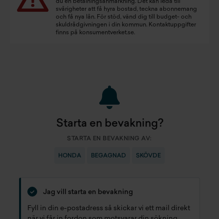
du en betalningsanmärkning. Det kan leda till
svårigheter att få hyra bostad, teckna abonnemang
och få nya lån. För stöd, vänd dig till budget- och
skuldrådgivningen i din kommun. Kontaktuppgifter
finns på
konsumentverket.se
.
Starta en bevakning?
STARTA EN BEVAKNING AV:
HONDA
BEGAGNAD
SKÖVDE
Jag vill starta en bevakning
Fyll in din e-postadress så skickar vi ett mail direkt
när vi får in fordon som motsvarar din sökning.