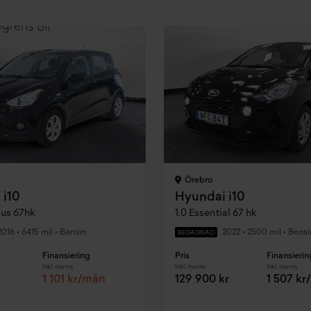
Örebro
 i10
Hyundai i10
lus 67hk
1.0 Essential 67 hk
2016
•
6415 mil
•
Bensin
2022
•
2500 mil
•
Bensi
BEGAGNAD
Finansiering
Pris
Finansierin
Inkl. moms
Inkl. moms
Inkl. moms
1 101 kr/mån
129 900 kr
1 507 k