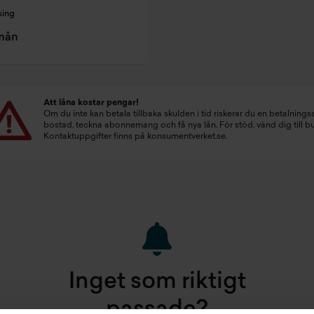
sing
/mån
Att låna kostar pengar!
Om du inte kan betala tillbaka skulden i tid riskerar du en betalningsa
bostad, teckna abonnemang och få nya lån. För stöd, vänd dig till 
Kontaktuppgifter finns på
konsumentverket.se
.
Inget som riktigt
passade?