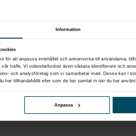
STARTA EN BEVAKNING AV:
HYUNDAI
I10
Information
Jag vill starta en bevakning
cookies
Fyll in din e-postadress så skickar vi ett mail direkt när
e för att anpassa innehållet och annonserna till användarna, tillh
vi får in fordon som motsvarar din sökning.
vår trafik. Vi vidarebefordrar även sådana identifierare och anna
nnons- och analysföretag som vi samarbetar med. Dessa kan i sin
har tillhandahållit eller som de har samlat in när du har använt 
E-POST
Bevaka
Alla personuppgifter som skickas in till Holmgrens kommer att
Anpassa
behandlas enligt bestämmelserna i EU:s dataskyddsförordningen
(GDPR).
Här
kan du läsa mer om hur vi behandlar dina personuppgifter.