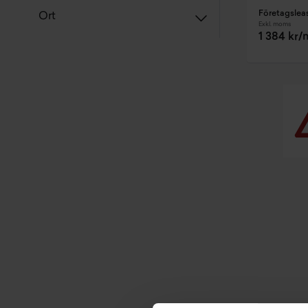
Företagslea
Ort
Exkl. moms
1 384 kr