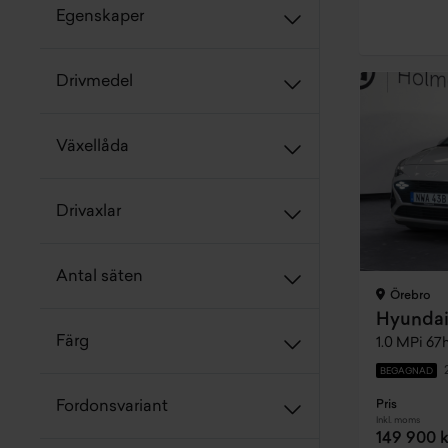
Egenskaper
Drivmedel
Växellåda
Drivaxlar
Antal säten
Örebro
Hyundai
Färg
1.0 MPi 67
BEGAGNAD
Pris
Fordonsvariant
Inkl. moms
149 900 k