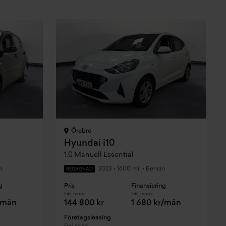
Örebro
Hyundai i10
1.0 Manuell Essential
n
2023
•
1600 mil
•
Bensin
BEGAGNAD
g
Pris
Finansiering
Inkl. moms
Inkl. moms
r/mån
144 800 kr
1 680 kr/mån
Företagsleasing
Exkl. moms