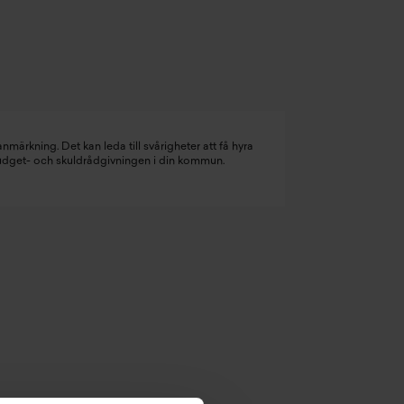
nmärkning. Det kan leda till svårigheter att få hyra
budget- och skuldrådgivningen i din kommun.