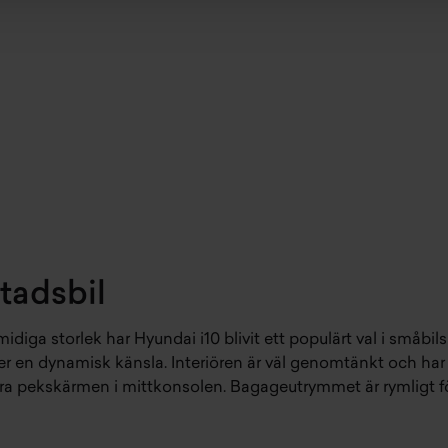
stadsbil
ga storlek har Hyundai i10 blivit ett populärt val i småbils
er en dynamisk känsla. Interiören är väl genomtänkt och ha
tora pekskärmen i mittkonsolen. Bagageutrymmet är rymligt fö