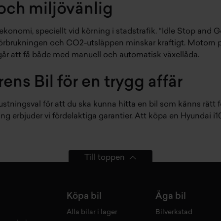
och miljövänlig
konomi, speciellt vid körning i stadstrafik. “Idle Stop and 
förbrukningen och CO2-utsläppen minskar kraftigt. Motorn pro
går att få både med manuell och automatisk växellåda.
ns Bil för en trygg affär
stningsval för att du ska kunna hitta en bil som känns rätt fö
erbjuder vi fördelaktiga garantier. Att köpa en Hyundai i10 
Till toppen
Köpa bil
Äga bil
Alla bilar i lager
Bilverkstad