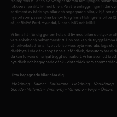
Holmgrens Bil är en av Sveriges största familjeägda bilhandla
fokuserar på ditt liv med bilen. På våra anläggningar hittar du e
sortiment av både
nya bilar
och
begagnade bilar,
vi hjälper dig
nya bil
som passar dina behov. Idag finns Holmgrens bil på 12 
säljer
BMW
,
Ford
,
Hyundai
,
Nissan
,
MG
och
MINI
.
Vi finns här för dig genom hela ditt liv med bilen och tycker a
vara enkelt och bekymmersfritt. Hos oss kan du tryggt lämna i
vår
bilverkstad
för all typ av
bilservice:
byta vindruta,
laga sten
däckbyte
. I vår
däckshop
finns allt för
däck
,
dessutom har vi
d
du kan förvara dina
hjul
tryggt och säkert.
Vi har även ett brett
nya däck
och
begagnade däck
-
vinterdäck
som
sommardäck
Hitta begagnade bilar nära dig
Jönköping
–
Kalmar
–
Karlskrona
–
Linköping
–
Norrköping
Skövde
-
Vetlanda
–
Vimmerby
–
Värnamo
–
Växjö
–
Örebro