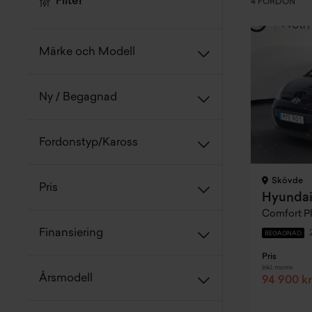
Filter
4 FORDON
Märke och Modell
Ny / Begagnad
Fordonstyp/Kaross
Skövde
Pris
Hyundai
Comfort P
Finansiering
BEGAGNAD
Pris
Inkl. moms
Årsmodell
94 900 kr