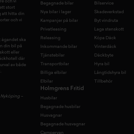
re och vi
Begagnade bilar
Bilservice
tt stort
Nya bilar i lager
Skadeverkstad
 att hitta din
orter och vi
Kampanjer på bilar
Byt vindruta
Privatleasing
Laga stenskott
Releasing
Köpa Däck
tt ägandet ska
n din bil på
Inkommande bilar
Vinterdäck
skott
eller
Tjänstebilar
Däckbyte
äckhotell
d
är
Transportbilar
Hyra bil
 urval av både
.
Billiga elbilar
Långtidshyra bil
Elbilar
Tillbehör
Holmgrens Fritid
–
Nyköping
–
Husbilar
Begagnade husbilar
Husvagnar
Begagnade husvagnar
Campervan