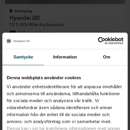
Jönköping
Hyundai i20
1.0 T-GDi 90hk Aut Essential
2027
•
0 mil
•
Bensin
NY
Pris
Finansiering
Inkl. moms
Inkl. moms
280 900 kr
3 258 kr/mån
Samtycke
Information
Om
Privatleasing
Företagsleasing
Inkl. moms
Exkl. moms
3 089 kr/mån
2 594 kr/mån
Denna webbplats använder cookies
Vi använder enhetsidentifierare för att anpassa innehållet
och annonserna till användarna, tillhandahålla funktioner
för sociala medier och analysera vår trafik. Vi
Att låna kostar pengar!
Om du inte kan betala tillbaka skulden i tid riskerar
vidarebefordrar även sådana identifierare och annan
du en betalningsanmärkning. Det kan leda till
information från din enhet till de sociala medier och
svårigheter att få hyra bostad, teckna abonnemang
och få nya lån. För stöd, vänd dig till budget- och
annons- och analysföretag som vi samarbetar med.
skuldrådgivningen i din kommun. Kontaktuppgifter
Dessa kan i sin tur kombinera informationen med annan
finns på
konsumentverket.se
.