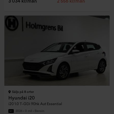
3 034 kr/mån
2 556 kr/mån
Säljs på 8 orter
Hyundai i20
i20 1.0 T-GDi 90hk Aut Essential
2026
•
0 mil
•
Bensin
NY