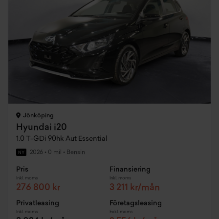
Jönköping
Hyundai i20
1.0 T-GDi 90hk Aut Essential
2026
•
0 mil
•
Bensin
NY
Pris
Finansiering
Inkl. moms
Inkl. moms
276 800 kr
3 211 kr/mån
Privatleasing
Företagsleasing
Inkl. moms
Exkl. moms