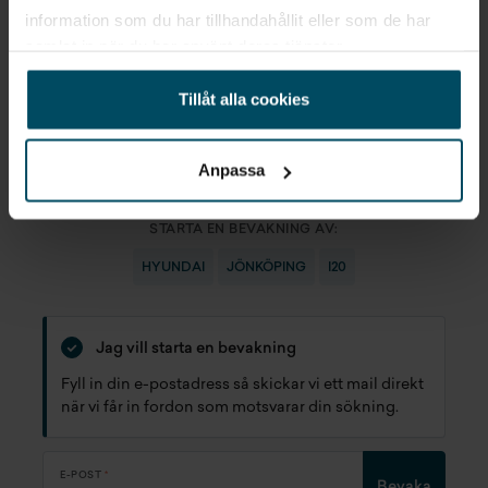
information som du har tillhandahållit eller som de har
samlat in när du har använt deras tjänster.
Tillåt alla cookies
Anpassa
Inget som riktigt passade?
STARTA EN BEVAKNING AV:
HYUNDAI
JÖNKÖPING
I20
Jag vill starta en bevakning
Fyll in din e-postadress så skickar vi ett mail direkt
när vi får in fordon som motsvarar din sökning.
E-POST
Bevaka