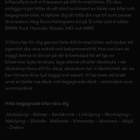
bilhandlare och vi fokuserar på ditt liv med bilen. På våra
anläggningar hittar du ett stort sortiment av både
nya bilar
och
begagnade bilar,
vi hjälper dig att hitta din
nya bil
som passar
dina behov. Idag finns Holmgrens bil på 12 orter och vi säljer
BMW
,
Ford
,
Hyundai
,
Nissan
,
MG
och
MINI
.
Vi finns här för dig genom hela ditt liv med bilen och tycker att
ägandet ska vara enkelt och bekymmersfritt. Hos oss kan du
tryggt lämna in din bil på vår
bilverkstad
för all typ av
bilservice:
byta vindruta,
laga stenskott
eller
däckbyte
. I vår
däckshop
finns allt för
däck
,
dessutom har vi
däckhotell
d
är du
kan förvara dina
hjul
tryggt och säkert.
Vi har även ett brett
urval av både
nya däck
och
begagnade däck
-
vinterdäck
som
sommardäck.
Hitta begagnade bilar nära dig
Jönköping
–
Kalmar
–
Karlskrona
–
Linköping
–
Norrköping
–
Nyköping
–
Skövde
-
Vetlanda
–
Vimmerby
–
Värnamo
–
Växjö
–
Örebro