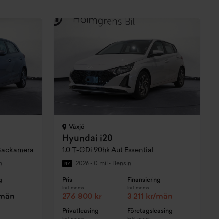
Växjö
Hyundai i20
 Backamera
1.0 T-GDi 90hk Aut Essential
n
2026
•
0 mil
•
Bensin
NY
g
Pris
Finansiering
Inkl. moms
Inkl. moms
/mån
276 800 kr
3 211 kr/mån
Privatleasing
Företagsleasing
Inkl. moms
Exkl. moms