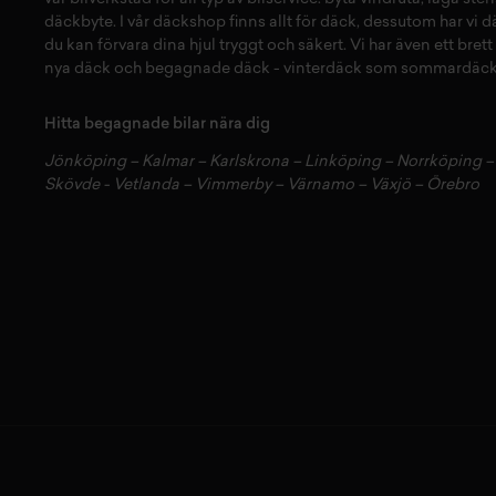
däckbyte
. I vår
däckshop
finns allt för
däck
,
dessutom har vi
d
du kan förvara dina
hjul
tryggt och säkert.
Vi har även ett brett
nya däck
och
begagnade däck
-
vinterdäck
som
sommardäck
Hitta begagnade bilar nära dig
Jönköping
–
Kalmar
–
Karlskrona
–
Linköping
–
Norrköping
Skövde
-
Vetlanda
–
Vimmerby
–
Värnamo
–
Växjö
–
Örebro