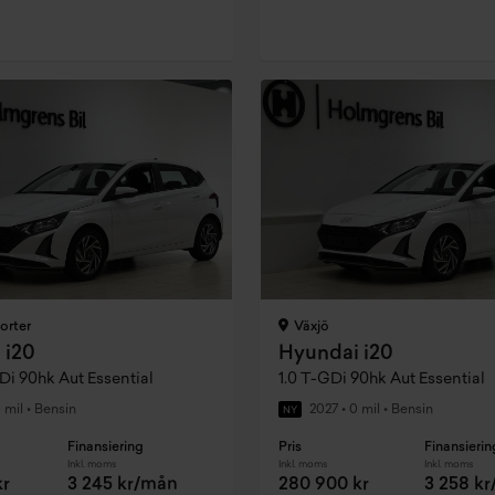
 orter
Växjö
 i20
Hyundai i20
GDi 90hk Aut Essential
1.0 T-GDi 90hk Aut Essential
 mil
•
Bensin
2027
•
0 mil
•
Bensin
NY
Finansiering
Pris
Finansierin
Inkl. moms
Inkl. moms
Inkl. moms
kr
3 245 kr/mån
280 900 kr
3 258 k