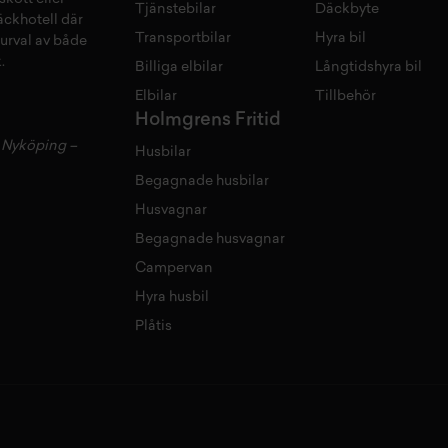
Tjänstebilar
Däckbyte
äckhotell
d
är
Transportbilar
Hyra bil
 urval av både
.
Billiga elbilar
Långtidshyra bil
Elbilar
Tillbehör
Holmgrens Fritid
–
Nyköping
–
Husbilar
Begagnade husbilar
Husvagnar
Begagnade husvagnar
Campervan
Hyra husbil
Plåtis