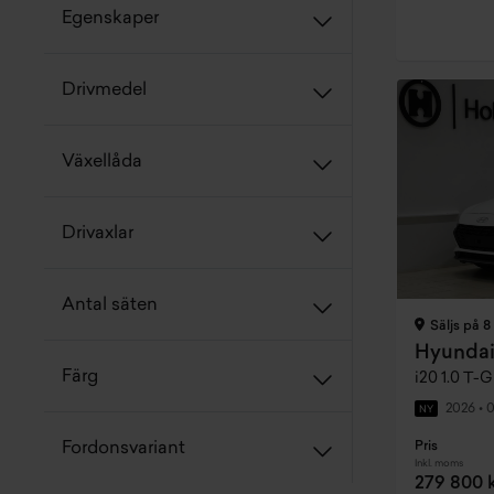
Egenskaper
Drivmedel
Växellåda
Drivaxlar
Antal säten
Säljs på 8
Hyundai
Färg
i20 1.0 T-
2026
•
0
NY
Pris
Fordonsvariant
Inkl. moms
279 800 