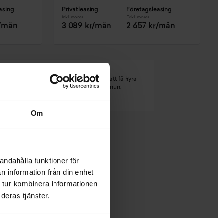
asing
Privatleasing
Företagsleasing
Inkl. moms
Exkl. moms
r/mån
3 089 kr/mån
2 657 kr/mån
nmärkning. Det kan leda till svårigheter att få hyra
budget- och skuldrådgivningen i din kommun.
Om
andahålla funktioner för
n information från din enhet
 tur kombinera informationen
deras tjänster.