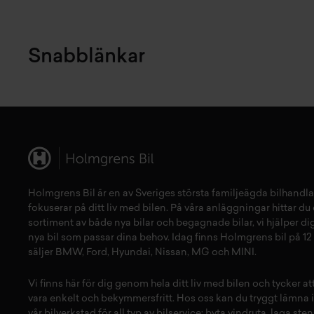
Snabblänkar
Holmgrens Bil är en av Sveriges största familjeägda bilhandla
fokuserar på ditt liv med bilen. På våra anläggningar hittar du e
sortiment av både
nya bilar
och
begagnade bilar,
vi hjälper dig
nya bil
som passar dina behov. Idag finns Holmgrens bil på 12 
säljer
BMW
,
Ford
,
Hyundai
,
Nissan
,
MG
och
MINI
.
Vi finns här för dig genom hela ditt liv med bilen och tycker a
vara enkelt och bekymmersfritt. Hos oss kan du tryggt lämna i
vår
bilverkstad
för all typ av
bilservice:
byta vindruta,
laga sten