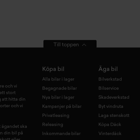
Till toppen
Köpa bil
Äga bil
Alla bilar i lager
Bilverkstad
re och vi
Begagnade bilar
Bilservice
tt stort
Nya bilar i lager
Skadeverkstad
 att hitta din
orter och vi
Kampanjer på bilar
Byt vindruta
Privatleasing
Laga stenskott
Releasing
Köpa Däck
tt ägandet ska
n din bil på
Inkommande bilar
Vinterdäck
skott
eller