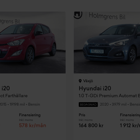
Växjö
 i20
Hyundai i20
ect Farthållare
1.0 T-GDi Premium Automat
2015
•
19198 mil
•
Bensin
2020
•
3979 mil
•
Bensi
BEGAGNAD
Finansiering
Pris
Finansierin
Inkl. moms
Inkl. moms
Inkl. moms
r
578 kr/mån
164 800 kr
1 912 kr