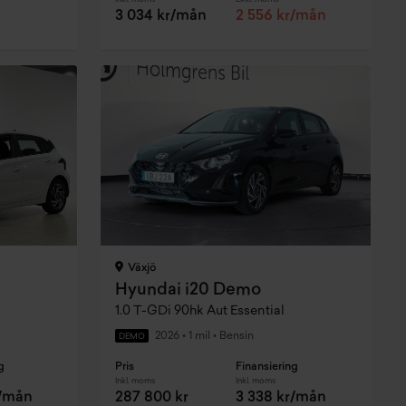
3 034 kr/mån
2 556 kr/mån
Växjö
Hyundai i20 Demo
1.0 T-GDi 90hk Aut Essential
2026
•
1 mil
•
Bensin
DEMO
g
Pris
Finansiering
Inkl. moms
Inkl. moms
r/mån
287 800 kr
3 338 kr/mån