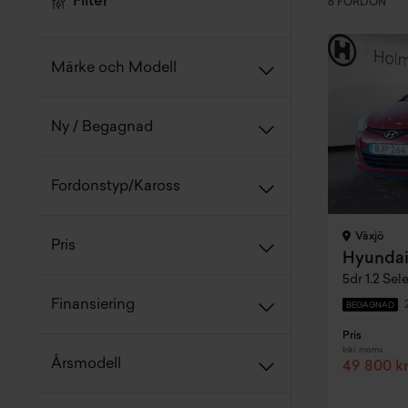
Filter
6 FORDON
Märke och Modell
Ny / Begagnad
Fordonstyp/Kaross
Växjö
Pris
Hyundai
5dr 1.2 Sel
Finansiering
BEGAGNAD
Pris
Inkl. moms
Årsmodell
49 800 k