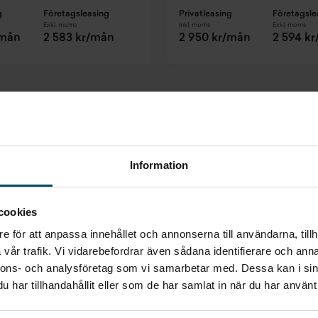
g
Företagsleasing
Privatleasing
Företagsle
Exkl. moms
Inkl. moms
Exkl. moms
/mån
2 583 kr/mån
2 950 kr/mån
2 594 k
Att låna kostar pengar!
Om du inte kan betala tillbaka skulden i tid riskerar du en betalningsa
bostad, teckna abonnemang och få nya lån. För stöd, vänd dig till 
Kontaktuppgifter finns på
konsumentverket.se
.
Information
cookies
e för att anpassa innehållet och annonserna till användarna, tillh
vår trafik. Vi vidarebefordrar även sådana identifierare och anna
nnons- och analysföretag som vi samarbetar med. Dessa kan i sin
Inget som riktigt
har tillhandahållit eller som de har samlat in när du har använt 
passade?