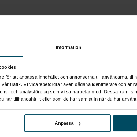
Information
cookies
Inget som riktigt
e för att anpassa innehållet och annonserna till användarna, tillh
vår trafik. Vi vidarebefordrar även sådana identifierare och anna
passade?
nnons- och analysföretag som vi samarbetar med. Dessa kan i sin
har tillhandahållit eller som de har samlat in när du har använt 
STARTA EN BEVAKNING AV:
HYUNDAI
IONIQ 6
Anpassa
Jag vill starta en bevakning