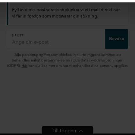
Fyll in din e-postadress så skickar vi ett mail direkt när
vi får in fordon som motsvarar din sökning.
E-POST
Bevaka
Alla personuppgifter som skickas in till Holmgrens kommer att
behandlas enligt bestämmelserna i EU:s dataskyddsförordningen
(GDPR).
Här
kan du läsa mer om hur vi behandlar dina personuppgifter.
Till toppen