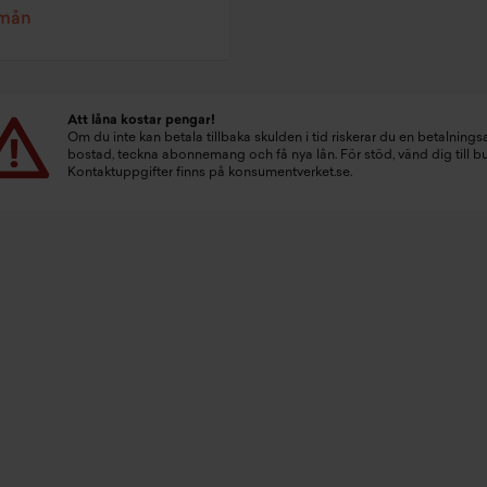
/mån
Att låna kostar pengar!
Om du inte kan betala tillbaka skulden i tid riskerar du en betalningsa
bostad, teckna abonnemang och få nya lån. För stöd, vänd dig till 
Kontaktuppgifter finns på
konsumentverket.se
.