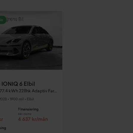
ie
 IONIQ 6 Elbil
Advanced 77.4 kWh 228hk Adaptiv Fart Nav
2023
•
1900 mil
•
Elbil
Finansiering
Inkl. moms
kr
4 637 kr/mån
sing