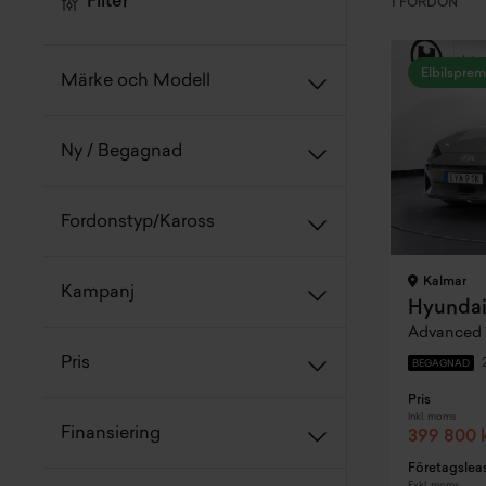
Filter
1 FORDON
Elbilsprem
Märke och Modell
Ny / Begagnad
Fordonstyp/Kaross
Kalmar
Kampanj
Hyundai
Pris
BEGAGNAD
Pris
Inkl. moms
Finansiering
399 800 
Företagslea
Exkl. moms