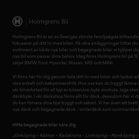
Holmgrens Bil är en av Sveriges största familjeägda bilhandla
fokuserar på ditt liv med bilen. På våra anläggningar hittar du e
sortiment av både
nya bilar
och
begagnade bilar,
vi hjälper dig
nya bil
som passar dina behov. Idag finns Holmgrens bil på 12 
säljer
BMW
,
Ford
,
Hyundai
,
Nissan
,
MG
och
MINI
.
Vi finns här för dig genom hela ditt liv med bilen och tycker a
vara enkelt och bekymmersfritt. Hos oss kan du tryggt lämna i
vår
bilverkstad
för all typ av
bilservice:
byta vindruta,
laga sten
däckbyte
. I vår
däckshop
finns allt för
däck
,
dessutom har vi
d
du kan förvara dina
hjul
tryggt och säkert.
Vi har även ett brett
nya däck
och
begagnade däck
-
vinterdäck
som
sommardäck
Hitta begagnade bilar nära dig
Jönköping
–
Kalmar
–
Karlskrona
–
Linköping
–
Norrköping