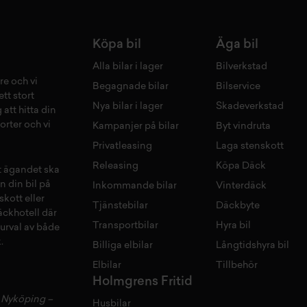
Köpa bil
Äga bil
Alla bilar i lager
Bilverkstad
re och vi
Begagnade bilar
Bilservice
tt stort
Nya bilar i lager
Skadeverkstad
 att hitta din
orter och vi
Kampanjer på bilar
Byt vindruta
Privatleasing
Laga stenskott
Releasing
Köpa Däck
tt ägandet ska
n din bil på
Inkommande bilar
Vinterdäck
skott
eller
Tjänstebilar
Däckbyte
äckhotell
d
är
Transportbilar
Hyra bil
 urval av både
.
Billiga elbilar
Långtidshyra bil
Elbilar
Tillbehör
Holmgrens Fritid
–
Nyköping
–
Husbilar