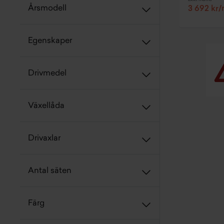
Årsmodell
3 692 kr
Egenskaper
Drivmedel
Växellåda
Drivaxlar
Antal säten
Färg