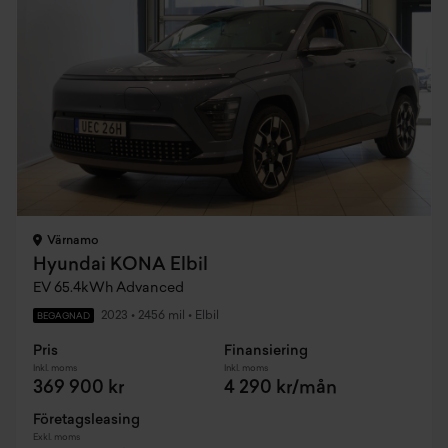
Värnamo
Hyundai KONA Elbil
EV 65.4kWh Advanced
2023
•
2456 mil
•
Elbil
BEGAGNAD
Pris
Finansiering
Inkl. moms
Inkl. moms
369 900 kr
4 290 kr/mån
Företagsleasing
Exkl. moms