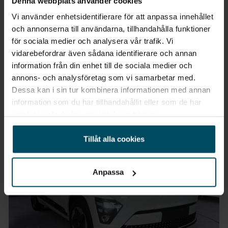
Denna webbplats använder cookies
65kWH Essential (512km)
Vi använder enhetsidentifierare för att anpassa innehållet
2026
•
0 mil
•
Elbil
NY
och annonserna till användarna, tillhandahålla funktioner
för sociala medier och analysera vår trafik. Vi
Pris
Finansiering
Inkl. moms
Inkl. moms
vidarebefordrar även sådana identifierare och annan
387 900 kr
4 499 kr/mån
information från din enhet till de sociala medier och
Företagsleasing
annons- och analysföretag som vi samarbetar med.
Exkl. moms
Dessa kan i sin tur kombinera informationen med annan
3 582 kr/mån
information som du har tillhandahållit eller som de har
samlat in när du har använt deras tjänster.
Tillåt alla cookies
Elbilspremie
Anpassa