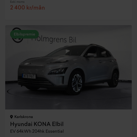
Exkl. moms
2 400 kr/mån
Elbilspremie
Karlskrona
Hyundai KONA Elbil
EV 64kWh 204hk Essential