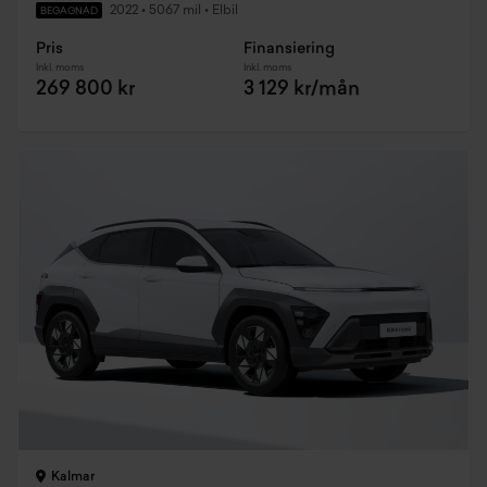
2022
•
5067 mil
•
Elbil
BEGAGNAD
Pris
Finansiering
Inkl. moms
Inkl. moms
269 800 kr
3 129 kr/mån
Kalmar