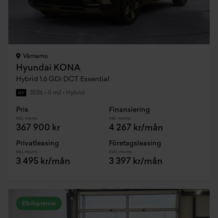
Värnamo
Hyundai KONA
Hybrid 1.6 GDi DCT Essential
2026
•
0 mil
•
Hybrid
NY
Pris
Finansiering
Inkl. moms
Inkl. moms
367 900 kr
4 267 kr/mån
Privatleasing
Företagsleasing
Inkl. moms
Exkl. moms
3 495 kr/mån
3 397 kr/mån
Elbilspremie