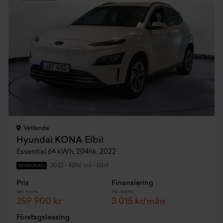
Vetlanda
Hyundai KONA Elbil
Essential 64 kWh, 204hk, 2022
2022
•
4296 mil
•
Elbil
BEGAGNAD
Pris
Finansiering
Inkl. moms
Inkl. moms
259 900 kr
3 015 kr/mån
Företagsleasing