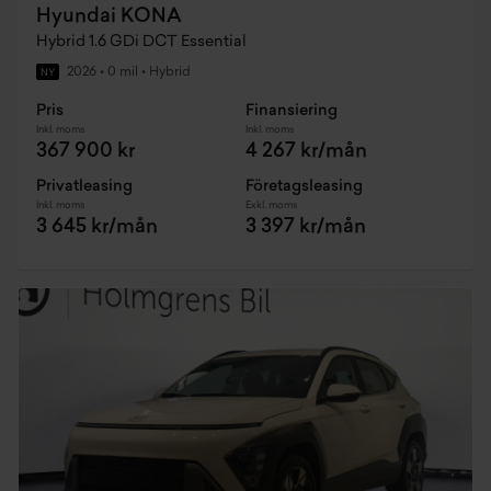
Hyundai KONA
Hybrid 1.6 GDi DCT Essential
2026
•
0 mil
•
Hybrid
NY
Pris
Finansiering
Inkl. moms
Inkl. moms
367 900 kr
4 267 kr/mån
Privatleasing
Företagsleasing
Inkl. moms
Exkl. moms
3 645 kr/mån
3 397 kr/mån