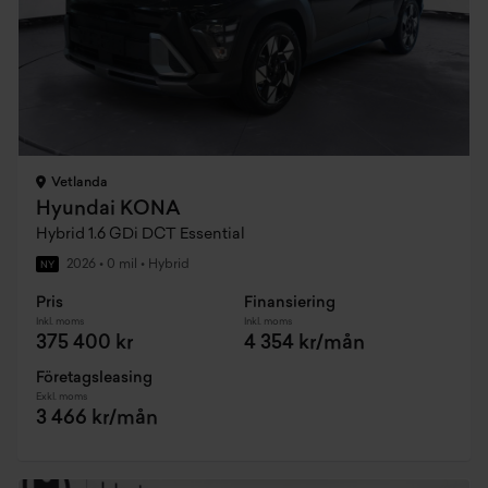
Vetlanda
Hyundai KONA
Hybrid 1.6 GDi DCT Essential
2026
•
0 mil
•
Hybrid
NY
Pris
Finansiering
Inkl. moms
Inkl. moms
375 400 kr
4 354 kr/mån
Företagsleasing
Exkl. moms
3 466 kr/mån