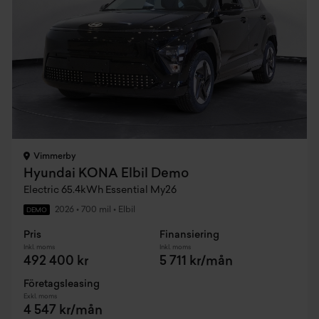
Vimmerby
Hyundai KONA Elbil Demo
Electric 65.4kWh Essential My26
2026
•
700 mil
•
Elbil
DEMO
Pris
Finansiering
Inkl. moms
Inkl. moms
492 400 kr
5 711 kr/mån
Företagsleasing
Exkl. moms
4 547 kr/mån