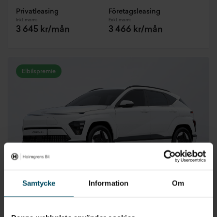
Privatleasing
Företagsleasing
Inkl. moms
Exkl. moms
3 645 kr/mån
3 466 kr/mån
Elbilspremie
Samtycke
Information
Om
Säljs på 8 orter
Hyundai KONA Elbil