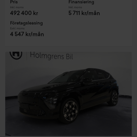
Pris
Finansiering
Inkl. moms
Inkl. moms
492 400 kr
5 711 kr/mån
Företagsleasing
Exkl. moms
4 547 kr/mån