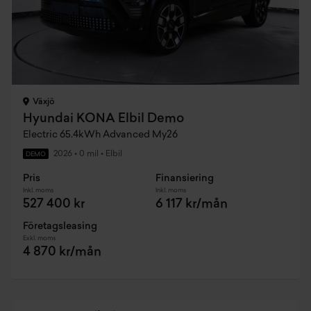
Växjö
Hyundai KONA Elbil Demo
Electric 65.4kWh Advanced My26
2026
•
0 mil
•
Elbil
DEMO
Pris
Finansiering
Inkl. moms
Inkl. moms
527 400 kr
6 117 kr/mån
Företagsleasing
Exkl. moms
4 870 kr/mån