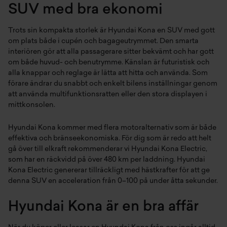
SUV med bra ekonomi
Växjö
Trots sin kompakta storlek är Hyundai Kona en SUV med gott
om plats både i cupén och bagageutrymmet. Den smarta
interiören gör att alla passagerare sitter bekvämt och har gott
om både huvud- och benutrymme. Känslan är futuristisk och
alla knappar och reglage är lätta att hitta och använda. Som
förare ändrar du snabbt och enkelt bilens inställningar genom
att använda multifunktionsratten eller den stora displayen i
mittkonsolen.
Hyundai Kona kommer med flera motoralternativ som är både
effektiva och bränseekonomiska. För dig som är redo att helt
gå över till elkraft rekommenderar vi Hyundai Kona Electric,
som har en räckvidd på över 480 km per laddning. Hyundai
Kona Electric genererar tillräckligt med hästkrafter för att ge
denna SUV en acceleration från 0–100 på under åtta sekunder.
Hyundai Kona är en bra affär