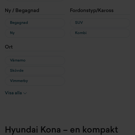
Ny / Begagnad
Fordonstyp/Kaross
Begagnad
SUV
Ny
Kombi
Ort
Värnamo
Skövde
Vimmerby
Örebro
Visa alla
Jönköping
Kalmar
Karlskrona
Hyundai Kona – en kompakt
Vetlanda