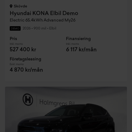
Skövde
Hyundai KONA Elbil Demo
Electric 65.4kWh Advanced My26
2026
•
900 mil
•
Elbil
DEMO
Pris
Finansiering
Inkl. moms
Inkl. moms
527 400 kr
6 117 kr/mån
Företagsleasing
Exkl. moms
4 870 kr/mån