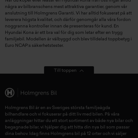
När du köper eller leasar en Hyundai Kona från oss ingår alltid
några av bilbranschens mest attraktiva garantier, genom vår
anslutning till Holmgrens Garanti. Vi har alltid fokuserat på att
leverera högsta kvalitet, och därför genomgår alla våra fordon
noggranna kontroller innan de presenteras för kund. En
Hyundai Kona är ett bra val för dig som letar efter en trygg
familjebil. Modellen är välbyggd och blev tilldelad toppbetyg i
Euro NCAP:s säkerhetstester.
Till toppen
Holmgrens Bil är en av Sveriges största familjeägda
bilhandlare och vi fokuserar på ditt liv med bilen. På våra
anläggningar hittar du ett stort sortiment av både
nya bilar
och
begagnade bilar,
vi hjälper dig att hitta din
nya bil
som passar
dina behov. Idag finns Holmgrens bil på 12 orter och vi säljer