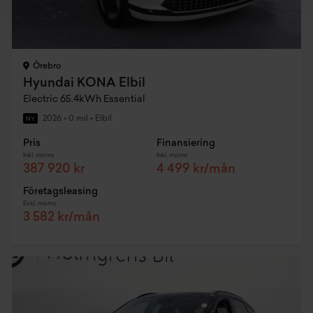
Örebro
Hyundai KONA Elbil
Electric 65.4kWh Essential
2026
•
0 mil
•
Elbil
NY
Pris
Finansiering
Inkl. moms
Inkl. moms
387 920 kr
4 499 kr/mån
Företagsleasing
Exkl. moms
3 582 kr/mån