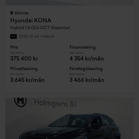
Skövde
Hyundai KONA
Hybrid 1.6 GDi DCT Essential
2026
•
0 mil
•
Hybrid
NY
Pris
Finansiering
Inkl. moms
Inkl. moms
375 400 kr
4 354 kr/mån
Privatleasing
Företagsleasing
Inkl. moms
Exkl. moms
3 645 kr/mån
3 466 kr/mån