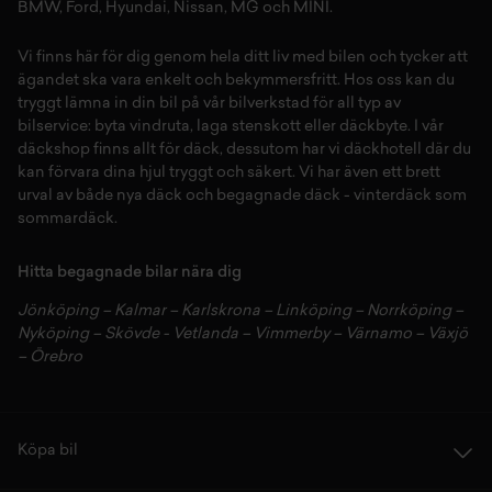
BMW
,
Ford
,
Hyundai
,
Nissan
,
MG
och
MINI
.
Vi finns här för dig genom hela ditt liv med bilen och tycker att
ägandet ska vara enkelt och bekymmersfritt. Hos oss kan du
tryggt lämna in din bil på vår
bilverkstad
för all typ av
bilservice:
byta vindruta,
laga stenskott
eller
däckbyte
. I vår
däckshop
finns allt för
däck
,
dessutom har vi
däckhotell
d
är du
kan förvara dina
hjul
tryggt och säkert.
Vi har även ett brett
urval av både
nya däck
och
begagnade däck
-
vinterdäck
som
sommardäck.
Hitta begagnade bilar nära dig
Jönköping
–
Kalmar
–
Karlskrona
–
Linköping
–
Norrköping
–
Nyköping
–
Skövde
-
Vetlanda
–
Vimmerby
–
Värnamo
–
Växjö
–
Örebro
Köpa bil