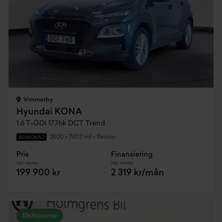
Vimmerby
Hyundai KONA
1.6 T-GDi 177hk DCT Trend
2020
•
7652 mil
•
Bensin
BEGAGNAD
Pris
Finansiering
Inkl. moms
Inkl. moms
199 900 kr
2 319 kr/mån
Elbilspremie