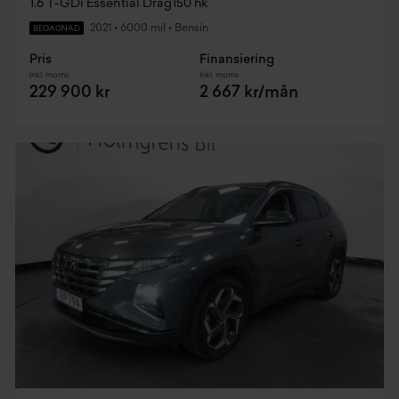
1.6 T-GDi Essential Drag150 hk
2021
•
6000 mil
•
Bensin
BEGAGNAD
Pris
Finansiering
Inkl. moms
Inkl. moms
229 900 kr
2 667 kr/mån