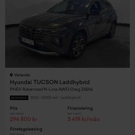
Vetlanda
Hyundai TUCSON Laddhybrid
PHEV Advanced N-Line AWD Drag 265hk
2022
•
10053 mil
•
Laddhybrid
BEGAGNAD
Pris
Finansiering
Inkl. moms
Inkl. moms
294 800 kr
3 419 kr/mån
Företagsleasing
Exkl. moms