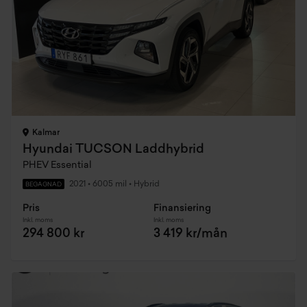
Kalmar
Hyundai TUCSON Laddhybrid
PHEV Essential
2021
•
6005 mil
•
Hybrid
BEGAGNAD
Pris
Finansiering
Inkl. moms
Inkl. moms
294 800 kr
3 419 kr/mån