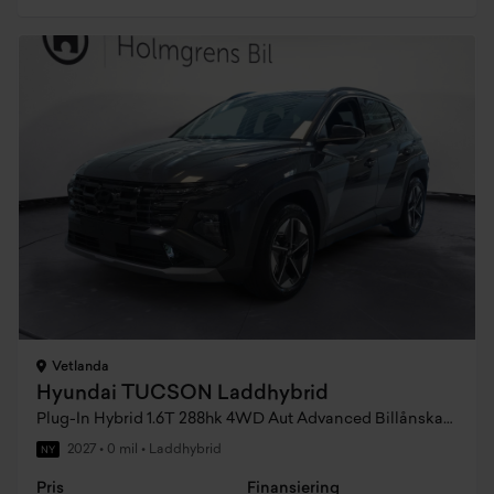
Vetlanda
Hyundai TUCSON Laddhybrid
Plug-In Hybrid 1.6T 288hk 4WD Aut Advanced Billånskampanj
2027
•
0 mil
•
Laddhybrid
NY
Pris
Finansiering