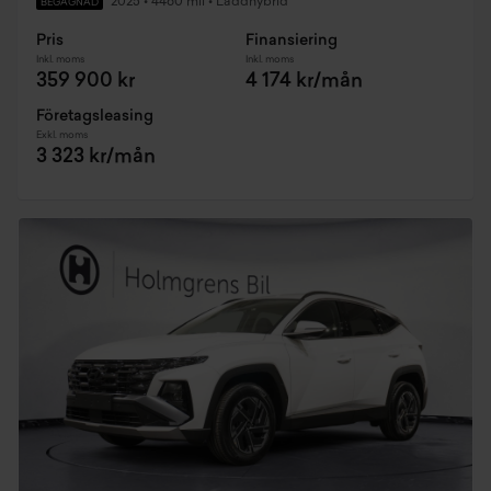
2025
•
4460 mil
•
Laddhybrid
BEGAGNAD
Pris
Finansiering
Inkl. moms
Inkl. moms
359 900 kr
4 174 kr/mån
Företagsleasing
Exkl. moms
3 323 kr/mån