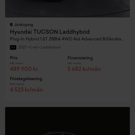
Jönköping
Hyundai TUCSON Laddhybrid
Plug-In Hybrid 1.6T 288hk 4WD Aut Advanced Billånskampanj
2027
•
0 mil
•
Laddhybrid
NY
Pris
Finansiering
Inkl. moms
Inkl. moms
489 900 kr
5 682 kr/mån
Företagsleasing
Exkl. moms
4 523 kr/mån