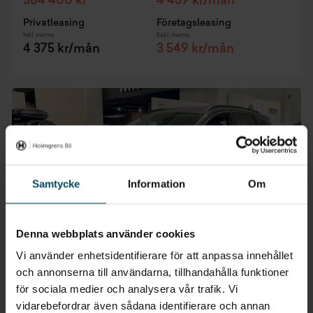
384 400 kr
4 459 kr/mån
Privatleasing
Företagsleasing
Inkl. moms
Exkl. moms
4 375 kr/mån
3 549 kr/mån
Samtycke
Information
Om
Denna webbplats använder cookies
Vi använder enhetsidentifierare för att anpassa innehållet
och annonserna till användarna, tillhandahålla funktioner
för sociala medier och analysera vår trafik. Vi
Skövde
vidarebefordrar även sådana identifierare och annan