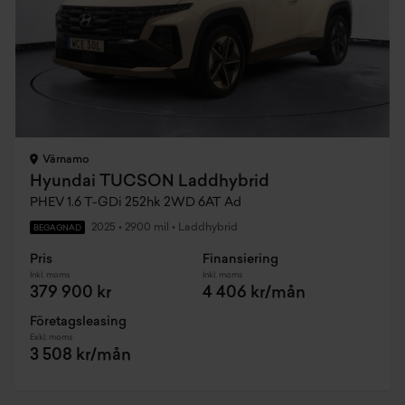
Värnamo
Hyundai TUCSON Laddhybrid
PHEV 1.6 T-GDi 252hk 2WD 6AT Ad
2025
•
2900 mil
•
Laddhybrid
BEGAGNAD
Pris
Finansiering
Inkl. moms
Inkl. moms
379 900 kr
4 406 kr/mån
Företagsleasing
Exkl. moms
3 508 kr/mån