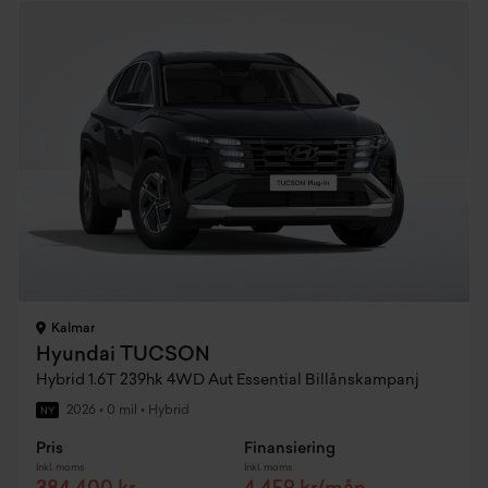
Kalmar
Hyundai TUCSON
Hybrid 1.6T 239hk 4WD Aut Essential Billånskampanj
2026
•
0 mil
•
Hybrid
NY
Pris
Finansiering
Inkl. moms
Inkl. moms