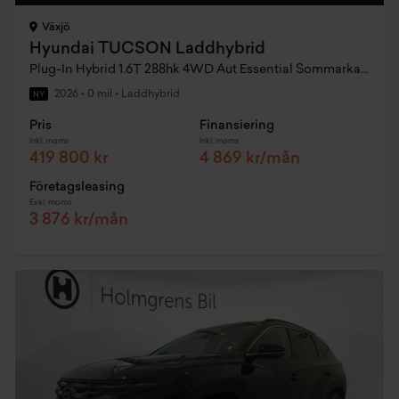
Växjö
Hyundai TUCSON Laddhybrid
Plug-In Hybrid 1.6T 288hk 4WD Aut Essential Sommarkampanj
2026
•
0 mil
•
Laddhybrid
NY
Pris
Finansiering
Inkl. moms
Inkl. moms
419 800 kr
4 869 kr/mån
Företagsleasing
Exkl. moms
3 876 kr/mån