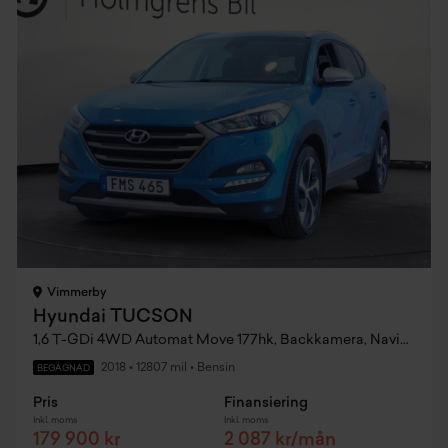
Vimmerby
Hyundai TUCSON
1,6 T-GDi 4WD Automat Move 177hk, Backkamera, Navigation, Lane Assist
2018
•
12807 mil
•
Bensin
BEGAGNAD
Pris
Finansiering
Inkl. moms
Inkl. moms
179 900 kr
2 087 kr/mån