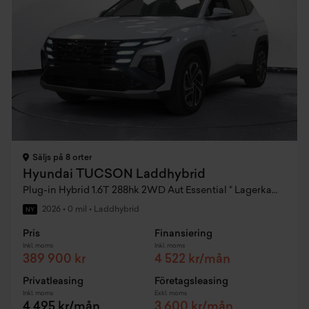
Säljs på 8 orter
Hyundai TUCSON Laddhybrid
Plug-in Hybrid 1.6T 288hk 2WD Aut Essential * Lagerkampanj MY26
2026
•
0 mil
•
Laddhybrid
NY
Pris
Finansiering
Inkl. moms
Inkl. moms
389 900 kr
4 522 kr/mån
Privatleasing
Företagsleasing
Inkl. moms
Exkl. moms
4 495 kr/mån
3 600 kr/mån