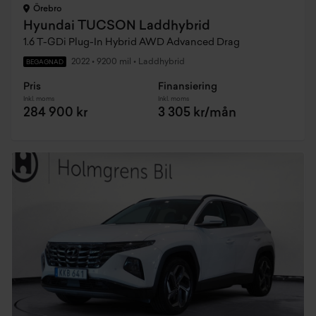
Örebro
Hyundai TUCSON Laddhybrid
1.6 T-GDi Plug-In Hybrid AWD Advanced Drag
2022
•
9200 mil
•
Laddhybrid
BEGAGNAD
Pris
Finansiering
Inkl. moms
Inkl. moms
284 900 kr
3 305 kr/mån