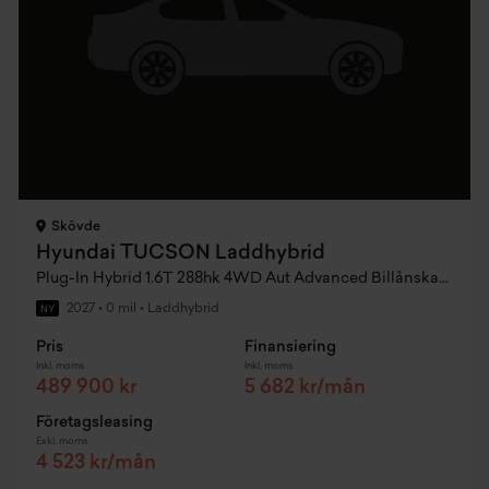
Skövde
Hyundai TUCSON Laddhybrid
Plug-In Hybrid 1.6T 288hk 4WD Aut Advanced Billånskampanj
2027
•
0 mil
•
Laddhybrid
NY
Pris
Finansiering
Inkl. moms
Inkl. moms
489 900 kr
5 682 kr/mån
Företagsleasing
Exkl. moms
4 523 kr/mån