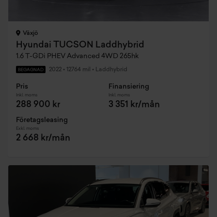
Växjö
Hyundai TUCSON Laddhybrid
1.6 T-GDi PHEV Advanced 4WD 265hk
2022
•
12764 mil
•
Laddhybrid
BEGAGNAD
Pris
Finansiering
Inkl. moms
Inkl. moms
288 900 kr
3 351 kr/mån
Företagsleasing
Exkl. moms
2 668 kr/mån