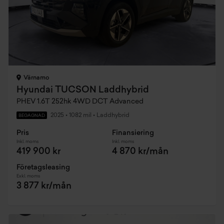
Värnamo
Hyundai TUCSON Laddhybrid
PHEV 1.6T 252hk 4WD DCT Advanced
2025
•
1082 mil
•
Laddhybrid
BEGAGNAD
Pris
Finansiering
Inkl. moms
Inkl. moms
419 900 kr
4 870 kr/mån
Företagsleasing
Exkl. moms
3 877 kr/mån