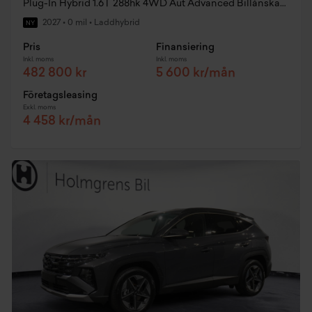
Plug-In Hybrid 1.6T 288hk 4WD Aut Advanced Billånskampanj
2027
•
0 mil
•
Laddhybrid
NY
Pris
Finansiering
Inkl. moms
Inkl. moms
482 800 kr
5 600 kr/mån
Företagsleasing
Exkl. moms
4 458 kr/mån