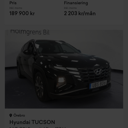
Pris
Finansiering
Inkl. moms
Inkl. moms
189 900 kr
2 203 kr/mån
Örebro
Hyundai TUCSON