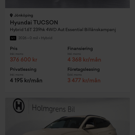
Jönköping
Hyundai TUCSON
Hybrid 1.6T 239hk 4WD Aut Essential Billånskampanj
2026
•
0 mil
•
Hybrid
NY
Pris
Finansiering
Inkl. moms
Inkl. moms
376 600 kr
4 368 kr/mån
Privatleasing
Företagsleasing
Inkl. moms
Exkl. moms
4 195 kr/mån
3 477 kr/mån