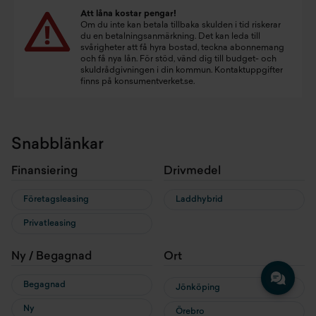
Att låna kostar pengar!
Om du inte kan betala tillbaka skulden i tid riskerar
du en betalningsanmärkning. Det kan leda till
svårigheter att få hyra bostad, teckna abonnemang
och få nya lån. För stöd, vänd dig till budget- och
skuldrådgivningen i din kommun. Kontaktuppgifter
finns på
konsumentverket.se
.
Snabblänkar
Finansiering
Drivmedel
Företagsleasing
Laddhybrid
Privatleasing
Ny / Begagnad
Ort
Begagnad
Jönköping
Ny
Örebro