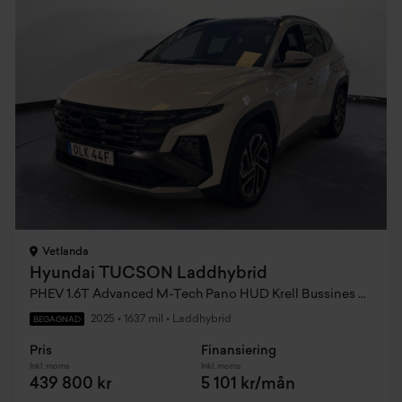
Vetlanda
Hyundai TUCSON Laddhybrid
PHEV 1.6T Advanced M-Tech Pano HUD Krell Bussines Edition AWD 252hk
2025
•
1637 mil
•
Laddhybrid
BEGAGNAD
Pris
Finansiering
Inkl. moms
Inkl. moms
439 800 kr
5 101 kr/mån