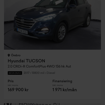
Örebro
Hyundai TUCSON
2.0 CRDi-R ComfortPlus 4WD 136 hk Aut
2017
•
13800 mil
•
Diesel
BEGAGNAD
Pris
Finansiering
Inkl. moms
Inkl. moms
169 900 kr
1 971 kr/mån