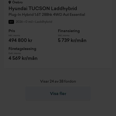
Örebro
Hyundai TUCSON Laddhybrid
Plug-In Hybrid 1.6T 288hk 4WD Aut Essential
2026
•
0 mil
•
Laddhybrid
NY
Pris
Finansiering
Inkl. moms
Inkl. moms
494 800 kr
5 739 kr/mån
Företagsleasing
Exkl. moms
4 569 kr/mån
Visar 24 av 38 fordon
Visa fler