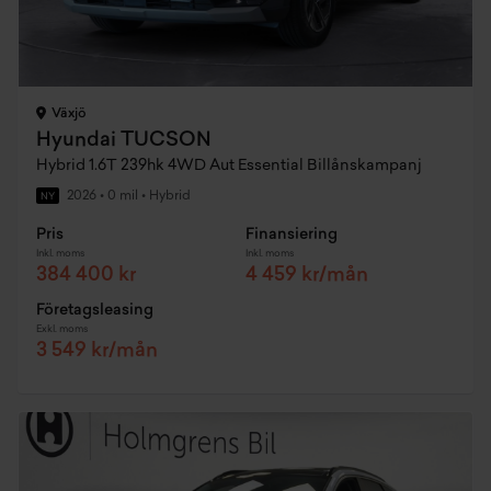
Växjö
Hyundai TUCSON
Hybrid 1.6T 239hk 4WD Aut Essential Billånskampanj
2026
•
0 mil
•
Hybrid
NY
Pris
Finansiering
Inkl. moms
Inkl. moms
384 400 kr
4 459 kr/mån
Företagsleasing
Exkl. moms
3 549 kr/mån