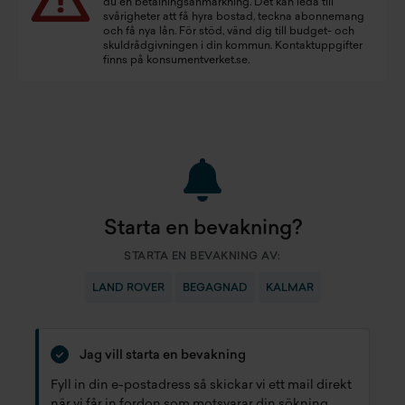
du en betalningsanmärkning. Det kan leda till
svårigheter att få hyra bostad, teckna abonnemang
och få nya lån. För stöd, vänd dig till budget- och
skuldrådgivningen i din kommun. Kontaktuppgifter
finns på
konsumentverket.se
.
Starta en bevakning?
STARTA EN BEVAKNING AV:
LAND ROVER
BEGAGNAD
KALMAR
Jag vill starta en bevakning
Fyll in din e-postadress så skickar vi ett mail direkt
när vi får in fordon som motsvarar din sökning.