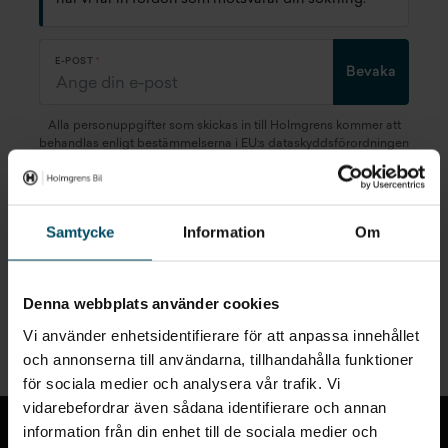
E-POST
Bevaka
Alla personuppgifter som skickas in till Holmgrens kommer att
behandlas enligt bestämmelserna i EU:s dataskyddsförordningen
(GDPR).
Här
kan du läsa mer om hur vi behandlar dina
personuppgifter.
Samtycke
Information
Om
Denna webbplats använder cookies
Snabblänkar
Vi använder enhetsidentifierare för att anpassa innehållet
och annonserna till användarna, tillhandahålla funktioner
för sociala medier och analysera vår trafik. Vi
Till toppen
vidarebefordrar även sådana identifierare och annan
information från din enhet till de sociala medier och