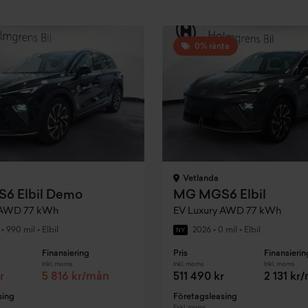
0% ränta
Vetlanda
6 Elbil Demo
MG MGS6 Elbil
 AWD 77 kWh
EV Luxury AWD 77 kWh
•
990 mil
•
Elbil
2026
•
0 mil
•
Elbil
NY
Finansiering
Pris
Finansierin
Inkl. moms
Inkl. moms
Inkl. moms
r
5 816 kr/mån
511 490 kr
2 131 kr
sing
Företagsleasing
Exkl. moms