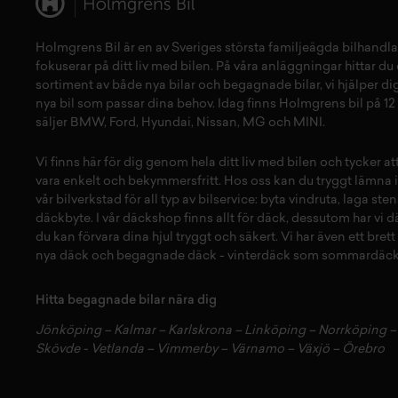
Holmgrens Bil är en av Sveriges största familjeägda bilhandla
fokuserar på ditt liv med bilen. På våra anläggningar hittar du e
sortiment av både
nya bilar
och
begagnade bilar,
vi hjälper dig
nya bil
som passar dina behov. Idag finns Holmgrens bil på 12 
säljer
BMW
,
Ford
,
Hyundai
,
Nissan
,
MG
och
MINI
.
Vi finns här för dig genom hela ditt liv med bilen och tycker a
vara enkelt och bekymmersfritt. Hos oss kan du tryggt lämna i
vår
bilverkstad
för all typ av
bilservice:
byta vindruta,
laga sten
däckbyte
. I vår
däckshop
finns allt för
däck
,
dessutom har vi
d
du kan förvara dina
hjul
tryggt och säkert.
Vi har även ett brett
nya däck
och
begagnade däck
-
vinterdäck
som
sommardäck
Hitta begagnade bilar nära dig
Jönköping
–
Kalmar
–
Karlskrona
–
Linköping
–
Norrköping
Skövde
-
Vetlanda
–
Vimmerby
–
Värnamo
–
Växjö
–
Örebro