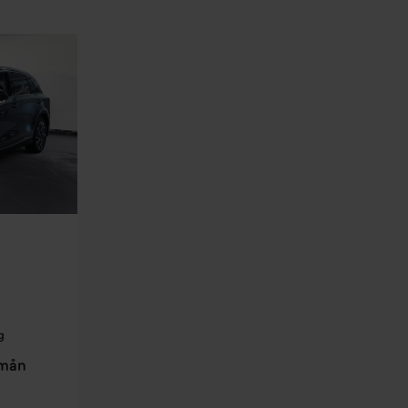
g
/mån