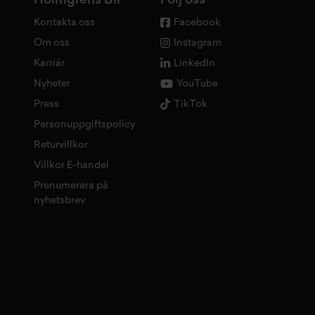
Holmgrens Bil
Följ oss
Kontakta oss
Facebook
Om oss
Instagram
Karriär
LinkedIn
Nyheter
YouTube
Press
TikTok
Personuppgiftspolicy
Returvillkor
Villkor E-handel
Prenumerera på
nyhetsbrev