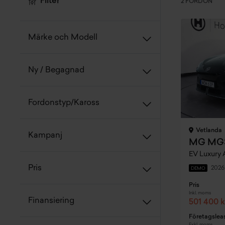
Filter
2 FORDON
Märke och Modell
Ny / Begagnad
Fordonstyp/Kaross
Vetlanda
Kampanj
MG MGS
EV Luxury
Pris
2026
DEMO
Pris
Inkl. moms
Finansiering
501 400 k
Företagslea
Exkl. moms