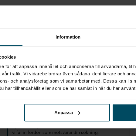
Information
Inget som riktigt
cookies
passade?
e för att anpassa innehållet och annonserna till användarna, tillh
vår trafik. Vi vidarebefordrar även sådana identifierare och anna
STARTA EN BEVAKNING AV:
nnons- och analysföretag som vi samarbetar med. Dessa kan i sin
har tillhandahållit eller som de har samlat in när du har använt 
MG
VETLANDA
MGS6
Anpassa
Jag vill starta en bevakning
Fyll in din e-postadress så skickar vi ett mail direkt när
vi får in fordon som motsvarar din sökning.