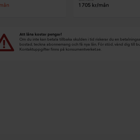
/mån
1 705 kr/mån
Att låna kostar pengar!
Om du inte kan betala tillbaka skulden i tid riskerar du en betalningsa
bostad, teckna abonnemang och få nya lån. För stöd, vänd dig till 
Kontaktuppgifter finns på
konsumentverket.se
.