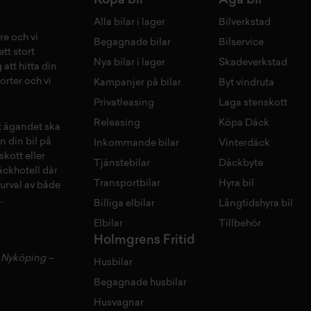
Köpa bil
Äga bil
Alla bilar i lager
Bilverkstad
re och vi
Begagnade bilar
Bilservice
tt stort
Nya bilar i lager
Skadeverkstad
 att hitta din
orter och vi
Kampanjer på bilar
Byt vindruta
Privatleasing
Laga stenskott
Releasing
Köpa Däck
tt ägandet ska
n din bil på
Inkommande bilar
Vinterdäck
skott
eller
Tjänstebilar
Däckbyte
äckhotell
d
är
Transportbilar
Hyra bil
 urval av både
.
Billiga elbilar
Långtidshyra bil
Elbilar
Tillbehör
Holmgrens Fritid
–
Nyköping
–
Husbilar
Begagnade husbilar
Husvagnar