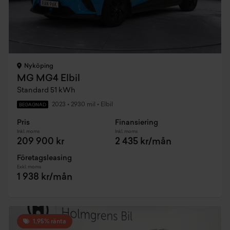
Nyköping
MG MG4 Elbil
Standard 51 kWh
2023
•
2930 mil
•
Elbil
BEGAGNAD
Pris
Finansiering
Inkl. moms
Inkl. moms
209 900 kr
2 435 kr/mån
Företagsleasing
Exkl. moms
1 938 kr/mån
1,95% ränta