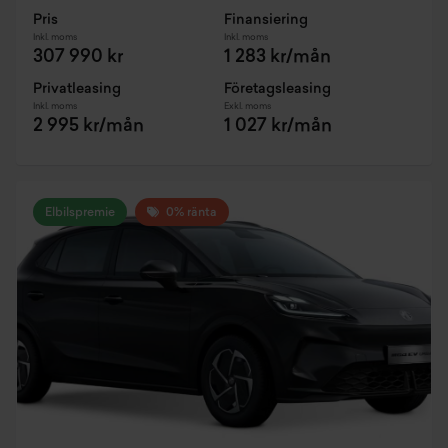
Pris
Finansiering
Inkl. moms
Inkl. moms
307 990 kr
1 283 kr/mån
Privatleasing
Företagsleasing
Inkl. moms
Exkl. moms
2 995 kr/mån
1 027 kr/mån
Elbilspremie
0% ränta