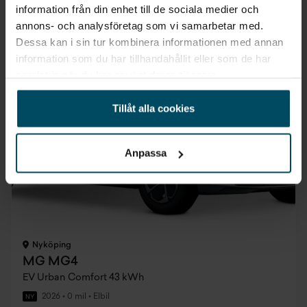
2 995 kr/mån
1 000 kr/mån
information från din enhet till de sociala medier och
annons- och analysföretag som vi samarbetar med.
Dessa kan i sin tur kombinera informationen med annan
information som du har tillhandahållit eller som de har
Elbilspremie
0% ränta
samlat in när du har använt deras tjänster.
Tillåt alla cookies
Anpassa
Nyköping
MG MG4
EV Urban Comfort 43 kWh
2026
•
0 mil
•
Elbil
NY