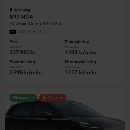
Nyköping
MG MG4
EV Urban Comfort 43 kWh
2026
•
0 mil
•
Elbil
NY
Pris
Finansiering
Inkl. moms
Inkl. moms
307 990 kr
1 283 kr/mån
Privatleasing
Företagsleasing
Inkl. moms
Exkl. moms
2 995 kr/mån
1 027 kr/mån
Elbilspremie
0% ränta