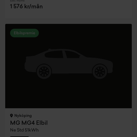
Exkl. moms
1 576 kr/mån
Elbilspremie
Nyköping
MG MG4 Elbil
Ne Std 51kWh