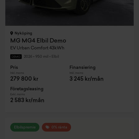
Nyköping
MG MG4 Elbil Demo
EV Urban Comfort 43kWh
2026
•
950 mil
•
Elbil
DEMO
Pris
Finansiering
Inkl. moms
Inkl. moms
279 800 kr
3 245 kr/mån
Företagsleasing
Exkl. moms
2 583 kr/mån
Elbilspremie
0% ränta