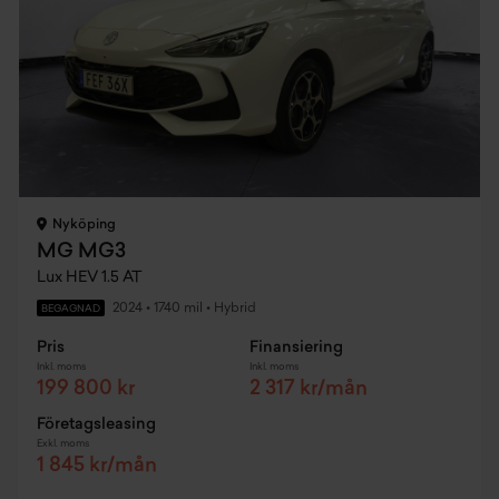
Nyköping
MG MG3
Lux HEV 1.5 AT
2024
•
1740 mil
•
Hybrid
BEGAGNAD
Pris
Finansiering
Inkl. moms
Inkl. moms
199 800 kr
2 317 kr/mån
Företagsleasing
Exkl. moms
1 845 kr/mån