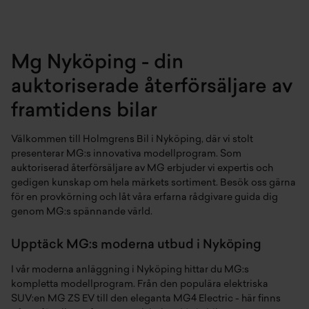
MGS6
Marvel R
Mg Nyköping - din
ZS EV
auktoriserade återförsäljare av
framtidens bilar
Välkommen till Holmgrens Bil i Nyköping, där vi stolt
presenterar MG:s innovativa modellprogram. Som
auktoriserad återförsäljare av MG erbjuder vi expertis och
gedigen kunskap om hela märkets sortiment. Besök oss gärna
för en provkörning och låt våra erfarna rådgivare guida dig
genom MG:s spännande värld.
Upptäck MG:s moderna utbud i Nyköping
I vår moderna anläggning i Nyköping hittar du MG:s
kompletta modellprogram. Från den populära elektriska
SUV:en MG ZS EV till den eleganta MG4 Electric - här finns