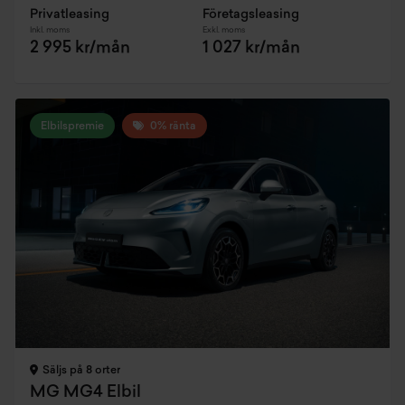
Privatleasing
Företagsleasing
Inkl. moms
Exkl. moms
2 995 kr/mån
1 027 kr/mån
Elbilspremie
0% ränta
Säljs på 8 orter
MG MG4 Elbil