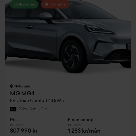
Elbilspremie
0% ränta
Nyköping
MG MG4
EV Urban Comfort 43 kWh
2026
•
0 mil
•
Elbil
NY
Pris
Finansiering
Inkl. moms
Inkl. moms
307 990 kr
1 283 kr/mån