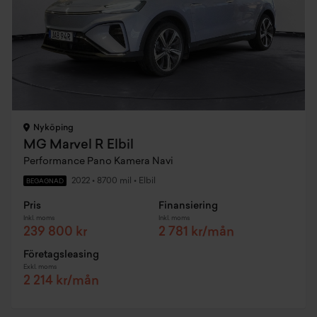
Nyköping
MG Marvel R Elbil
Performance Pano Kamera Navi
2022
•
8700 mil
•
Elbil
BEGAGNAD
Pris
Finansiering
Inkl. moms
Inkl. moms
239 800 kr
2 781 kr/mån
Företagsleasing
Exkl. moms
2 214 kr/mån