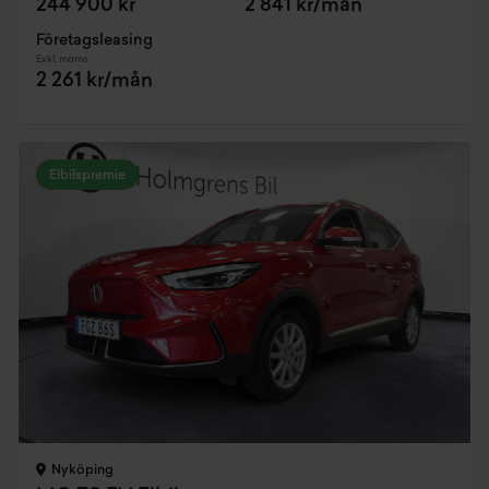
244 900 kr
2 841 kr/mån
Företagsleasing
Exkl. moms
2 261 kr/mån
Elbilspremie
Nyköping