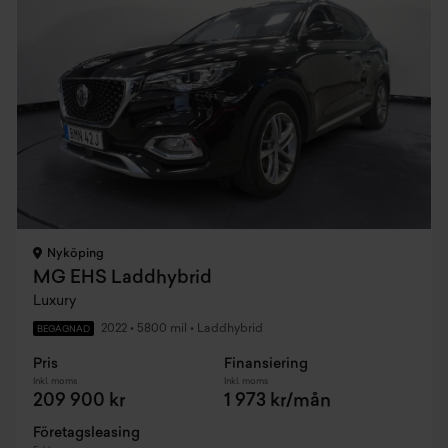
Nyköping
MG EHS Laddhybrid
Luxury
2022
•
5800 mil
•
Laddhybrid
BEGAGNAD
Pris
Finansiering
Inkl. moms
Inkl. moms
209 900 kr
1 973 kr/mån
Företagsleasing