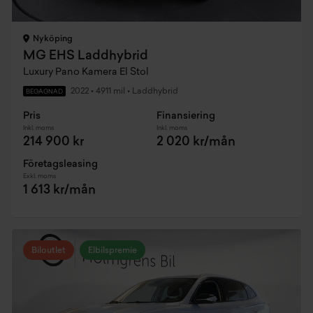
Nyköping
MG EHS Laddhybrid
Luxury Pano Kamera El Stol
2022
•
4911 mil
•
Laddhybrid
BEGAGNAD
Pris
Finansiering
Inkl. moms
Inkl. moms
214 900 kr
2 020 kr/mån
Företagsleasing
Exkl. moms
1 613 kr/mån
Biloutlet
Elbilspremie