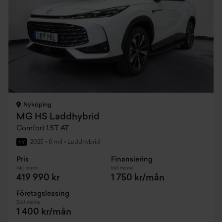
Nyköping
MG HS Laddhybrid
Comfort 1.5T AT
2025
•
0 mil
•
Laddhybrid
NY
Pris
Finansiering
Inkl. moms
Inkl. moms
419 990 kr
1 750 kr/mån
Företagsleasing
Exkl. moms
1 400 kr/mån