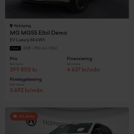
Nyköping
MG MGS5 Elbil Demo
EV Luxury 64 kWh
2025
•
950 mil
•
Elbil
DEMO
Pris
Finansiering
Inkl. moms
Inkl. moms
399 800 kr
4 637 kr/mån
Företagsleasing
Exkl. moms
3 692 kr/mån
0% ränta