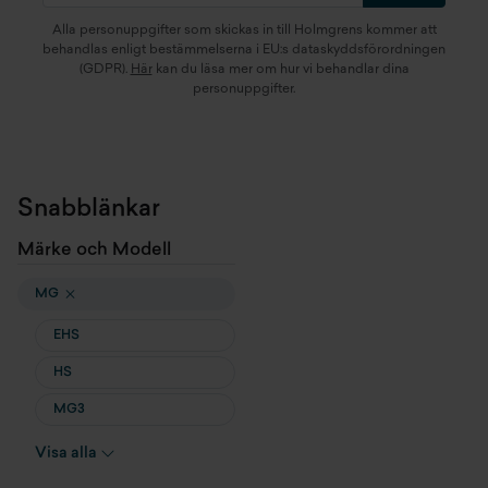
Alla personuppgifter som skickas in till Holmgrens kommer att
behandlas enligt bestämmelserna i EU:s dataskyddsförordningen
(GDPR).
Här
kan du läsa mer om hur vi behandlar dina
personuppgifter.
Snabblänkar
Märke och Modell
MG
EHS
HS
MG3
MG4
Visa alla
MGS5