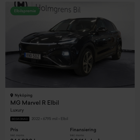
Elbilspremie
Nyköping
MG Marvel R Elbil
Luxury
2022
•
6795 mil
•
Elbil
BEGAGNAD
Pris
Finansiering
Inkl. moms
Inkl. moms