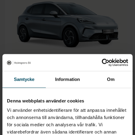
Säljs på 8 orter
MG MG4 Elbil
Samtycke
Information
Om
Urban Comfort 43kWh
2026
•
0 mil
•
Elbil
NY
Denna webbplats använder cookies
Pris
Finansiering
Inkl. moms
Inkl. moms
Vi använder enhetsidentifierare för att anpassa innehållet
299 990 kr
1 250 kr/mån
och annonserna till användarna, tillhandahålla funktioner
för sociala medier och analysera vår trafik. Vi
Privatleasing
Företagsleasing
Inkl. moms
Exkl. moms
vidarebefordrar även sådana identifierare och annan