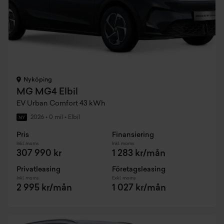
Nyköping
MG MG4 Elbil
EV Urban Comfort 43 kWh
2026
•
0 mil
•
Elbil
NY
Pris
Finansiering
Inkl. moms
Inkl. moms
307 990 kr
1 283 kr/mån
Privatleasing
Företagsleasing
Inkl. moms
Exkl. moms
2 995 kr/mån
1 027 kr/mån