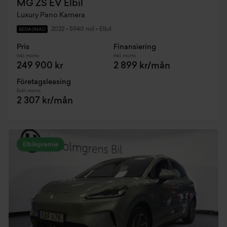
MG ZS EV Elbil
Luxury Pano Kamera
2022
•
5940 mil
•
Elbil
BEGAGNAD
Pris
Finansiering
Inkl. moms
Inkl. moms
249 900 kr
2 899 kr/mån
Företagsleasing
Exkl. moms
2 307 kr/mån
Elbilspremie