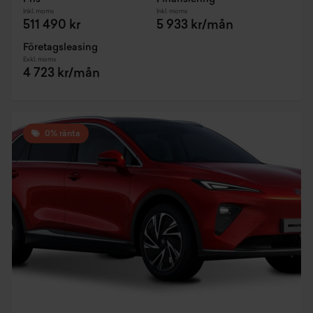
Inkl. moms
Inkl. moms
511 490 kr
5 933 kr/mån
Företagsleasing
Exkl. moms
4 723 kr/mån
0% ränta