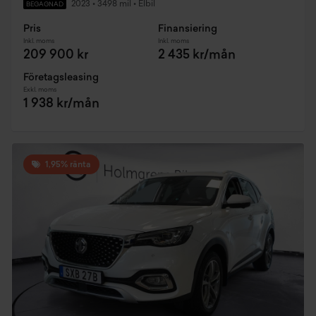
2023
•
3498 mil
•
Elbil
BEGAGNAD
Pris
Finansiering
Inkl. moms
Inkl. moms
209 900 kr
2 435 kr/mån
Företagsleasing
Exkl. moms
1 938 kr/mån
1,95% ränta