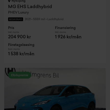
Nyköping
MG EHS Laddhybrid
PHEV Luxury
2021
•
5559 mil
•
Laddhybrid
BEGAGNAD
Pris
Finansiering
Inkl. moms
Inkl. moms
204 900 kr
1 926 kr/mån
Företagsleasing
Exkl. moms
1 538 kr/mån
Elbilspremie