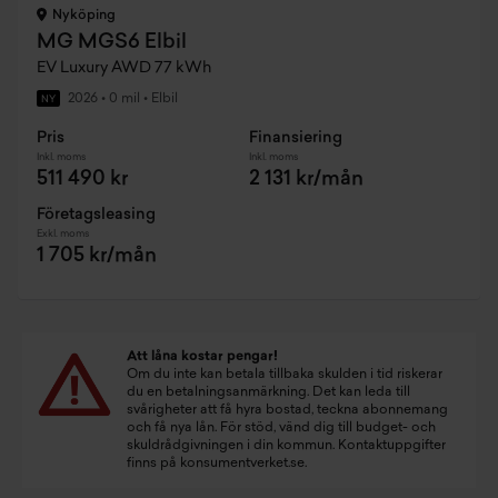
Nyköping
MG MGS6 Elbil
EV Luxury AWD 77 kWh
2026
•
0 mil
•
Elbil
NY
Pris
Finansiering
Inkl. moms
Inkl. moms
511 490 kr
2 131 kr/mån
Företagsleasing
Exkl. moms
1 705 kr/mån
Att låna kostar pengar!
Om du inte kan betala tillbaka skulden i tid riskerar
du en betalningsanmärkning. Det kan leda till
svårigheter att få hyra bostad, teckna abonnemang
och få nya lån. För stöd, vänd dig till budget- och
skuldrådgivningen i din kommun. Kontaktuppgifter
finns på
konsumentverket.se
.