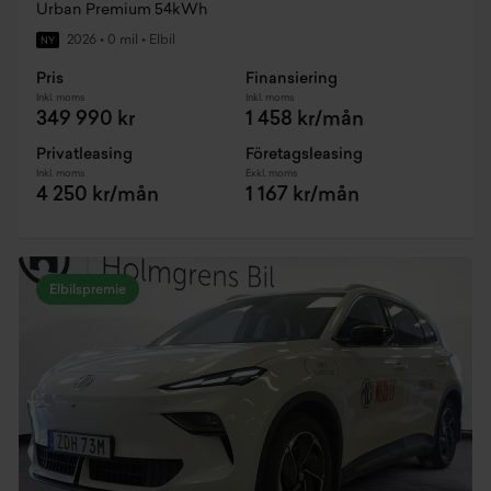
Urban Premium 54kWh
2026
•
0 mil
•
Elbil
NY
Pris
Finansiering
Inkl. moms
Inkl. moms
349 990 kr
1 458 kr/mån
Privatleasing
Företagsleasing
Inkl. moms
Exkl. moms
4 250 kr/mån
1 167 kr/mån
Elbilspremie