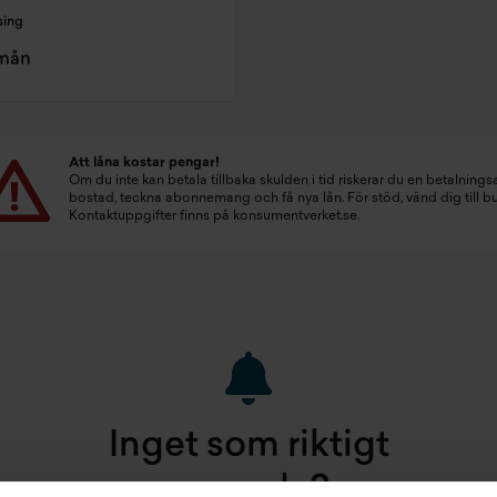
sing
/mån
Att låna kostar pengar!
Om du inte kan betala tillbaka skulden i tid riskerar du en betalningsa
bostad, teckna abonnemang och få nya lån. För stöd, vänd dig till 
Kontaktuppgifter finns på
konsumentverket.se
.
Inget som riktigt
passade?