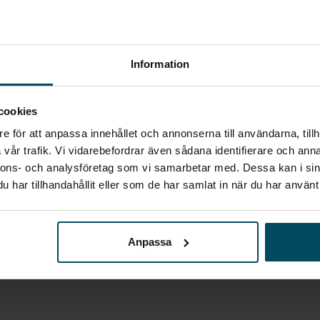
STARTA EN BEVAKNING AV:
NISSAN
ARIYA
Information
Jag vill starta en bevakning
cookies
e för att anpassa innehållet och annonserna till användarna, tillh
Fyll in din e-postadress så skickar vi ett mail direkt när
vår trafik. Vi vidarebefordrar även sådana identifierare och anna
vi får in fordon som motsvarar din sökning.
nnons- och analysföretag som vi samarbetar med. Dessa kan i sin
har tillhandahållit eller som de har samlat in när du har använt 
E-POST
Bevaka
Anpassa
Alla personuppgifter som skickas in till Holmgrens kommer att
behandlas enligt bestämmelserna i EU:s dataskyddsförordningen
(GDPR).
Här
kan du läsa mer om hur vi behandlar dina personuppgifter.