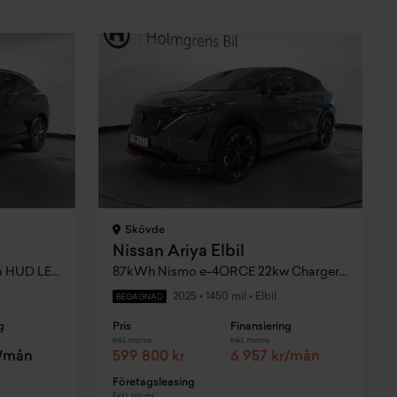
Skövde
Nissan Ariya Elbil
Evolve 87kWh 360° Panorama HUD LED Bose
87kWh Nismo e-4ORCE 22kw Charger My24
2025
•
1450 mil
•
Elbil
BEGAGNAD
g
Pris
Finansiering
Inkl. moms
Inkl. moms
r/mån
599 800 kr
6 957 kr/mån
Företagsleasing
Exkl. moms