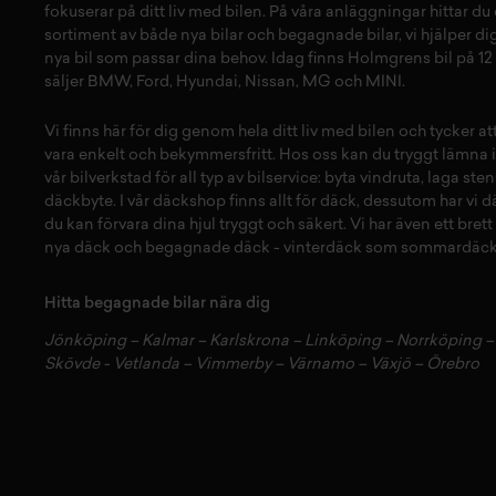
fokuserar på ditt liv med bilen. På våra anläggningar hittar du e
sortiment av både
nya bilar
och
begagnade bilar,
vi hjälper dig
nya bil
som passar dina behov. Idag finns Holmgrens bil på 12 
säljer
BMW
,
Ford
,
Hyundai
,
Nissan
,
MG
och
MINI
.
Vi finns här för dig genom hela ditt liv med bilen och tycker a
vara enkelt och bekymmersfritt. Hos oss kan du tryggt lämna i
vår
bilverkstad
för all typ av
bilservice:
byta vindruta,
laga sten
däckbyte
. I vår
däckshop
finns allt för
däck
,
dessutom har vi
d
du kan förvara dina
hjul
tryggt och säkert.
Vi har även ett brett
nya däck
och
begagnade däck
-
vinterdäck
som
sommardäck
Hitta begagnade bilar nära dig
Jönköping
–
Kalmar
–
Karlskrona
–
Linköping
–
Norrköping
Skövde
-
Vetlanda
–
Vimmerby
–
Värnamo
–
Växjö
–
Örebro