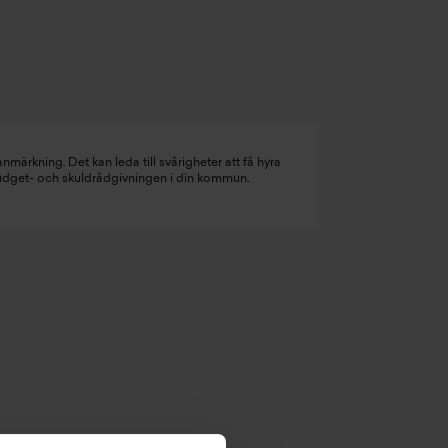
nmärkning. Det kan leda till svårigheter att få hyra
budget- och skuldrådgivningen i din kommun.