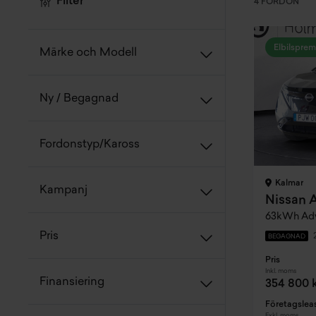
Filter
4 FORDON
Elbilsprem
Märke och Modell
Ny / Begagnad
Fordonstyp/Kaross
Kalmar
Kampanj
Nissan A
63kWh Adv
Pris
BEGAGNAD
Pris
Inkl. moms
Finansiering
354 800 
Företagslea
Exkl. moms