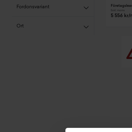
Företagslea
Fordonsvariant
Exkl. moms
5 556 kr
Ort