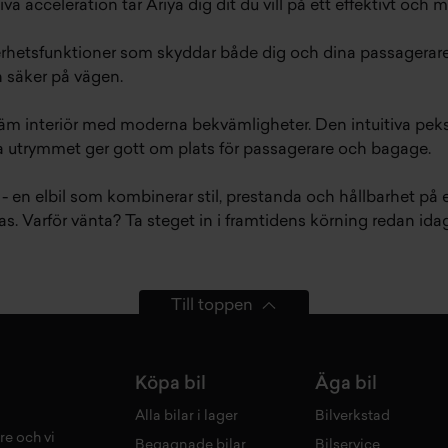
cceleration tar Ariya dig dit du vill på ett effektivt och mil
erhetsfunktioner som skyddar både dig och dina passagerare.
 säker på vägen.
väm interiör med moderna bekvämligheter. Den intuitiva peks
a utrymmet ger gott om plats för passagerare och bagage.
en elbil som kombinerar stil, prestanda och hållbarhet på ett
as. Varför vänta? Ta steget in i framtidens körning redan ida
Till toppen
Köpa bil
Äga bil
Alla bilar i lager
Bilverkstad
re och vi
Begagnade bilar
Bilservice