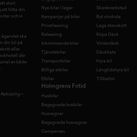
tt stort
Nya bilar i lager
Skadeverkstad
 att hitta din
orter och vi
Kampanjer på bilar
Byt vindruta
Privatleasing
Laga stenskott
Releasing
Köpa Däck
tt ägandet ska
n din bil på
Inkommande bilar
Vinterdäck
skott
eller
Tjänstebilar
Däckbyte
äckhotell
d
är
Transportbilar
Hyra bil
 urval av både
.
Billiga elbilar
Långtidshyra bil
Elbilar
Tillbehör
Holmgrens Fritid
–
Nyköping
–
Husbilar
Begagnade husbilar
Husvagnar
Begagnade husvagnar
Campervan