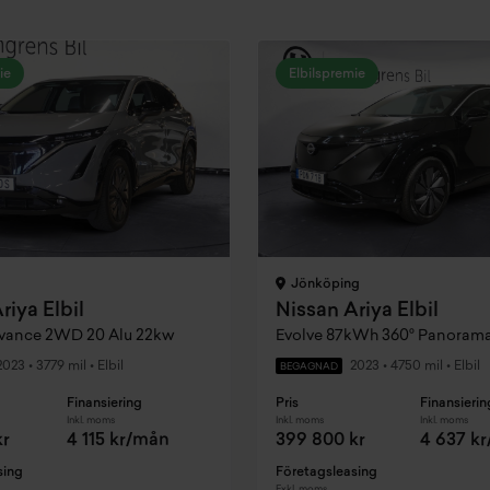
ie
Elbilspremie
Jönköping
riya Elbil
Nissan Ariya Elbil
ance 2WD 20 Alu 22kw
2023
•
3779 mil
•
Elbil
2023
•
4750 mil
•
Elbil
BEGAGNAD
Finansiering
Pris
Finansierin
Inkl. moms
Inkl. moms
Inkl. moms
kr
4 115 kr/mån
399 800 kr
4 637 k
sing
Företagsleasing
Exkl. moms