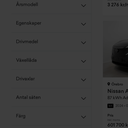
Årsmodell
3 276 kr
Egenskaper
Drivmedel
Växellåda
Drivaxlar
Örebro
Nissan A
Antal säten
2024
•
0
NY
Pris
Färg
Inkl. moms
601 700 k