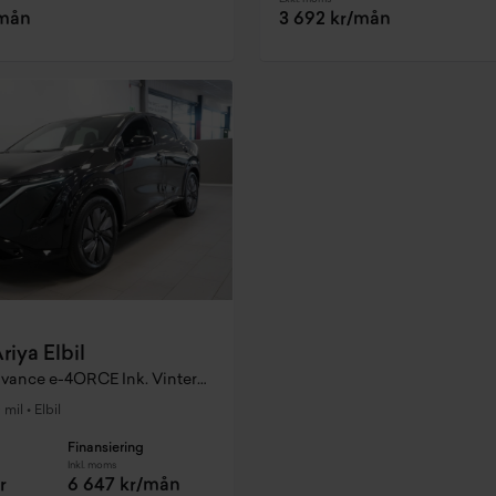
/mån
3 692 kr/mån
riya Elbil
87 kWh Advance e-4ORCE Ink. Vinterhjul Serviceavtal
 mil
•
Elbil
Finansiering
Inkl. moms
r
6 647 kr/mån