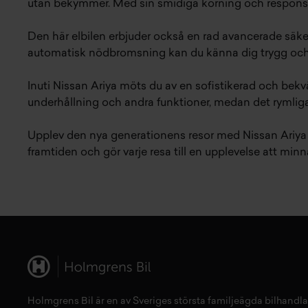
utan bekymmer. Med sin smidiga körning och responsiva a
Den här elbilen erbjuder också en rad avancerade säk
automatisk nödbromsning kan du känna dig trygg och
Inuti Nissan Ariya möts du av en sofistikerad och bek
underhållning och andra funktioner, medan det rymlig
Upplev den nya generationens resor med Nissan Ariya - 
framtiden och gör varje resa till en upplevelse att minn
Holmgrens Bil är en av Sveriges största familjeägda bilhandla