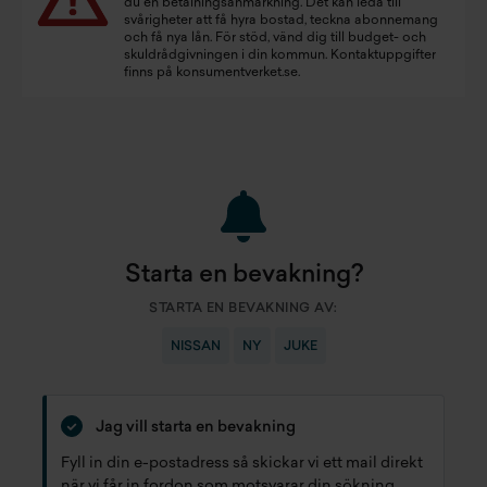
du en betalningsanmärkning. Det kan leda till
svårigheter att få hyra bostad, teckna abonnemang
och få nya lån. För stöd, vänd dig till budget- och
skuldrådgivningen i din kommun. Kontaktuppgifter
finns på
konsumentverket.se
.
Starta en bevakning?
STARTA EN BEVAKNING AV:
NISSAN
NY
JUKE
Jag vill starta en bevakning
Fyll in din e-postadress så skickar vi ett mail direkt
när vi får in fordon som motsvarar din sökning.