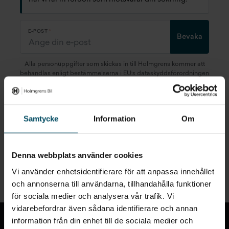
E-POST
Bevaka
Alla personuppgifter som skickas in till Holmgrens kommer att
behandlas enligt bestämmelserna i EU:s dataskyddsförordningen
(GDPR).
Här
kan du läsa mer om hur vi behandlar dina
personuppgifter.
Samtycke
Information
Om
Denna webbplats använder cookies
Snabblänkar
Vi använder enhetsidentifierare för att anpassa innehållet
och annonserna till användarna, tillhandahålla funktioner
för sociala medier och analysera vår trafik. Vi
Till toppen
vidarebefordrar även sådana identifierare och annan
information från din enhet till de sociala medier och