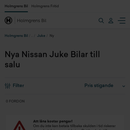
Holmgrens Bil
Holmgrens Fritid
Holmgrens Bil
Juke
Ny
Nya Nissan Juke Bilar till
salu
Filter
0 FORDON
Att låna kostar pengar!
Om du inte kan betala tillbaka skulden i tid riskerar