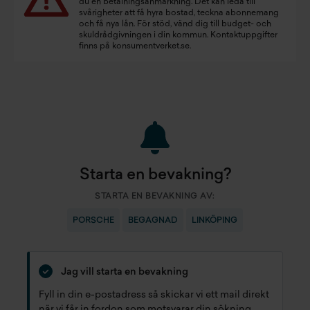
du en betalningsanmärkning. Det kan leda till
svårigheter att få hyra bostad, teckna abonnemang
och få nya lån. För stöd, vänd dig till budget- och
skuldrådgivningen i din kommun. Kontaktuppgifter
finns på
konsumentverket.se
.
Starta en bevakning?
STARTA EN BEVAKNING AV:
PORSCHE
BEGAGNAD
LINKÖPING
Jag vill starta en bevakning
Fyll in din e-postadress så skickar vi ett mail direkt
när vi får in fordon som motsvarar din sökning.