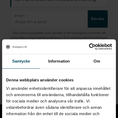
E-POST
Bevaka
Alla personuppgifter som skickas in till Holmgrens kommer att
behandlas enligt bestämmelserna i EU:s dataskyddsförordningen
(GDPR).
Här
kan du läsa mer om hur vi behandlar dina
personuppgifter.
Samtycke
Information
Om
Denna webbplats använder cookies
Snabblänkar
Vi använder enhetsidentifierare för att anpassa innehållet
och annonserna till användarna, tillhandahålla funktioner
för sociala medier och analysera vår trafik. Vi
Till toppen
vidarebefordrar även sådana identifierare och annan
information från din enhet till de sociala medier och