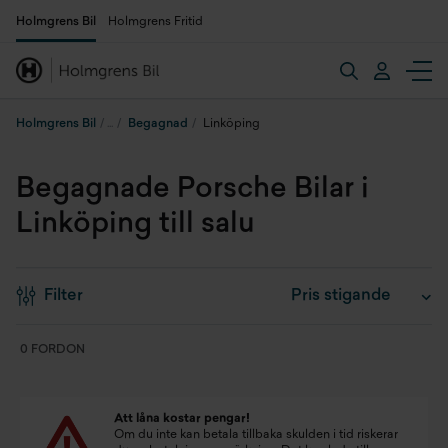
Holmgrens Bil
Holmgrens Fritid
Holmgrens Bil
Begagnad
Linköping
Begagnade Porsche Bilar i
Linköping till salu
Filter
0 FORDON
Att låna kostar pengar!
Om du inte kan betala tillbaka skulden i tid riskerar