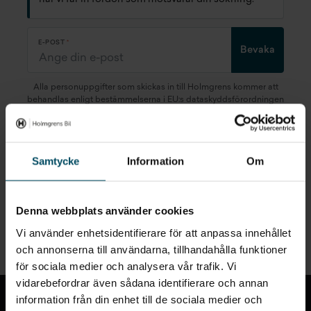
E-POST
Bevaka
Alla personuppgifter som skickas in till Holmgrens kommer att
behandlas enligt bestämmelserna i EU:s dataskyddsförordningen
(GDPR).
Här
kan du läsa mer om hur vi behandlar dina
personuppgifter.
Samtycke
Information
Om
Denna webbplats använder cookies
Snabblänkar
Vi använder enhetsidentifierare för att anpassa innehållet
och annonserna till användarna, tillhandahålla funktioner
för sociala medier och analysera vår trafik. Vi
Till toppen
vidarebefordrar även sådana identifierare och annan
information från din enhet till de sociala medier och