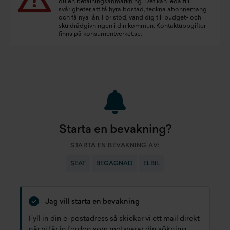
du en betalningsanmärkning. Det kan leda till
svårigheter att få hyra bostad, teckna abonnemang
och få nya lån. För stöd, vänd dig till budget- och
skuldrådgivningen i din kommun. Kontaktuppgifter
finns på
konsumentverket.se
.
Starta en bevakning?
STARTA EN BEVAKNING AV:
SEAT
BEGAGNAD
ELBIL
Jag vill starta en bevakning
Fyll in din e-postadress så skickar vi ett mail direkt
när vi får in fordon som motsvarar din sökning.