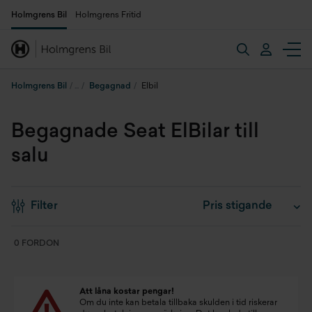
Holmgrens Bil
Holmgrens Fritid
Holmgrens Bil
Begagnad
Elbil
Begagnade Seat ElBilar till
salu
Filter
0 FORDON
Att låna kostar pengar!
Om du inte kan betala tillbaka skulden i tid riskerar