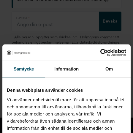
E-POST
Bevaka
Alla personuppgifter som skickas in till Holmgrens kommer att
behandlas enligt bestämmelserna i EU:s dataskyddsförordningen
(GDPR).
Här
kan du läsa mer om hur vi behandlar dina
personuppgifter.
Samtycke
Information
Om
Denna webbplats använder cookies
Snabblänkar
Vi använder enhetsidentifierare för att anpassa innehållet
och annonserna till användarna, tillhandahålla funktioner
för sociala medier och analysera vår trafik. Vi
Till toppen
vidarebefordrar även sådana identifierare och annan
information från din enhet till de sociala medier och