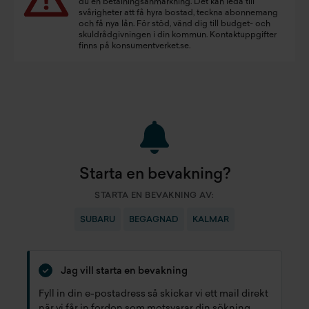
du en betalningsanmärkning. Det kan leda till
svårigheter att få hyra bostad, teckna abonnemang
och få nya lån. För stöd, vänd dig till budget- och
skuldrådgivningen i din kommun. Kontaktuppgifter
finns på
konsumentverket.se
.
Starta en bevakning?
STARTA EN BEVAKNING AV:
SUBARU
BEGAGNAD
KALMAR
Jag vill starta en bevakning
Fyll in din e-postadress så skickar vi ett mail direkt
när vi får in fordon som motsvarar din sökning.