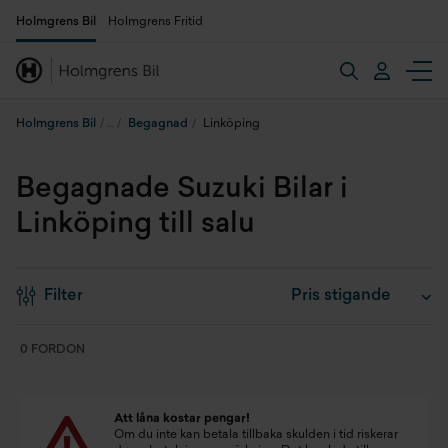
Holmgrens Bil
Holmgrens Fritid
Holmgrens Bil
Begagnad
Linköping
Begagnade Suzuki Bilar i
Linköping till salu
Filter
0 FORDON
Att låna kostar pengar!
Om du inte kan betala tillbaka skulden i tid riskerar