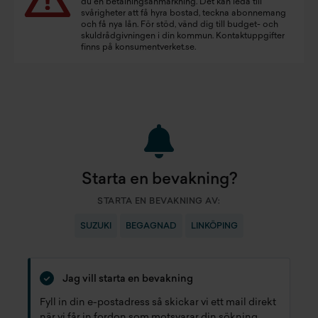
du en betalningsanmärkning. Det kan leda till
svårigheter att få hyra bostad, teckna abonnemang
och få nya lån. För stöd, vänd dig till budget- och
skuldrådgivningen i din kommun. Kontaktuppgifter
finns på
konsumentverket.se
.
Starta en bevakning?
STARTA EN BEVAKNING AV:
SUZUKI
BEGAGNAD
LINKÖPING
Jag vill starta en bevakning
Fyll in din e-postadress så skickar vi ett mail direkt
när vi får in fordon som motsvarar din sökning.