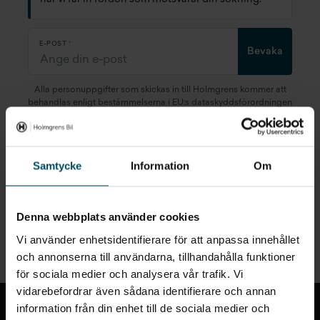
E-POST
Bevaka
Alla personuppgifter som skickas in till Holmgrens kommer att
behandlas enligt bestämmelserna i EU:s dataskyddsförordningen
(GDPR).
Här
kan du läsa mer om hur vi behandlar dina
personuppgifter.
Samtycke
Information
Om
Denna webbplats använder cookies
Snabblänkar
Vi använder enhetsidentifierare för att anpassa innehållet
och annonserna till användarna, tillhandahålla funktioner
för sociala medier och analysera vår trafik. Vi
Till toppen
vidarebefordrar även sådana identifierare och annan
information från din enhet till de sociala medier och