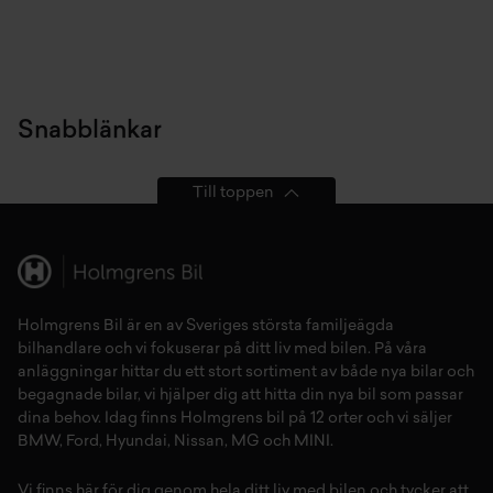
Snabblänkar
Till toppen
Holmgrens Bil är en av Sveriges största familjeägda
bilhandlare och vi fokuserar på ditt liv med bilen. På våra
anläggningar hittar du ett stort sortiment av både
nya bilar
och
begagnade bilar,
vi hjälper dig att hitta din
nya bil
som passar
dina behov. Idag finns Holmgrens bil på 12 orter och vi säljer
BMW
,
Ford
,
Hyundai
,
Nissan
,
MG
och
MINI
.
Vi finns här för dig genom hela ditt liv med bilen och tycker att