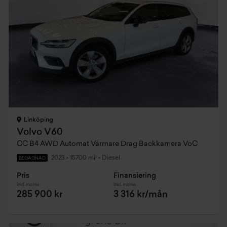
Linköping
Volvo V60
CC B4 AWD Automat Värmare Drag Backkamera VoC
2023
•
15700 mil
•
Diesel
BEGAGNAD
Pris
Finansiering
Inkl. moms
Inkl. moms
285 900 kr
3 316 kr/mån