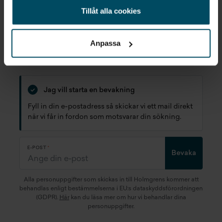
Tillåt alla cookies
Inget som riktigt passade?
STARTA EN BEVAKNING AV:
Anpassa
VOLVO
BEGAGNAD
LINKÖPING
Jag vill starta en bevakning
Fyll in din e-postadress så skickar vi ett mail direkt
när vi får in fordon som motsvarar din sökning.
E-POST
Bevaka
Alla personuppgifter som skickas in till Holmgrens kommer att
behandlas enligt bestämmelserna i EU:s dataskyddsförordningen
(GDPR).
Här
kan du läsa mer om hur vi behandlar dina
personuppgifter.