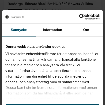
Recharge Ultimate Black Edt HUD 360 Bowers Wilkins
2024
•
7190 mil
•
Laddhybrid
BEGAGNAD
Pris
Finansiering
Inkl. moms
Inkl. moms
589 900 kr
6 842 kr/mån
Samtycke
Information
Om
Denna webbplats använder cookies
Att låna kostar pengar!
Om du inte kan betala tillbaka skulden i tid riskerar
Vi använder enhetsidentifierare för att anpassa innehållet
du en betalningsanmärkning. Det kan leda till
och annonserna till användarna, tillhandahålla funktioner
svårigheter att få hyra bostad, teckna abonnemang
och få nya lån. För stöd, vänd dig till budget- och
för sociala medier och analysera vår trafik. Vi
skuldrådgivningen i din kommun. Kontaktuppgifter
vidarebefordrar även sådana identifierare och annan
finns på
konsumentverket.se
.
information från din enhet till de sociala medier och
annons- och analysföretag som vi samarbetar med.
Dessa kan i sin tur kombinera informationen med annan
information som du har tillhandahållit eller som de har
samlat in när du har använt deras tjänster.