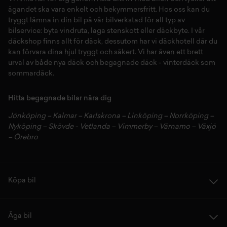
ägandet ska vara enkelt och bekymmersfritt. Hos oss kan du
tryggt lämna in din bil på vår
bilverkstad
för all typ av
bilservice:
byta vindruta,
laga stenskott
eller
däckbyte
. I vår
däckshop
finns allt för
däck
,
dessutom har vi
däckhotell
d
är du
kan förvara dina
hjul
tryggt och säkert.
Vi har även ett brett
urval av både
nya däck
och
begagnade däck
-
vinterdäck
som
sommardäck.
Hitta begagnade bilar nära dig
Jönköping
–
Kalmar
–
Karlskrona
–
Linköping
–
Norrköping
–
Nyköping
–
Skövde
-
Vetlanda
–
Vimmerby
–
Värnamo
–
Växjö
–
Örebro
Köpa bil
Äga bil