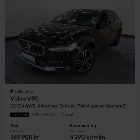
Linköping
Volvo V90
CC D4 AWD Advanced Edt Navi Teknikpaket Värmare Drag
2021
•
10100 mil
•
Diesel
BEGAGNAD
Pris
Finansiering
Inkl. moms
Inkl. moms
369 900 kr
4 290 kr/mån