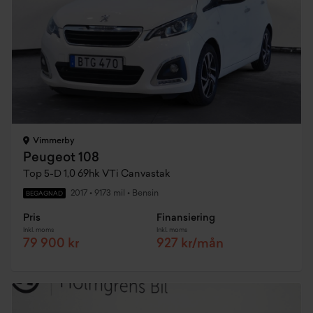
Vimmerby
Peugeot 108
Top 5-D 1,0 69hk VTi Canvastak
2017
•
9173 mil
•
Bensin
BEGAGNAD
Pris
Finansiering
Inkl. moms
Inkl. moms
79 900 kr
927 kr/mån