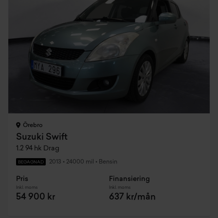
Örebro
Suzuki Swift
1.2 94 hk Drag
2013
•
24000 mil
•
Bensin
BEGAGNAD
Pris
Finansiering
Inkl. moms
Inkl. moms
54 900 kr
637 kr/mån