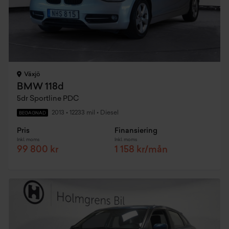
Växjö
BMW 118d
5dr Sportline PDC
2013
•
12233 mil
•
Diesel
BEGAGNAD
Pris
Finansiering
Inkl. moms
Inkl. moms
99 800 kr
1 158 kr/mån