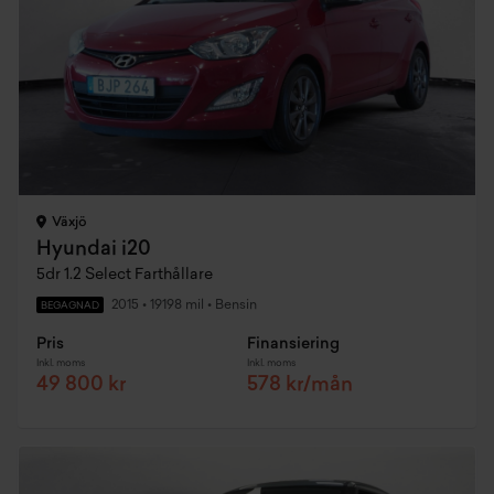
Växjö
Hyundai i20
5dr 1.2 Select Farthållare
2015
•
19198 mil
•
Bensin
BEGAGNAD
Pris
Finansiering
Inkl. moms
Inkl. moms
49 800 kr
578 kr/mån