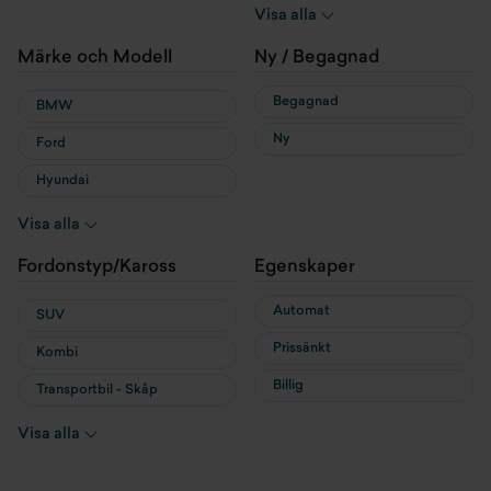
Hybrid
Visa alla
Laddhybrid
Märke och Modell
Ny / Begagnad
Begagnad
BMW
Ny
Ford
Hyundai
MG
Visa alla
MINI
Fordonstyp/Kaross
Egenskaper
Nissan
Automat
SUV
Prissänkt
Kombi
Billig
Transportbil - Skåp
Transportbil - Flak
Visa alla
Cab