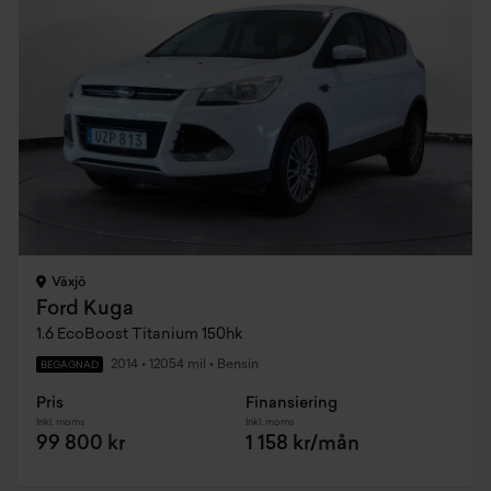
Växjö
Ford Kuga
1.6 EcoBoost Titanium 150hk
2014
•
12054 mil
•
Bensin
BEGAGNAD
Pris
Finansiering
Inkl. moms
Inkl. moms
99 800 kr
1 158 kr/mån