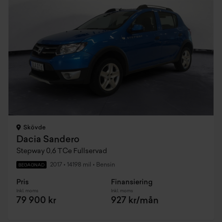
Skövde
Dacia Sandero
Stepway 0,6 TCe Fullservad
2017
•
14198 mil
•
Bensin
BEGAGNAD
Pris
Finansiering
Inkl. moms
Inkl. moms
79 900 kr
927 kr/mån