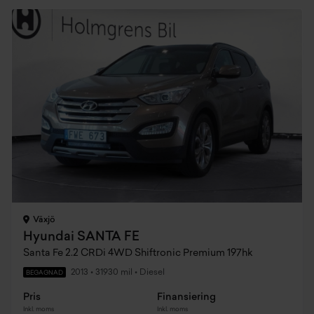
Växjö
Hyundai SANTA FE
Santa Fe 2.2 CRDi 4WD Shiftronic Premium 197hk
2013
•
31930 mil
•
Diesel
BEGAGNAD
Pris
Finansiering
Inkl. moms
Inkl. moms