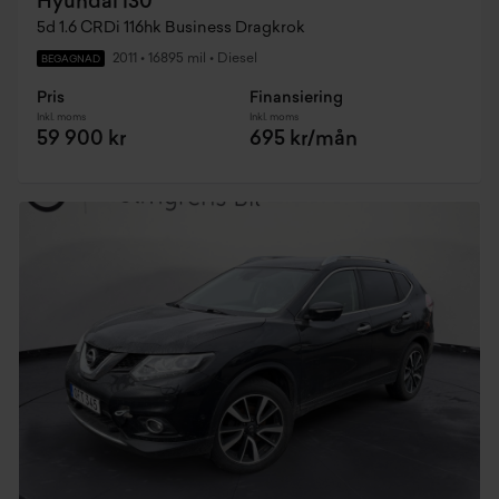
Hyundai i30
5d 1.6 CRDi 116hk Business Dragkrok
2011
•
16895 mil
•
Diesel
BEGAGNAD
Pris
Finansiering
Inkl. moms
Inkl. moms
59 900 kr
695 kr/mån