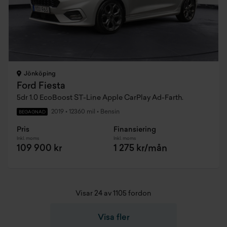
Jönköping
Ford Fiesta
5dr 1.0 EcoBoost ST-Line Apple CarPlay Ad-Farth.
2019
•
12360 mil
•
Bensin
BEGAGNAD
Pris
Finansiering
Inkl. moms
Inkl. moms
109 900 kr
1 275 kr/mån
Visar 24 av 1105 fordon
Visa fler