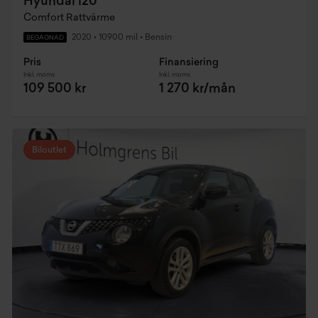
Hyundai i20
Comfort Rattvärme
2020
•
10900 mil
•
Bensin
BEGAGNAD
Pris
Finansiering
Inkl. moms
Inkl. moms
109 500 kr
1 270 kr/mån
Biloutlet