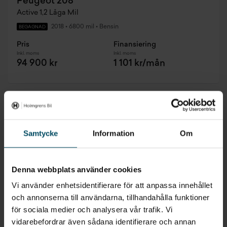
Peugeot 208
Active 1,2 Låga Mil
2018
•
6800 mil
•
Bensin
BEGAGNAD
Pris
Finansiering
Inkl. moms
Inkl. moms
94 900 kr
1 101 kr/mån
Biloutlet
Samtycke
Information
Om
Denna webbplats använder cookies
Vi använder enhetsidentifierare för att anpassa innehållet
och annonserna till användarna, tillhandahålla funktioner
för sociala medier och analysera vår trafik. Vi
vidarebefordrar även sådana identifierare och annan