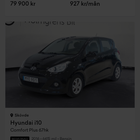
79 900 kr
927 kr/mån
Skövde
Hyundai i10
Comfort Plus 67hk
2016
•
6415 mil
•
Bensin
BEGAGNAD