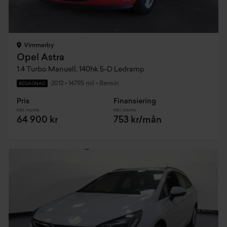
Vimmerby
Opel Astra
1.4 Turbo Manuell, 140hk 5-D Ledramp
2012
•
14795 mil
•
Bensin
BEGAGNAD
Pris
Finansiering
Inkl. moms
Inkl. moms
64 900 kr
753 kr/mån