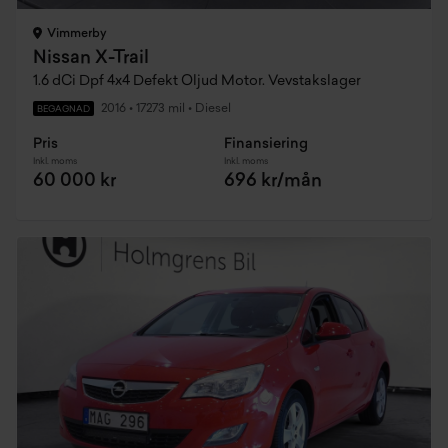
Vimmerby
Nissan X-Trail
1.6 dCi Dpf 4x4 Defekt Oljud Motor. Vevstakslager
2016
•
17273 mil
•
Diesel
BEGAGNAD
Pris
Finansiering
Inkl. moms
Inkl. moms
60 000 kr
696 kr/mån