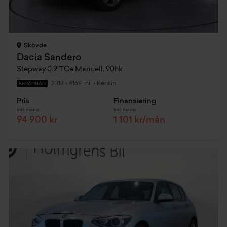
Skövde
Dacia Sandero
Stepway 0.9 TCe Manuell, 90hk
2019
•
4169 mil
•
Bensin
BEGAGNAD
Pris
Finansiering
Inkl. moms
Inkl. moms
94 900 kr
1 101 kr/mån