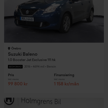
Örebro
Suzuki Baleno
1.0 Booster Jet Exclusive 111 hk
2016
•
4694 mil
•
Bensin
BEGAGNAD
Pris
Finansiering
Inkl. moms
Inkl. moms
99 800 kr
1 158 kr/mån