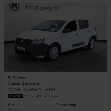
Vimmerby
Dacia Sandero
1,2 75hk Lågmilare Vinterhjul
2015
•
3930 mil
•
Bensin
BEGAGNAD
Pris
Finansiering
Inkl. moms
Inkl. moms