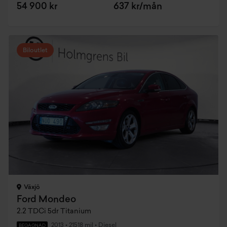
54 900 kr
637 kr/mån
Biloutlet
Växjö
Ford Mondeo
2.2 TDCi 5dr Titanium
2013
•
21518 mil
•
Diesel
BEGAGNAD