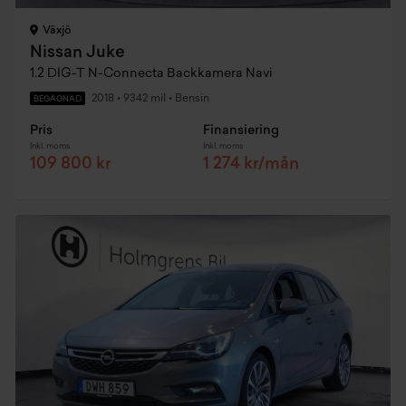
Växjö
Nissan Juke
1.2 DIG-T N-Connecta Backkamera Navi
2018
•
9342 mil
•
Bensin
BEGAGNAD
Pris
Finansiering
Inkl. moms
Inkl. moms
109 800 kr
1 274 kr/mån