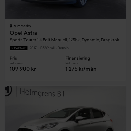
Vimmerby
Opel Astra
Sports Tourer 1.4 Edit Manuell, 125hk, Dynamic, Dragkrok
2017
•
13589 mil
•
Bensin
BEGAGNAD
Pris
Finansiering
Inkl. moms
Inkl. moms
109 900 kr
1 275 kr/mån