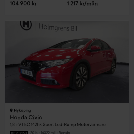
104 900 kr
1 217 kr/mån
Nyköping
Honda Civic
1,8 i-VTEC 142hk Sport Led-Ramp Motorvärmare
2014
•
16322 mil
•
Bensin
BEGAGNAD