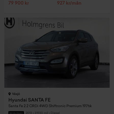
79 900 kr
927 kr/mån
Växjö
Hyundai SANTA FE
Santa Fe 2.2 CRDi 4WD Shiftronic Premium 197hk
2013
•
31930 mil
•
Diesel
BEGAGNAD