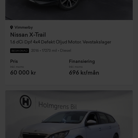
Vimmerby
Nissan X-Trail
1.6 dCi Dpf 4x4 Defekt Oljud Motor. Vevstakslager
2016
•
17273 mil
•
Diesel
BEGAGNAD
Pris
Finansiering
Inkl. moms
Inkl. moms
60 000 kr
696 kr/mån