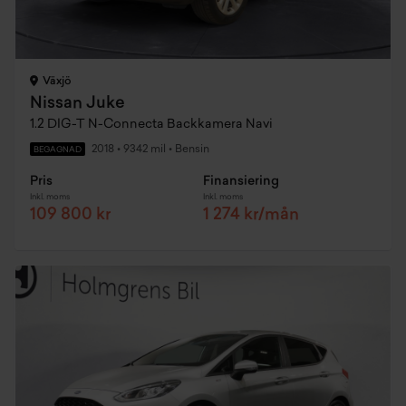
Växjö
Nissan Juke
1.2 DIG-T N-Connecta Backkamera Navi
2018
•
9342 mil
•
Bensin
BEGAGNAD
Pris
Finansiering
Inkl. moms
Inkl. moms
109 800 kr
1 274 kr/mån