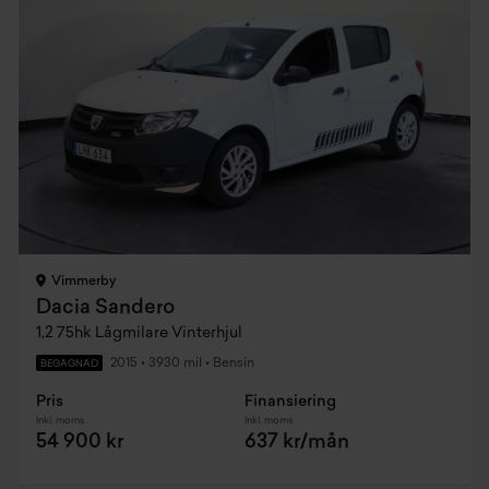
Vimmerby
Dacia Sandero
1,2 75hk Lågmilare Vinterhjul
2015
•
3930 mil
•
Bensin
BEGAGNAD
Pris
Finansiering
Inkl. moms
Inkl. moms
54 900 kr
637 kr/mån