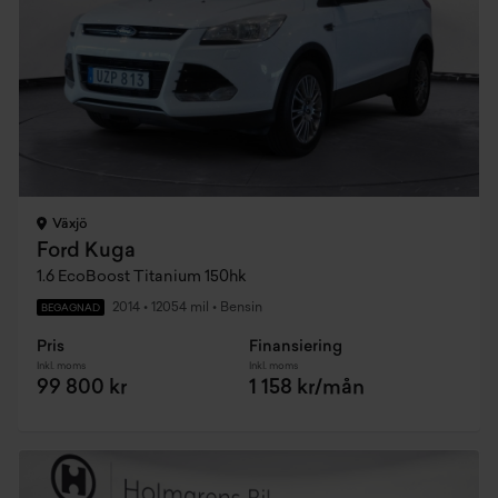
Växjö
Ford Kuga
1.6 EcoBoost Titanium 150hk
2014
•
12054 mil
•
Bensin
BEGAGNAD
Pris
Finansiering
Inkl. moms
Inkl. moms
99 800 kr
1 158 kr/mån