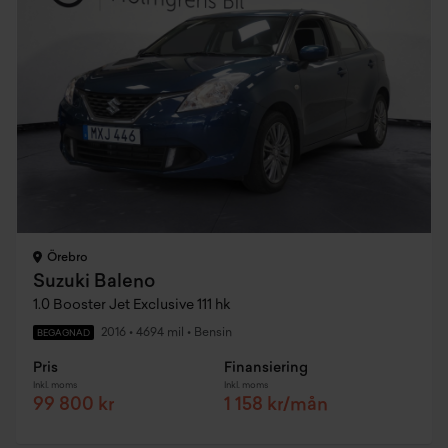
Örebro
Suzuki Baleno
1.0 Booster Jet Exclusive 111 hk
2016
•
4694 mil
•
Bensin
BEGAGNAD
Pris
Finansiering
Inkl. moms
Inkl. moms
99 800 kr
1 158 kr/mån