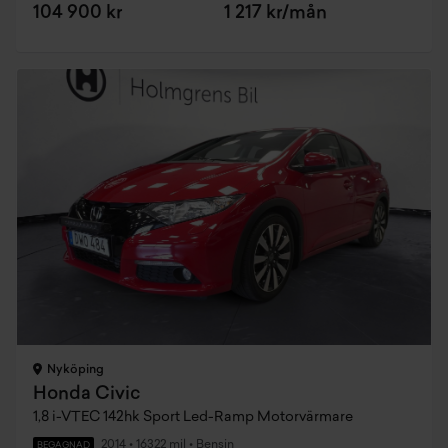
104 900 kr
1 217 kr/mån
Nyköping
Honda Civic
1,8 i-VTEC 142hk Sport Led-Ramp Motorvärmare
2014
•
16322 mil
•
Bensin
BEGAGNAD