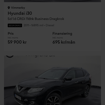
Vimmerby
Hyundai i30
5d 1.6 CRDi 116hk Business Dragkrok
2011
•
16895 mil
•
Diesel
BEGAGNAD
Pris
Finansiering
Inkl. moms
Inkl. moms
59 900 kr
695 kr/mån