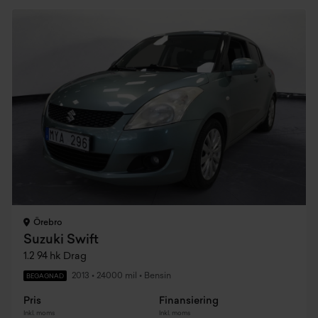
Örebro
Suzuki Swift
1.2 94 hk Drag
2013
•
24000 mil
•
Bensin
BEGAGNAD
Pris
Finansiering
Inkl. moms
Inkl. moms