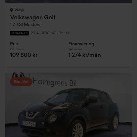
Växjö
Volkswagen Golf
1.2 TSI Masters
2014
•
11210 mil
•
Bensin
BEGAGNAD
Pris
Finansiering
Inkl. moms
Inkl. moms
109 800 kr
1 274 kr/mån
Biloutlet