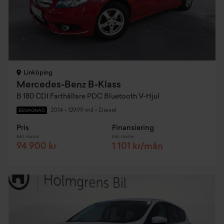
Linköping
Mercedes-Benz B-Klass
B 180 CDI Farthållare PDC Bluetooth V-Hjul
2014
•
12999 mil
•
Diesel
BEGAGNAD
Pris
Finansiering
Inkl. moms
Inkl. moms
94 900 kr
1 101 kr/mån