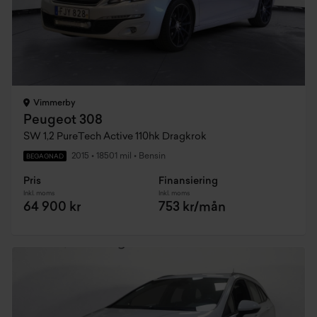
Vimmerby
Peugeot 308
SW 1,2 PureTech Active 110hk Dragkrok
2015
•
18501 mil
•
Bensin
BEGAGNAD
Pris
Finansiering
Inkl. moms
Inkl. moms
64 900 kr
753 kr/mån