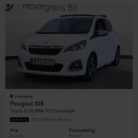
Vimmerby
Peugeot 108
Top 5-D 1,0 69hk VTi Canvastak
2017
•
9173 mil
•
Bensin
BEGAGNAD
Pris
Finansiering
Inkl. moms
Inkl. moms