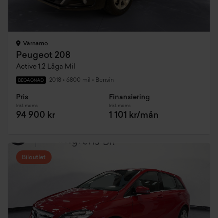
Värnamo
Peugeot 208
Active 1,2 Låga Mil
2018
•
6800 mil
•
Bensin
BEGAGNAD
Pris
Finansiering
Inkl. moms
Inkl. moms
94 900 kr
1 101 kr/mån
Biloutlet