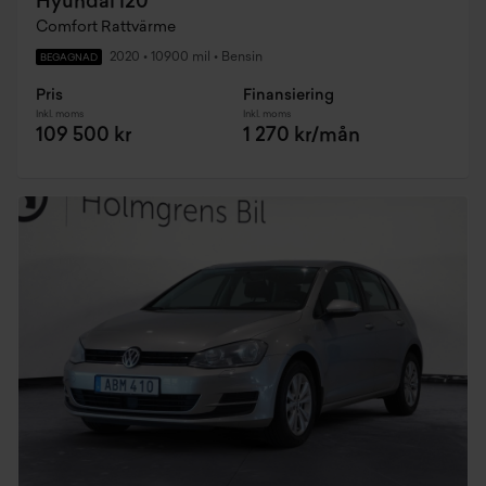
Hyundai i20
Comfort Rattvärme
2020
•
10900 mil
•
Bensin
BEGAGNAD
Pris
Finansiering
Inkl. moms
Inkl. moms
109 500 kr
1 270 kr/mån