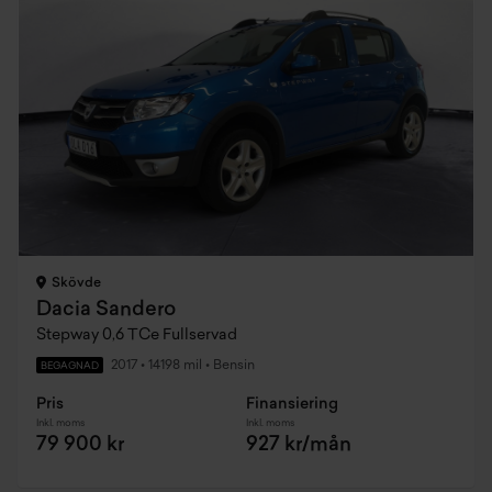
Skövde
Dacia Sandero
Stepway 0,6 TCe Fullservad
2017
•
14198 mil
•
Bensin
BEGAGNAD
Pris
Finansiering
Inkl. moms
Inkl. moms
79 900 kr
927 kr/mån