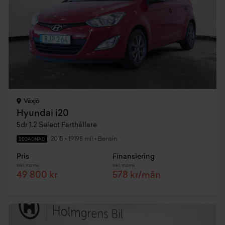
Växjö
Hyundai i20
5dr 1.2 Select Farthållare
2015
•
19198 mil
•
Bensin
BEGAGNAD
Pris
Finansiering
Inkl. moms
Inkl. moms
49 800 kr
578 kr/mån