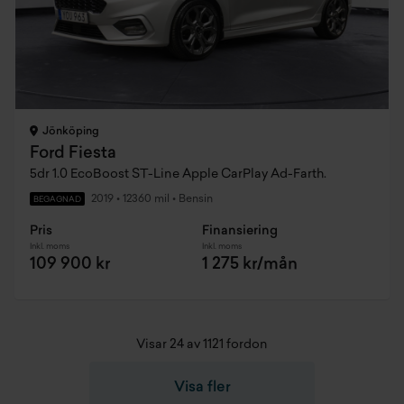
Jönköping
Ford Fiesta
5dr 1.0 EcoBoost ST-Line Apple CarPlay Ad-Farth.
2019
•
12360 mil
•
Bensin
BEGAGNAD
Pris
Finansiering
Inkl. moms
Inkl. moms
109 900 kr
1 275 kr/mån
Visar 24 av 1121 fordon
Visa fler