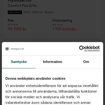
Hyundai i10
Comfort Plus 67hk
2016
•
6415 mil
•
Bensin
BEGAGNAD
Pris
Finansiering
Inkl. moms
Inkl. moms
94 900 kr
1 101 kr/mån
Biloutlet
Samtycke
Information
Om
Denna webbplats använder cookies
Vi använder enhetsidentifierare för att anpassa innehållet
och annonserna till användarna, tillhandahålla funktioner
för sociala medier och analysera vår trafik. Vi
vidarebefordrar även sådana identifierare och annan