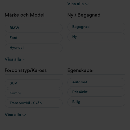
Hybrid
Visa alla
Laddhybrid
Märke och Modell
Ny / Begagnad
Begagnad
BMW
Ny
Ford
Hyundai
MG
Visa alla
MINI
Fordonstyp/Kaross
Egenskaper
Nissan
Automat
SUV
Prissänkt
Kombi
Billig
Transportbil - Skåp
Transportbil - Flak
Visa alla
Cab