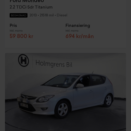
Ford Mondeo
2.2 TDCi 5dr Titanium
2013
•
21518 mil
•
Diesel
BEGAGNAD
Pris
Finansiering
Inkl. moms
Inkl. moms
59 800 kr
694 kr/mån