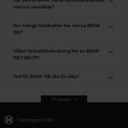
Har denna BMW 118i en automatlåda eller
manuel växellåda?
Hur många hästkrafter har denna BMW
118i?
Vilken bränsleförbrukning har en BMW
118i? (WLTP)
Vad får BMW 118i dra för släp?
Till toppen