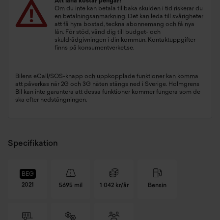
Att låna kostar pengar!
Om du inte kan betala tillbaka skulden i tid riskerar du
en betalningsanmärkning. Det kan leda till svårigheter
att få hyra bostad, teckna abonnemang och få nya
lån. För stöd, vänd dig till budget- och
skuldrådgivningen i din kommun. Kontaktuppgifter
finns på
konsumentverket.se
.
Bilens eCall/SOS-knapp och uppkopplade funktioner kan komma
att påverkas när 2G och 3G näten stängs ned i Sverige. Holmgrens
Bil kan inte garantera att dessa funktioner kommer fungera som de
ska efter nedstängningen.
Specifikation
BEG
2021
5695 mil
1 042 kr/år
Bensin