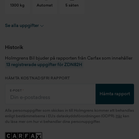
1300 kg
Automat
5 säten
Se alla uppgifter
Registreringsnummer
ZDN82H
Chassinummer
WBA7K310XM7G47527
Historik
Holmgrens Bil bjuder på rapporten från Carfax som innehåller
Skick
Begagnad
13 registrerade uppgifter för ZDN82H
Modellår
2021
HÄMTA KOSTNADSFRI RAPPORT
Miltal
5695 mil
E-POST
Hämta rapport
Kaross
Halvkombi
Alla personuppgifter som skickas in till Holmgrens kommer att behandlas
Motor
1.5 B38A15 (103 kW)
enligt bestämmelserna i EU:s dataskyddsförordningen (GDPR).
Här
kan
du läsa mer om hur vi behandlar dina personuppgifter.
Generation
F40