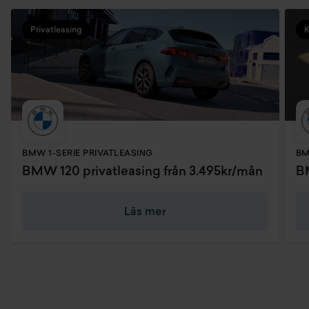
Privatleasing
BMW 1-SERIE PRIVATLEASING
BM
BMW 120 privatleasing från 3.495kr/mån
BM
Läs mer