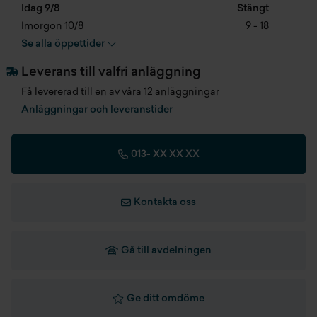
Idag 9/8
Stängt
Model m sport
Imorgon 10/8
9 - 18
Bredd
1799 mm
Se alla öppettider
Höjd
1434 mm
Leverans till valfri anläggning
Totalvikt
1870 kg
Få levererad till en av våra 12 anläggningar
Anläggningar och leveranstider
Tjänstevikt
0 kg
013-
XX XX XX
Lastkapacitet
550 kg
Max dragvikt
0 kg
Kontakta oss
Max dragvikt obromsat
695 kg
Gå till avdelningen
Dragvikt bromsat 8%
1300 kg
Dragvikt bromsat 12%
1300 kg
Ge ditt omdöme