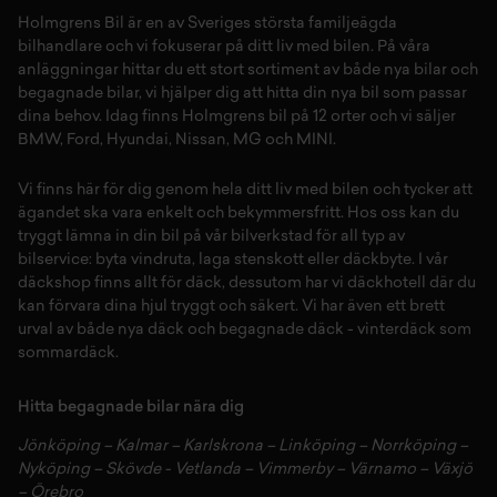
Holmgrens Bil är en av Sveriges största familjeägda
bilhandlare och vi fokuserar på ditt liv med bilen. På våra
anläggningar hittar du ett stort sortiment av både
nya bilar
och
begagnade bilar,
vi hjälper dig att hitta din
nya bil
som passar
dina behov. Idag finns Holmgrens bil på 12 orter och vi säljer
BMW
,
Ford
,
Hyundai
,
Nissan
,
MG
och
MINI
.
Vi finns här för dig genom hela ditt liv med bilen och tycker att
ägandet ska vara enkelt och bekymmersfritt. Hos oss kan du
tryggt lämna in din bil på vår
bilverkstad
för all typ av
bilservice:
byta vindruta,
laga stenskott
eller
däckbyte
. I vår
däckshop
finns allt för
däck
,
dessutom har vi
däckhotell
d
är du
kan förvara dina
hjul
tryggt och säkert.
Vi har även ett brett
urval av både
nya däck
och
begagnade däck
-
vinterdäck
som
sommardäck.
Hitta begagnade bilar nära dig
Jönköping
–
Kalmar
–
Karlskrona
–
Linköping
–
Norrköping
–
Nyköping
–
Skövde
-
Vetlanda
–
Vimmerby
–
Värnamo
–
Växjö
–
Örebro