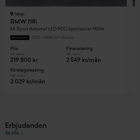
Växjö
BMW 118i
M-Sport Automat LED PDC Sportstolar 140hk
2020
•
9046 mil
•
Bensin
BEGAGNAD
Pris
Finansiering
P
Inkl. moms
Inkl. moms
I
219 800 kr
2 549 kr/mån
Företagsleasing
F
Exkl. moms
E
2 029 kr/mån
Erbjudanden
Se alla