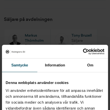
Max släpvagnsvikt B-körkort
1630 kg
Säljare på avdelningen
Markus
Tony Bruzell
Thörnholm
Säljare
Säljare
Transportbilar
Transportbilar
Ford
Ford
Samtycke
Information
Om
Filip
Marcus
Leuhusen
Berggården
Säljare
Säljare
Denna webbplats använder cookies
BMW
BMW
Vi använder enhetsidentifierare för att anpassa innehållet
och annonserna till användarna, tillhandahålla funktioner
för sociala medier och analysera vår trafik. Vi
Martin Spetz
Peter Gerges
vidarebefordrar även sådana identifierare och annan
Säljare
Säljare