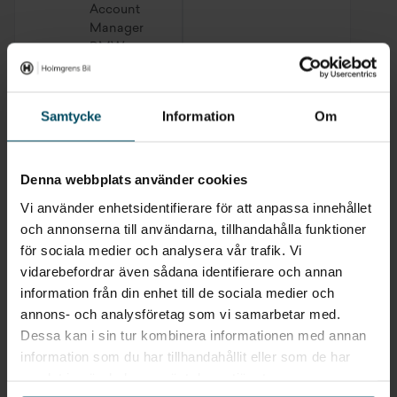
Account
S06AF Legal emergency call
Manager
BMW
S06PA Personal eSIM preparation
S0760 BMW Individual high-gloss Shadow Line
Fredrik Holm
Jacob Aslan
Samtycke
Information
Om
Säljare
Säljare
BMW
BMW
S08KA Oljeserviceintervall 24 månader / 30 000
Denna webbplats använder cookies
Linus Olsson
Simon
Vi använder enhetsidentifierare för att anpassa innehållet
Säljare
Karlsson
och annonserna till användarna, tillhandahålla funktioner
BMW
Säljare
för sociala medier och analysera vår trafik. Vi
BMW
vidarebefordrar även sådana identifierare och annan
information från din enhet till de sociala medier och
annons- och analysföretag som vi samarbetar med.
Dessa kan i sin tur kombinera informationen med annan
information som du har tillhandahållit eller som de har
samlat in när du har använt deras tjänster.
Sök liknande fordon