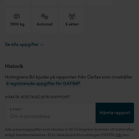
1300 kg
Automat
5 säten
Se alla uppgifter
Registreringsnummer
GAF84P
Chassinummer
WBA81GE0607U39239
Historik
Holmgrens Bil bjuder på rapporten från Carfax som innehåller
Skick
Begagnad
6 registrerade uppgifter för GAF84P
Modellår
2026
HÄMTA KOSTNADSFRI RAPPORT
Miltal
990 mil
E-POST
Hämta rapport
Kaross
Halvkombi
Alla personuppgifter som skickas in till Holmgrens kommer att behandlas
Motor
1.5 B38B15 (125 kW)
enligt bestämmelserna i EU:s dataskyddsförordningen (GDPR).
Här
kan