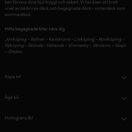
kan förvara dina
hjul
tryggt och säkert.
Vi har även ett brett
urval av både
nya däck
och
begagnade däck
-
vinterdäck
som
sommardäck.
Hitta begagnade bilar nära dig
Jönköping
–
Kalmar
–
Karlskrona
–
Linköping
–
Norrköping
–
Nyköping
–
Skövde
-
Vetlanda
–
Vimmerby
–
Värnamo
–
Växjö
–
Örebro
Köpa bil
Äga bil
Holmgrens Bil