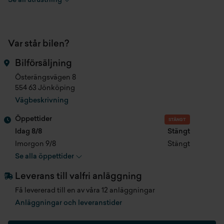
Se all utrustning
Cylindervolym
1499 cc
Rattvärme
Var står bilen?
Antal säten
5 st
S02PA Låsbara hjulbultar
Bilförsäljning
Färg
Safirsvart Metallic
S033C M Sport Design
Österängsvägen 8
554 63 Jönköping
Klädsel
Cloth Éarkturé Anthracite
S0225 Standardchassi
Vägbeskrivning
Produktionsmånad
202509
S09T1 M Exteriör paket
Öppettider
STÄNGT
Idag 8/8
Stängt
Registreringsdatum
2026-03-10
S01DF EU6 RDE II utsläppsstochard
Imorgon 9/8
Stängt
Se alla öppettider
Fordonsskatt tom. 2029-03-10
5 282 kr/år
S02TF Steptronic dubbelkopplingsväxellåda
Leverans till valfri anläggning
Fordonsskatt efter 2029-03-10
580 kr/år
S02VB Däcktrycksmonitor
Få levererad till en av våra 12 anläggningar
Anläggningar och leveranstider
Längd
4361 mm
S02VC Däckreparationssats