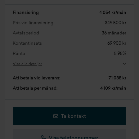
Finansiering
4 054 kr/mån
Pris vid finansiering
349 500 kr
Avtalsperiod
36 månader
Kontantinsats
69 900 kr
Ränta
5,95%
Visa alla detaljer
Att betala vid leverans:
71 088 kr
Att betala per månad:
4 109 kr/mån
Ta kontakt
Visa telefonnummer