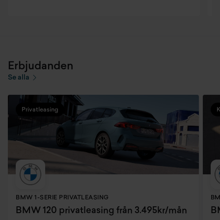
Erbjudanden
Se alla
Privatleasing
BMW 1-SERIE PRIVATLEASING
BM
BMW 120 privatleasing från 3.495kr/mån
BM