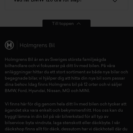
Vad får BMW 120 dra för släp?
Till toppen
Holmgrens Bil är en av Sveriges största familjeägda
bilhandlare och vi fokuserar på ditt liv med bilen. På våra
anläggningar hittar du ett stort sortiment av både
nya bilar
och
begagnade bilar,
vi hjälper dig att hitta din
nya bil
som passar
dina behov. Idag finns Holmgrens bil på 12 orter och vi säljer
BMW
,
Ford
,
Hyundai
,
Nissan
,
MG
och
MINI
.
Vi finns här för dig genom hela ditt liv med bilen och tycker att
ägandet ska vara enkelt och bekymmersfritt. Hos oss kan du
tryggt lämna in din bil på vår
bilverkstad
för all typ av
bilservice:
byta vindruta,
laga stenskott
eller
däckbyte
. I vår
däckshop
finns allt för
däck
,
dessutom har vi
däckhotell
d
är du