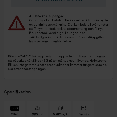
Att låna kostar pengar!
Om du inte kan betala tillbaka skulden i tid riskerar du
en betalningsanmärkning. Det kan leda till svårigheter
att få hyra bostad, teckna abonnemang och få nya
lån. För stöd, vänd dig till budget- och
skuldrådgivningen i din kommun. Kontaktuppgifter
finns på
konsumentverket.se
.
Bilens eCall/SOS-knapp och uppkopplade funktioner kan komma
att påverkas när 2G och 3G näten stängs ned i Sverige. Holmgrens
Bil kan inte garantera att dessa funktioner kommer fungera som de
ska efter nedstängningen.
Specifikation
BEG
2026
990 mil
5 282 kr/år
Bensin