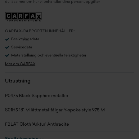
du läsa mer om hur vi behandlar dina personuppgifter.
Generation
F70
Växellåda
Automat
CARFAX-RAPPORTEN INNEHÅLLER:
Antal växlar
7
Besiktningsdata
Servicedata
Drivaxel
Framhjulsdrift
Mätarställning och eventuella felaktigheter
Mer om CARFAX
Drivmedel
Bensin
Utrustning
Tankvolym
49 l
Förbrukning bl.körning (WLTP)
5,3 l/100km
P0475 Black Sapphire metallic
CO2 WLTP
121 g/km
S01H5 18" M lättmetallfälgar Y-spoke style 975 M
Hästkrafter
170 hk
FBLAT Cloth 'Arktur' Anthracite
Acc. 0-100 km/h
8 s
S043T Dark Silver interiörlister