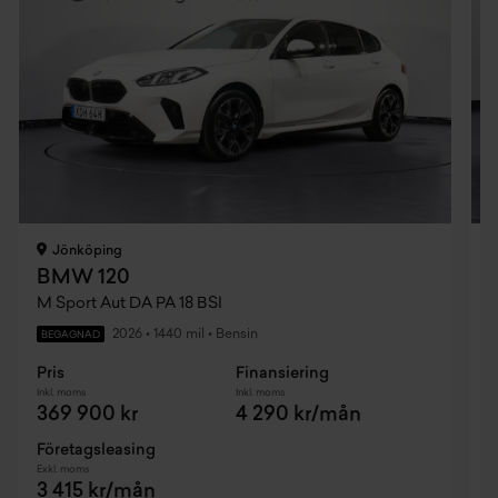
Jönköping
BMW 120
M Sport Aut DA PA 18 BSI
A
2026
•
1440 mil
•
Bensin
BEGAGNAD
Pris
Finansiering
P
Inkl. moms
Inkl. moms
I
369 900 kr
4 290 kr/mån
Företagsleasing
F
Exkl. moms
E
3 415 kr/mån