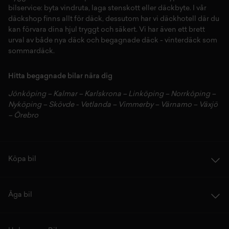
bilservice:
byta vindruta,
laga stenskott
eller
däckbyte
. I vår
däckshop
finns allt för
däck
,
dessutom har vi
däckhotell
d
är du
kan förvara dina
hjul
tryggt och säkert.
Vi har även ett brett
urval av både
nya däck
och
begagnade däck
-
vinterdäck
som
sommardäck.
Hitta begagnade bilar nära dig
Jönköping
–
Kalmar
–
Karlskrona
–
Linköping
–
Norrköping
–
Nyköping
–
Skövde
-
Vetlanda
–
Vimmerby
–
Värnamo
–
Växjö
–
Örebro
Köpa bil
Äga bil