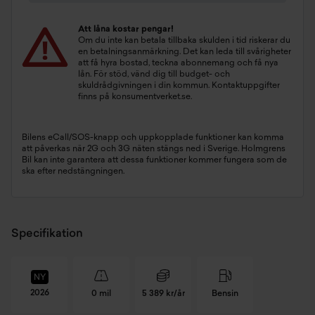
Att låna kostar pengar!
Om du inte kan betala tillbaka skulden i tid riskerar du
en betalningsanmärkning. Det kan leda till svårigheter
att få hyra bostad, teckna abonnemang och få nya
lån. För stöd, vänd dig till budget- och
skuldrådgivningen i din kommun. Kontaktuppgifter
finns på
konsumentverket.se
.
Bilens eCall/SOS-knapp och uppkopplade funktioner kan komma
att påverkas när 2G och 3G näten stängs ned i Sverige. Holmgrens
Bil kan inte garantera att dessa funktioner kommer fungera som de
ska efter nedstängningen.
Specifikation
NY
2026
0 mil
5 389 kr/år
Bensin