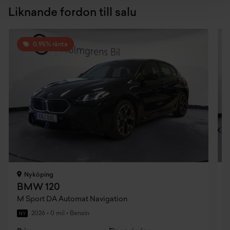
Däckreparationskit plus
Liknande fordon till salu
Adaptiv m fjädring
0,95% ränta
Alarmsystem
Varningstriangel
M illuminated aluminium hexacube interiö
I-size isofix fäste fram
Stolsvärme förare och främre passagerare
Automatisk luftkonditionering
Nyköping
BMW 120
Hastighetsmätare
M Sport DA Automat Navigation
M
2026
•
0 mil
•
Bensin
NY
Dab-radio