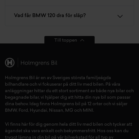
Vad får BMW 120 dra för släp?
Till toppen
Holmgrens Bil är en av Sveriges största familjeägda
bilhandlare och vi fokuserar på ditt liv med bilen. På våra
anläggningar hittar du ett stort sortiment av både
nya bilar
och
begagnade bilar,
vi hjälper dig att hitta din
nya bil
som passar
dina behov. Idag finns Holmgrens bil på 12 orter och vi säljer
BMW
,
Ford
,
Hyundai
,
Nissan
,
MG
och
MINI
.
Vi finns här för dig genom hela ditt liv med bilen och tycker att
ägandet ska vara enkelt och bekymmersfritt. Hos oss kan du
tryggt lämna in din bil på vår
bilverkstad
för all typ av