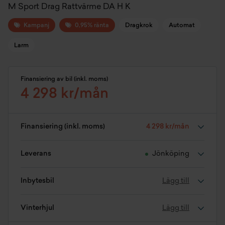
M Sport Drag Rattvärme DA H K
Kampanj
0,95% ränta
Dragkrok
Automat
Larm
Finansiering av bil (inkl. moms)
4 298 kr/mån
Finansiering (inkl. moms)
4 298 kr/mån
Leverans
Jönköping
Inbytesbil
Lägg till
Vinterhjul
Lägg till