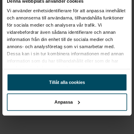
Denna webbplats använder cookies
BMW
Säljare
BMW
Vi använder enhetsidentifierare för att anpassa innehållet
Service inclusive - 3år/6000 mil
och annonserna till användarna, tillhandahålla funktioner
för sociala medier och analysera vår trafik. Vi
Coc additional contents
vidarebefordrar även sådana identifierare och annan
information från din enhet till de sociala medier och
Refrigerant
annons- och analysföretag som vi samarbetar med.
Sök liknande fordon
Dessa kan i sin tur kombinera informationen med annan
M exteriördetaljer
information som du har tillhandahållit eller som de har
Alla BMW 1-serie
Alla BMW från 2026
samlat in när du har använt deras tjänster.
M interiördetaljer
Alla BMW 1-serie från 2026
Alla begagnade bilar
Veganza perforerad ö oyster
Tillåt alla cookies
Alla prissänkta nya bilar
Begagnade bilar Jönköping
Black sapphire metallic
Alla Outlet bilar
Anpassa
Rattvärme
Låsbara hjulbultar