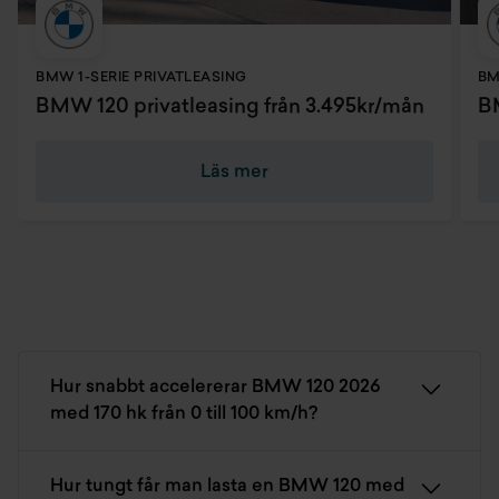
M sport exteriöra delar
BMW 1-SERIE PRIVATLEASING
BM
M sport interiöra delar
BMW 120 privatleasing från 3.495kr/mån
BM
Läs mer
Hur snabbt accelererar BMW 120 2026
med 170 hk från 0 till 100 km/h?
Hur tungt får man lasta en BMW 120 med