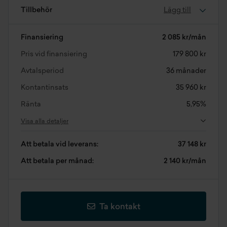
Tillbehör
Lägg till
Finansiering
2 085 kr/mån
Pris vid finansiering
179 800 kr
Avtalsperiod
36 månader
Kontantinsats
35 960 kr
Ränta
5,95%
Visa alla detaljer
Att betala vid leverans:
37 148 kr
Att betala per månad:
2 140 kr/mån
Ta kontakt