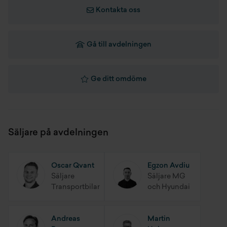
Kontakta oss
Totalvikt
2180 kg
Hifi högtalarsystem
Tjänstevikt
1775 kg
Intelligent emergency call
Gå till avdelningen
Lastkapacitet
515 kg
Teleservice
Ge ditt omdöme
Max dragvikt
0 kg
Edrive services
Max släpvagnsvikt B-körkort
1320 kg
Connecteddrive services
Säljare på avdelningen
Real time traffic info
Concierge services
Oscar Qvant
Egzon Avdiu
Säljare
Säljare MG
Bluetoothförb. professional
Transportbilar
och Hyundai
Model m sport
Andreas
Martin