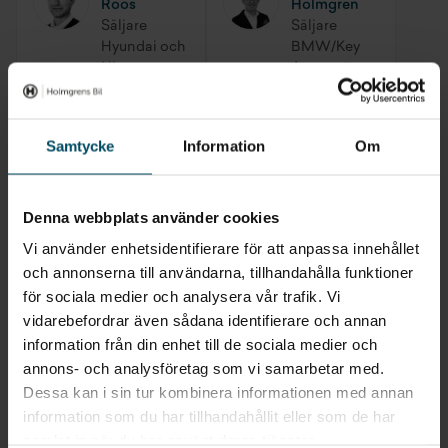
Refrigerant
Roos
Holmgren
Säljare
Säljare
Eluppvärmd ratt
Hyundai och
BMW/Key
Nissan
Account
Manager
Runflat däck
Låsbultar
Samtycke
Information
Om
Christoffer
Jesper
Gullberg
Andersson
Däcktrycksmonitor
Säljare
Säljare
Denna webbplats använder cookies
BMW
BMW
Stöldlarm med fjärrkontroll
Vi använder enhetsidentifierare för att anpassa innehållet
och annonserna till användarna, tillhandahålla funktioner
Elektroniskt infällbara ytterbackspeglar
Peter
Rolf
för sociala medier och analysera vår trafik. Vi
Ragnarsson
Skogström
vidarebefordrar även sådana identifierare och annan
Säljare
Säljare
Automatisk bakluckeöppning
BMW
BMW
information från din enhet till de sociala medier och
annons- och analysföretag som vi samarbetar med.
Komfortöppning
Dessa kan i sin tur kombinera informationen med annan
Sara
M sportpaket
information som du har tillhandahållit eller som de har
Rönneke
samlat in när du har använt deras tjänster.
Fristedt