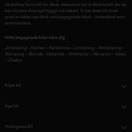
däckshop
finns allt för
däck
,
dessutom har vi
däckhotell
d
är du
kan förvara dina
hjul
tryggt och säkert.
Vi har även ett brett
urval av både
nya däck
och
begagnade däck
-
vinterdäck
som
sommardäck.
Hitta begagnade bilar nära dig
Jönköping
–
Kalmar
–
Karlskrona
–
Linköping
–
Norrköping
–
Nyköping
–
Skövde
-
Vetlanda
–
Vimmerby
–
Värnamo
–
Växjö
–
Örebro
Köpa bil
Äga bil
Holmgrens Bil