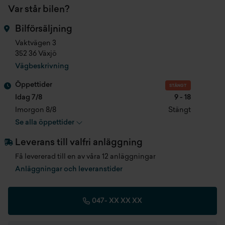
Var står bilen?
Automatiskt avbländbar innerbackspegel
Färg
Estoril Blå Metallic
ConnectedDrive Services
Bilförsäljning
Isofixfästen
Klädsel
Leather Dakota With
Refrigerant
Vaktvägen 3
Perforations Oyste
352 36 Växjö
Armstöd fram
Vägbeskrivning
Produktionsmånad
201706
Stolsvärme fram
Öppettider
STÄNGT
Idag 7/8
9 - 18
Registreringsdatum
2017-07-21
Park distance control (pdc) fram och bak
Imorgon 8/8
Stängt
Se alla öppettider
Senast besiktad
2026-07-09
Regnsensor
Leverans till valfri anläggning
Fordonsskatt
360 kr/år
Driving assistant
Få levererad till en av våra 12 anläggningar
Längd
4342 mm
Anläggningar och leveranstider
Park assistant
Bredd
1800 mm
Head-up display
047-
XX XX XX
Höjd
1555 mm
Cd-spelare