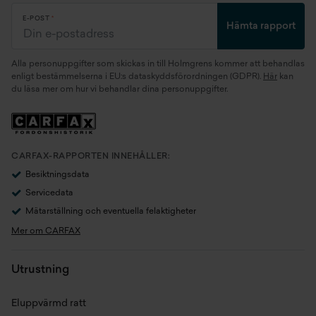
Miltal
7194 mil
E-POST
Hämta rapport
Kaross
Halvkombi
Alla personuppgifter som skickas in till Holmgrens kommer att behandlas
Motor
1.5 B38B15 xDrive (165 kW)
enligt bestämmelserna i EU:s dataskyddsförordningen (GDPR).
Här
kan
du läsa mer om hur vi behandlar dina personuppgifter.
Generation
F45
Växellåda
Automat
CARFAX-RAPPORTEN INNEHÅLLER:
Antal växlar
6
Besiktningsdata
Servicedata
Drivaxel
Fyrhjulsdrift
Mätarställning och eventuella felaktigheter
Mer om CARFAX
Drivmedel
Laddhybrid
Utrustning
Tankvolym
36 l
Batterikapacitet
7.6 kWh
Eluppvärmd ratt