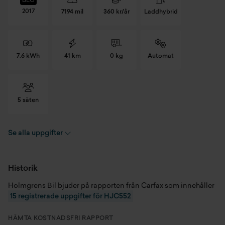
BEG
2017
7194 mil
360 kr/år
Laddhybrid
7.6 kWh
41 km
0 kg
Automat
5 säten
Se alla uppgifter
Registreringsnummer
HJC552
Chassinummer
WBA2C7101HV932551
Historik
Holmgrens Bil bjuder på rapporten från Carfax som innehåller
Skick
Begagnad
15 registrerade uppgifter för HJC552
Modellår
2017
HÄMTA KOSTNADSFRI RAPPORT