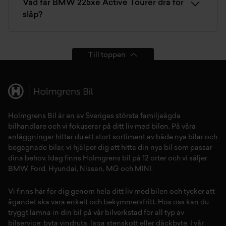
Vad får BMW 225xe Active Tourer dra för
släp?
Till toppen
Holmgrens Bil är en av Sveriges största familjeägda
bilhandlare och vi fokuserar på ditt liv med bilen. På våra
anläggningar hittar du ett stort sortiment av både
nya bilar
och
begagnade bilar,
vi hjälper dig att hitta din
nya bil
som passar
dina behov. Idag finns Holmgrens bil på 12 orter och vi säljer
BMW
,
Ford
,
Hyundai
,
Nissan
,
MG
och
MINI
.
Vi finns här för dig genom hela ditt liv med bilen och tycker att
ägandet ska vara enkelt och bekymmersfritt. Hos oss kan du
tryggt lämna in din bil på vår
bilverkstad
för all typ av
bilservice:
byta vindruta,
laga stenskott
eller
däckbyte
. I vår