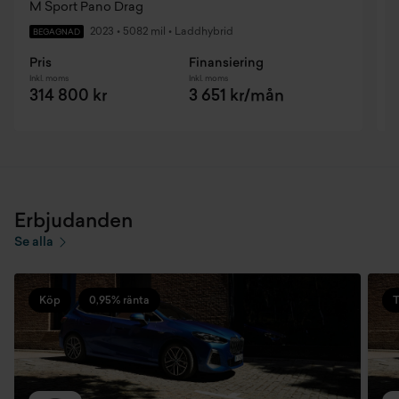
M Sport Pano Drag
3
2023
•
5082 mil
•
Laddhybrid
BEGAGNAD
Pris
Finansiering
P
Inkl. moms
Inkl. moms
I
314 800 kr
3 651 kr/mån
Erbjudanden
Se alla
Köp
0,95% ränta
T