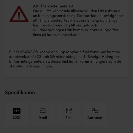
Att låna kostar pengar!
Om du inte kan betala tillbaka skulden i tid riskerar du
en betalningsanmärkning. Det kan leda till svårigheter
att få hyra bostad, teckna abonnemang och få nya
lån. För stöd, vänd dig till budget- och
skuldrådgivningen i din kommun. Kontaktuppgifter
finns på
konsumentverket.se
.
Bilens eCall/SOS-knapp och uppkopplade funktioner kan komma
att påverkas när 2G och 3G näten stängs ned i Sverige. Holmgrens
Bil kan inte garantera att dessa funktioner kommer fungera som de
ska efter nedstängningen.
Specifikation
NY
2027
0 mil
Elbil
Automat