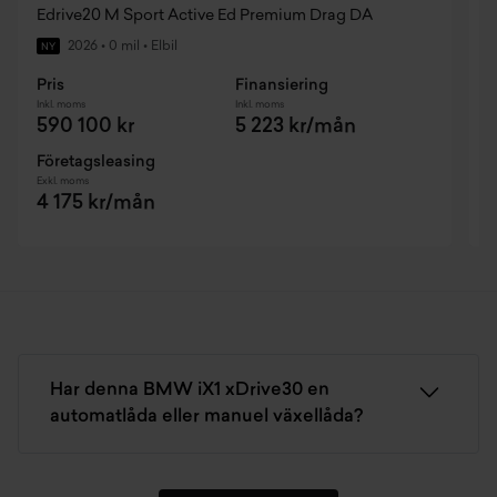
Edrive20 M Sport Active Ed Premium Drag DA
M
2026
•
0 mil
•
Elbil
NY
Pris
Finansiering
P
Inkl. moms
Inkl. moms
I
590 100 kr
5 223 kr/mån
Företagsleasing
F
Exkl. moms
E
4 175 kr/mån
Har denna BMW iX1 xDrive30 en
automatlåda eller manuel växellåda?