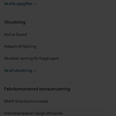
Se alla uppgifter
Skick
Ny
Modellår
2027
Utrustning
Miltal
0 mil
Active Guard
Kaross
SUV
Adaptiv M fjädring
Växellåda
Automat
Akustisk varning för fotgängare
Drivmedel
Elbil
Alarmsystem
Se all utrustning
BMW IconicSounds Electric
Fabriksmonterad extrautrustning
Däcktrycksmonitor
BMW M antracit innertak
Hastighetsmätare
Instrumentpanel i lyxigt utförande