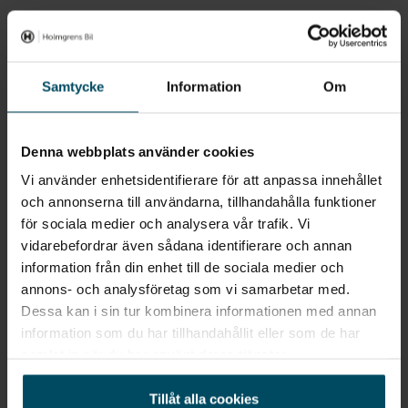
i-Size ISOfix fäste fram
M Lädersportratt
Legal emergency call
Sportstolar
Se all utrustning
Samtycke
Information
Om
Låsbara hjulbultar
M portimao blue metallic
M Sportpaket
Information från säljare
Denna webbplats använder cookies
Bmw individual high-gloss shadow line
M Takreling, Shadow Line
Beställnings bil.
Vi använder enhetsidentifierare för att anpassa innehållet
Kontakta våra BMW säljare för Personlig Rådgivning,
och annonserna till användarna, tillhandahålla funktioner
Aluminium hexacube pale m interiörlist
leveranstid mm.
Parking Assistant
för sociala medier och analysera vår trafik. Vi
Privatleasing via BMW Financial Services.
M Alcantara/Veganza kombination | Black/konstrastsöm i
vidarebefordrar även sådana identifierare och annan
från 6395 kr/mån inkl servicepaket
Personal eSIM preparation
Blue
information från din enhet till de sociala medier och
Lägg till 395:-/mån för vinterhjul
annons- och analysföretag som vi samarbetar med.
Stolsvärme förare och främre passagerare
M sport exteriöra delar
Dessa kan i sin tur kombinera informationen med annan
Säljs på 10 orter
information som du har tillhandahållit eller som de har
Teleservices
M sport interiöra delar
samlat in när du har använt deras tjänster.
VÄLJ DIN NÄRMASTE ORT
Däckreparationskit plus
Edition
Tillåt alla cookies