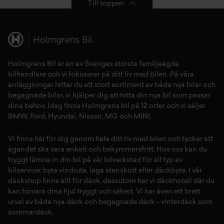
Till toppen
Holmgrens Bil är en av Sveriges största familjeägda
bilhandlare och vi fokuserar på ditt liv med bilen. På våra
anläggningar hittar du ett stort sortiment av både
nya bilar
och
begagnade bilar,
vi hjälper dig att hitta din
nya bil
som passar
dina behov. Idag finns Holmgrens bil på 12 orter och vi säljer
BMW
,
Ford
,
Hyundai
,
Nissan
,
MG
och
MINI
.
Vi finns här för dig genom hela ditt liv med bilen och tycker att
ägandet ska vara enkelt och bekymmersfritt. Hos oss kan du
tryggt lämna in din bil på vår
bilverkstad
för all typ av
bilservice:
byta vindruta,
laga stenskott
eller
däckbyte
. I vår
däckshop
finns allt för
däck
,
dessutom har vi
däckhotell
d
är du
kan förvara dina
hjul
tryggt och säkert.
Vi har även ett brett
urval av både
nya däck
och
begagnade däck
-
vinterdäck
som
sommardäck.