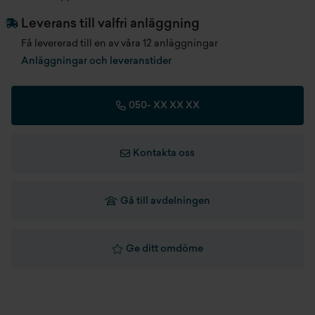
Antal säten
7 st
Leverans till valfri anläggning
Få levererad till en av våra 12 anläggningar
Färg
Blå
Anläggningar och leveranstider
Produktionsmånad
201606
050-
XX XX XX
Registreringsdatum
2017-06-12
Senast besiktad
2025-08-04
Kontakta oss
Fordonsskatt
1 103 kr/år
Gå till avdelningen
Längd
4600 mm
Bredd
1830 mm
Ge ditt omdöme
Höjd
1640 mm
Totalvikt
2100 kg