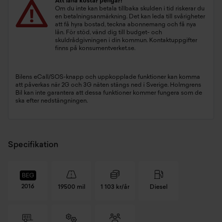
Att låna kostar pengar!
Om du inte kan betala tillbaka skulden i tid riskerar du
en betalningsanmärkning. Det kan leda till svårigheter
att få hyra bostad, teckna abonnemang och få nya
lån. För stöd, vänd dig till budget- och
skuldrådgivningen i din kommun. Kontaktuppgifter
finns på
konsumentverket.se
.
Bilens eCall/SOS-knapp och uppkopplade funktioner kan komma
att påverkas när 2G och 3G näten stängs ned i Sverige. Holmgrens
Bil kan inte garantera att dessa funktioner kommer fungera som de
ska efter nedstängningen.
Specifikation
BEG
2016
19500 mil
1 103 kr/år
Diesel