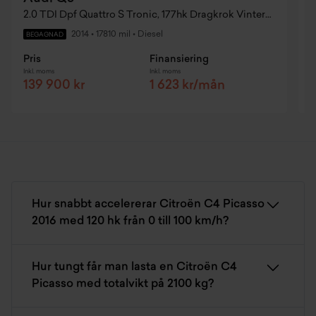
2.0 TDI Dpf Quattro S Tronic, 177hk Dragkrok Vinterhjul
1
2014
•
17810 mil
•
Diesel
BEGAGNAD
Pris
Finansiering
P
Inkl. moms
Inkl. moms
I
139 900 kr
1 623 kr/mån
Hur snabbt accelererar Citroën C4 Picasso
2016 med 120 hk från 0 till 100 km/h?
Hur tungt får man lasta en Citroën C4
Picasso med totalvikt på 2100 kg?