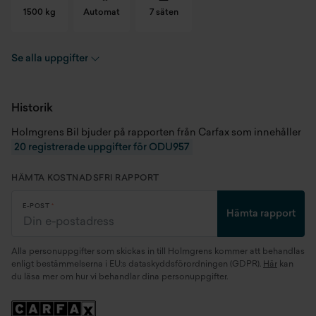
1500 kg
Automat
7 säten
Se alla uppgifter
Registreringsnummer
ODU957
Chassinummer
VF73ABHZTGJ748919
Historik
Holmgrens Bil bjuder på rapporten från Carfax som innehåller
Skick
Begagnad
20 registrerade uppgifter för ODU957
Modellår
2016
HÄMTA KOSTNADSFRI RAPPORT
Miltal
19500 mil
E-POST
Hämta rapport
Kaross
SUV
Alla personuppgifter som skickas in till Holmgrens kommer att behandlas
Motor
1.6 BlueHDi (88 kW)
enligt bestämmelserna i EU:s dataskyddsförordningen (GDPR).
Här
kan
du läsa mer om hur vi behandlar dina personuppgifter.
Generation
2nd Generation