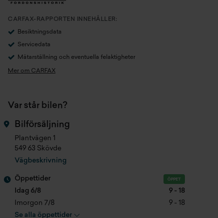
Växellåda
Automat
CARFAX-RAPPORTEN INNEHÅLLER:
Antal växlar
6
Besiktningsdata
Servicedata
Drivaxel
Framhjulsdrift
Mätarställning och eventuella felaktigheter
Mer om CARFAX
Drivmedel
Diesel
Tankvolym
57 l
Var står bilen?
Förbrukning bl.körning (NEDC)
3,9 l/100km
Bilförsäljning
Plantvägen 1
CO2 NEDC
105 g/km
549 63 Skövde
Vägbeskrivning
Hästkrafter
120 hk
Öppettider
ÖPPET
Acc. 0-100 km/h
12 s
Idag 6/8
9 - 18
Imorgon 7/8
9 - 18
Cylindervolym
1560 cc
Se alla öppettider