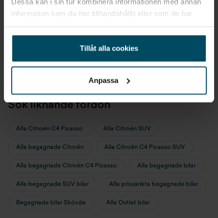
Dessa kan i sin tur kombinera informationen med annan
information som du har tillhandahållit eller som de har
Marjan
samlat in när du har använt deras tjänster.
Belina
Säljare
Tillåt alla cookies
Anpassa
Sök liknande fordon
Alla Citroën C4 Picasso
Alla Citroën SUV
Alla begagnade Citroën
Alla Citroën C4 Picasso SUV
Alla begagnade Citroën C4 Picasso
Alla begagnade bilar
Alla begagnade SUV bilar
Alla prissänkta begagnade bilar
Begagnade bilar Skövde
Alla Outlet bilar