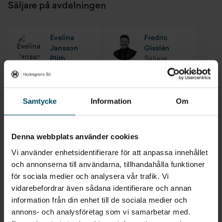
Säljare på avdelningen
Tjänstevikt
0 kg
Evelina
Fredric
Lastkapacitet
620 kg
Jansson
Gisslén
Plith
Säljare
Max dragvikt
0 kg
Säljare
BMW
Max dragvikt obromsat
675 kg
Samtycke
Information
Om
Petri
Anto
Kariniemi
Lapjinian
Dragvikt bromsat 8%
1500 kg
Säljare
Säljare
BMW
BMW
Dragvikt bromsat 12%
1500 kg
Denna webbplats använder cookies
Vi använder enhetsidentifierare för att anpassa innehållet
Max släpvagnsvikt B-körkort
1295 kg
och annonserna till användarna, tillhandahålla funktioner
Carl-Johan
Alexander
Berglund
Karlsson
för sociala medier och analysera vår trafik. Vi
Total tågvikt
3705 kg
Säljare
Säljare
vidarebefordrar även sådana identifierare och annan
Nissan, MG
Hyundai och
information från din enhet till de sociala medier och
och Hyundai
MG
annons- och analysföretag som vi samarbetar med.