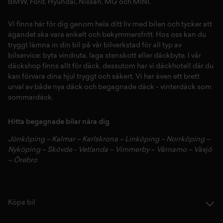
BMW
,
Ford
,
Hyundai
,
Nissan
,
MG
och
MINI
.
Vi finns här för dig genom hela ditt liv med bilen och tycker att
ägandet ska vara enkelt och bekymmersfritt. Hos oss kan du
tryggt lämna in din bil på vår
bilverkstad
för all typ av
bilservice:
byta vindruta,
laga stenskott
eller
däckbyte
. I vår
däckshop
finns allt för
däck
,
dessutom har vi
däckhotell
d
är du
kan förvara dina
hjul
tryggt och säkert.
Vi har även ett brett
urval av både
nya däck
och
begagnade däck
-
vinterdäck
som
sommardäck.
Hitta begagnade bilar nära dig
Jönköping
–
Kalmar
–
Karlskrona
–
Linköping
–
Norrköping
–
Nyköping
–
Skövde
-
Vetlanda
–
Vimmerby
–
Värnamo
–
Växjö
–
Örebro
Köpa bil