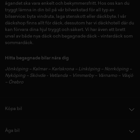
ägandet ska vara enkelt och bekymmersfritt. Hos oss kan du
Nyckelfritt låssystem
tryggt lämna in din bil på vår
bilverkstad
för all typ av
bilservice:
byta vindruta,
laga stenskott
eller
däckbyte
. I vår
Parkeringssensorer fram & bak med manövreringsbroms
däckshop
finns allt för
däck
,
dessutom har vi
däckhotell
d
är du
kan förvara dina
hjul
tryggt och säkert.
Vi har även ett brett
urval av både
nya däck
och
begagnade däck
-
vinterdäck
som
Post-collision breaking
sommardäck.
Radar- & kamerabaserad autobroms med dynamisk
Hitta begagnade bilar nära dig
bromssupport, fotgängar- & cykeldetektering
Jönköping
–
Kalmar
–
Karlskrona
–
Linköping
–
Norrköping
–
Thatcham larm
Nyköping
–
Skövde
-
Vetlanda
–
Vimmerby
–
Värnamo
–
Växjö
–
Örebro
Uppkopplad navigation
LED bakljus
Köpa bil
Nyckellöst startsystem (Keyless)
Matt-svarta skärmkanter och sidotrösklar
Äga bil