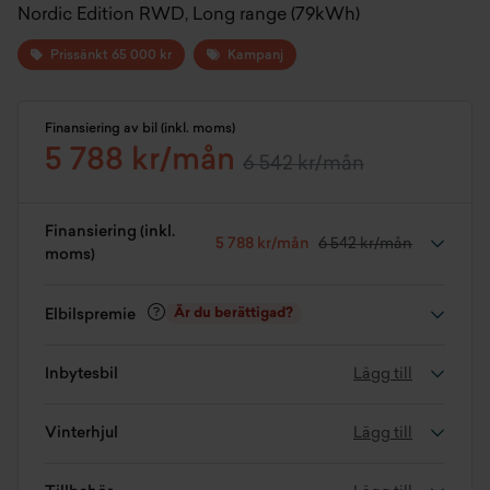
Nordic Edition RWD, Long range (79kWh)
Prissänkt 65 000 kr
Kampanj
Finansiering av bil (inkl. moms)
5 788 kr/mån
6 542 kr/mån
Finansiering (inkl.
5 788 kr/mån
6 542 kr/mån
moms)
Är du berättigad?
Elbilspremie
Inbytesbil
Lägg till
Vinterhjul
Lägg till