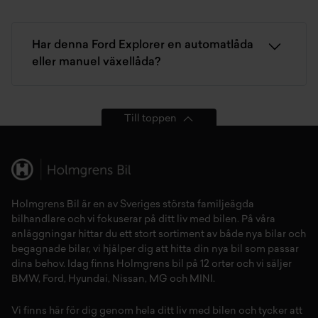
Dörrhandtag med belysning
Evasive steering assist
Har denna Ford Explorer en automatlåda
eller manuel växellåda?
Fem körlägen awd: normal, eco, sport, individual, traction
Fyra körlägen rwd: normal, eco, sport, individual
Till toppen
Insynsskydd bagageutrymme
Intelligent adaptiv farthållare med stop & go
Holmgrens Bil är en av Sveriges största familjeägda
Isofix fästen på yttre platserna i baksätet
bilhandlare och vi fokuserar på ditt liv med bilen. På våra
anläggningar hittar du ett stort sortiment av både
nya bilar
och
Komfortstolar med integrerade nackstöd
begagnade bilar,
vi hjälper dig att hitta din
nya bil
som passar
dina behov. Idag finns Holmgrens bil på 12 orter och vi säljer
Laddlucka på passargerarsidan
BMW
,
Ford
,
Hyundai
,
Nissan
,
MG
och
MINI
.
Ljudsystem med 6 högtalare + soundbar
Vi finns här för dig genom hela ditt liv med bilen och tycker att