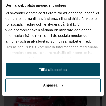
Frånpriser, bilen på bilderna kan vara extrautrustade
Denna webbplats använder cookies
11 kw 3-fasladdare (ombordladdare)
Vi använder enhetsidentifierare för att anpassa innehållet
Säljs på 8 orter
och annonserna till användarna, tillhandahålla funktioner
Aktiv filövervakningssystem med driver alert
för sociala medier och analysera vår trafik. Vi
VÄLJ DIN NÄRMASTE ORT
vidarebefordrar även sådana identifierare och annan
Antenn av typen hajfena
information från din enhet till de sociala medier och
annons- och analysföretag som vi samarbetar med.
Dödavinkeln-övervakning
Dessa kan i sin tur kombinera informationen med annan
information som du har tillhandahållit eller som de har
Elektrisk handbroms
samlat in när du har använt deras tjänster.
Liknande fordon till salu
Enpedalskörning
Tillåt alla cookies
Integrerad bakre spoiler
Anpassa
Intelligent hastighetsövervakning
Mode 3 laddkabel med typ 2 kontakt