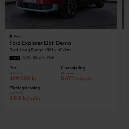
Mörktonade rutor från b-stolpen
Over-the-air uppdateringar
Sidospeglar svartlackerade
Växjö
Skyltscanning
Ford Explorer Elbil Demo
Rwd, Long Range 286 hk 602km
R
Android auto
2025
•
150 mil
•
Elbil
DEMO
Aut avbländbar innerbackspegel
Pris
Finansiering
P
Inkl. moms
Inkl. moms
I
489 000 kr
5 672 kr/mån
Trötthetsvarnare
Företagsleasing
F
5,3-tums helt digital instrumentpanel
Exkl. moms
E
4 515 kr/mån
Cross traffic alert med active breaking och exit warning
Dubbla lastgolv