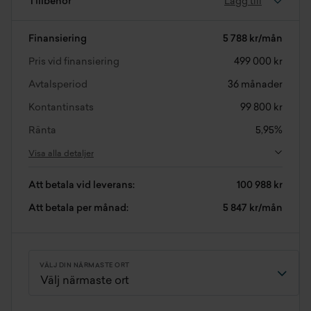
Tillbehör
Lägg till
Finansiering
5 788 kr/mån
Pris vid finansiering
499 000 kr
Avtalsperiod
36 månader
Kontantinsats
99 800 kr
Ränta
5,95%
Visa alla detaljer
Att betala vid leverans:
100 988 kr
Att betala per månad:
5 847 kr/mån
VÄLJ DIN NÄRMASTE ORT