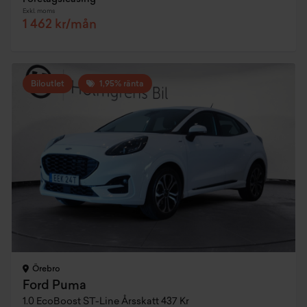
Exkl. moms
1 462 kr/mån
Biloutlet
1,95% ränta
Örebro
Ford Puma
1.0 EcoBoost ST-Line Årsskatt 437 Kr