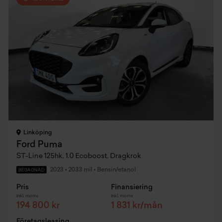
Linköping
Ford Puma
ST-Line 125hk, 1.0 Ecoboost, Dragkrok
2023
•
2033 mil
•
Bensin/etanol
BEGAGNAD
Pris
Finansiering
Inkl. moms
Inkl. moms
194 800 kr
1 831 kr/mån
Företagsleasing