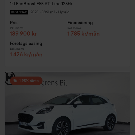
1.0 EcoBoost E85 ST-Line 125hk
2023
•
3861 mil
•
Hybrid
BEGAGNAD
Pris
Finansiering
Inkl. moms
Inkl. moms
189 900 kr
1 785 kr/mån
Företagsleasing
Exkl. moms
1 426 kr/mån
1,95% ränta