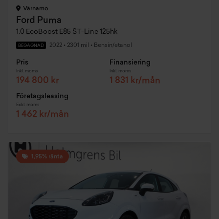
Värnamo
Ford Puma
1.0 EcoBoost E85 ST-Line 125hk
2022
•
2301 mil
•
Bensin/etanol
BEGAGNAD
Pris
Finansiering
Inkl. moms
Inkl. moms
194 800 kr
1 831 kr/mån
Företagsleasing
Exkl. moms
1 462 kr/mån
1,95% ränta