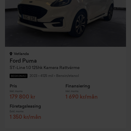
Vetlanda
Ford Puma
ST-Line 1.0 125hk Kamera Rattvärme
2023
•
4125 mil
•
Bensin/etanol
BEGAGNAD
Pris
Finansiering
Inkl. moms
Inkl. moms
179 800 kr
1 690 kr/mån
Företagsleasing
Exkl. moms
1 350 kr/mån