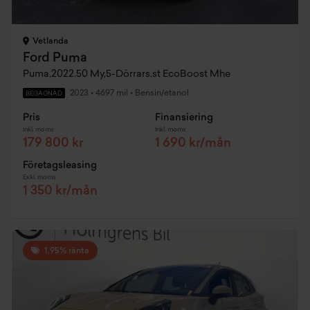
Vetlanda
Ford Puma
Puma,2022.50 My,5-Dörrars,st EcoBoost Mhe
2023
•
4697 mil
•
Bensin/etanol
BEGAGNAD
Pris
Finansiering
Inkl. moms
Inkl. moms
179 800 kr
1 690 kr/mån
Företagsleasing
Exkl. moms
1 350 kr/mån
1,95% ränta