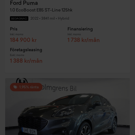
Ford Puma
1.0 EcoBoost E85 ST-Line 125hk
2022
•
3841 mil
•
Hybrid
BEGAGNAD
Pris
Finansiering
Inkl. moms
Inkl. moms
184 900 kr
1 738 kr/mån
Företagsleasing
Exkl. moms
1 388 kr/mån
1,95% ränta