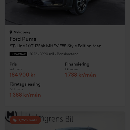
Nyköping
Ford Puma
ST-Line 1.0T 125hk MHEV E85 Style Edition Man
2022
•
3990 mil
•
Bensin/etanol
BEGAGNAD
Pris
Finansiering
Inkl. moms
Inkl. moms
184 900 kr
1 738 kr/mån
Företagsleasing
Exkl. moms
1 388 kr/mån
1,95% ränta