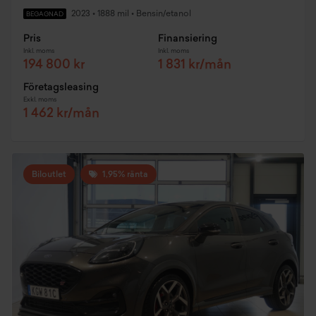
2023
•
1888 mil
•
Bensin/etanol
BEGAGNAD
Pris
Finansiering
Inkl. moms
Inkl. moms
194 800 kr
1 831 kr/mån
Företagsleasing
Exkl. moms
1 462 kr/mån
Biloutlet
1,95% ränta