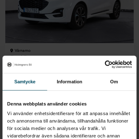
Värnamo
Ford Puma
1.0 EcoBoost E85 ST-Line 125hk
2023
•
3099 mil
•
Bensin/etanol
BEGAGNAD
Samtycke
Information
Om
Pris
Finansiering
Inkl. moms
Inkl. moms
189 900 kr
1 785 kr/mån
Denna webbplats använder cookies
Företagsleasing
Exkl. moms
Vi använder enhetsidentifierare för att anpassa innehållet
1 426 kr/mån
och annonserna till användarna, tillhandahålla funktioner
för sociala medier och analysera vår trafik. Vi
vidarebefordrar även sådana identifierare och annan