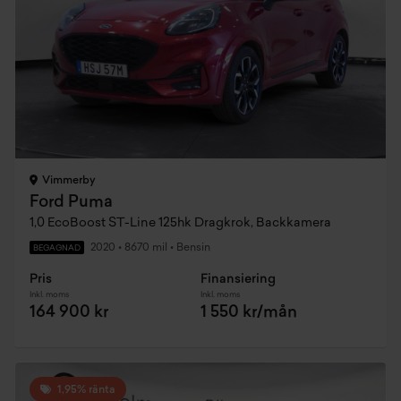
Vimmerby
Ford Puma
1,0 EcoBoost ST-Line 125hk Dragkrok, Backkamera
2020
•
8670 mil
•
Bensin
BEGAGNAD
Pris
Finansiering
Inkl. moms
Inkl. moms
164 900 kr
1 550 kr/mån
1,95% ränta