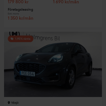
179 800 kr
1 690 kr/mån
Företagsleasing
Exkl. moms
1 350 kr/mån
1,95% ränta
Växjö