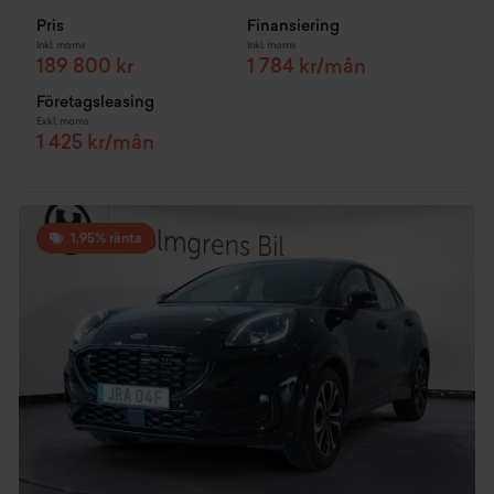
Pris
Finansiering
Inkl. moms
Inkl. moms
189 800 kr
1 784 kr/mån
Företagsleasing
Exkl. moms
1 425 kr/mån
1,95% ränta