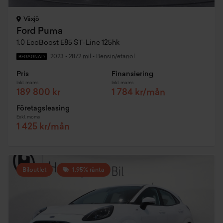
Växjö
Ford Puma
1.0 EcoBoost E85 ST-Line 125hk
2023
•
2872 mil
•
Bensin/etanol
BEGAGNAD
Pris
Finansiering
Inkl. moms
Inkl. moms
189 800 kr
1 784 kr/mån
Företagsleasing
Exkl. moms
1 425 kr/mån
Biloutlet
1,95% ränta