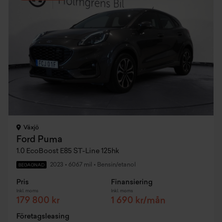
Växjö
Ford Puma
1.0 EcoBoost E85 ST-Line 125hk
2023
•
6067 mil
•
Bensin/etanol
BEGAGNAD
Pris
Finansiering
Inkl. moms
Inkl. moms
179 800 kr
1 690 kr/mån
Företagsleasing