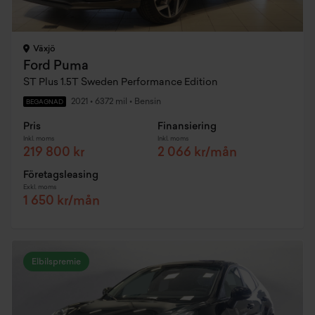
Växjö
Ford Puma
ST Plus 1.5T Sweden Performance Edition
2021
•
6372 mil
•
Bensin
BEGAGNAD
Pris
Finansiering
Inkl. moms
Inkl. moms
219 800 kr
2 066 kr/mån
Företagsleasing
Exkl. moms
1 650 kr/mån
Elbilspremie