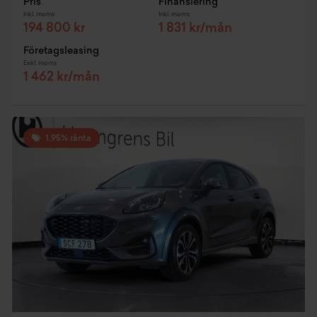
Pris
Finansiering
Inkl. moms
Inkl. moms
194 800 kr
1 831 kr/mån
Företagsleasing
Exkl. moms
1 462 kr/mån
1,95% ränta