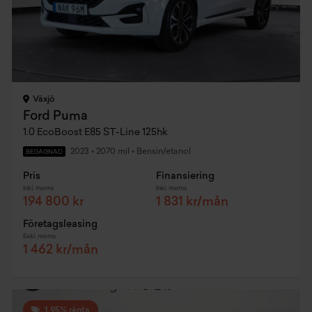
Växjö
Ford Puma
1.0 EcoBoost E85 ST-Line 125hk
2023
•
2070 mil
•
Bensin/etanol
BEGAGNAD
Pris
Finansiering
Inkl. moms
Inkl. moms
194 800 kr
1 831 kr/mån
Företagsleasing
Exkl. moms
1 462 kr/mån
1,95% ränta