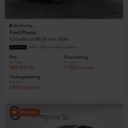
Norrköping
Ford Puma
1.0 EcoBoost E85 St-Line, 125hk
2023
•
2926 mil
•
Bensin/etanol
BEGAGNAD
Pris
Finansiering
Inkl. moms
Inkl. moms
189 900 kr
1 785 kr/mån
Företagsleasing
Exkl. moms
1 426 kr/mån
1,95% ränta