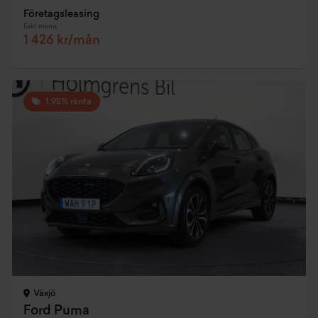
Företagsleasing
Exkl. moms
1 426 kr/mån
1,95% ränta
Växjö
Ford Puma