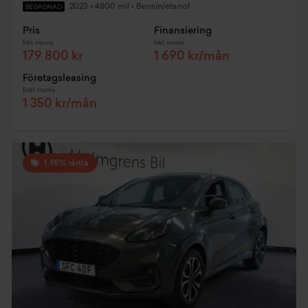
2023
•
4800 mil
•
Bensin/etanol
BEGAGNAD
Pris
Finansiering
Inkl. moms
Inkl. moms
179 800 kr
1 690 kr/mån
Företagsleasing
Exkl. moms
1 350 kr/mån
1,95% ränta