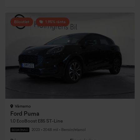
Biloutlet
1,95% ränta
Värnamo
Ford Puma
1.0 EcoBoost E85 ST-Line
2023
•
2048 mil
•
Bensin/etanol
BEGAGNAD