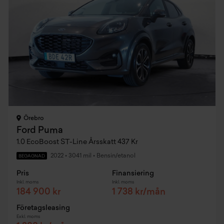
Örebro
Ford Puma
1.0 EcoBoost ST-Line Årsskatt 437 Kr
2022
•
3041 mil
•
Bensin/etanol
BEGAGNAD
Pris
Finansiering
Inkl. moms
Inkl. moms
184 900 kr
1 738 kr/mån
Företagsleasing
Exkl. moms