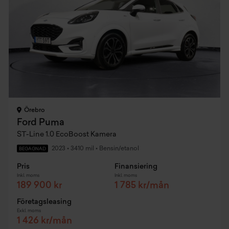
Örebro
Ford Puma
ST-Line 1.0 EcoBoost Kamera
2023
•
3410 mil
•
Bensin/etanol
BEGAGNAD
Pris
Finansiering
Inkl. moms
Inkl. moms
189 900 kr
1 785 kr/mån
Företagsleasing
Exkl. moms
1 426 kr/mån