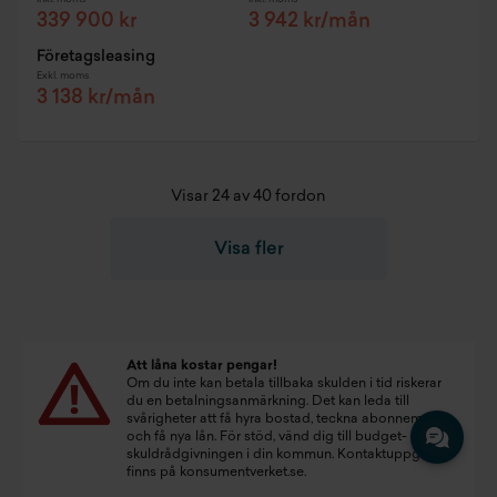
339 900 kr
3 942 kr/mån
Företagsleasing
Exkl. moms
3 138 kr/mån
Visar 24 av 40 fordon
Visa fler
Att låna kostar pengar!
Om du inte kan betala tillbaka skulden i tid riskerar
du en betalningsanmärkning. Det kan leda till
svårigheter att få hyra bostad, teckna abonnemang
och få nya lån. För stöd, vänd dig till budget- och
skuldrådgivningen i din kommun. Kontaktuppgifter
finns på
konsumentverket.se
.