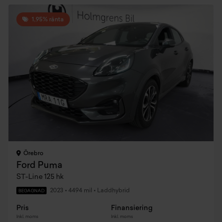
1,95% ränta
Örebro
Ford Puma
ST-Line 125 hk
2023
•
4494 mil
•
Laddhybrid
BEGAGNAD
Pris
Finansiering
Inkl. moms
Inkl. moms