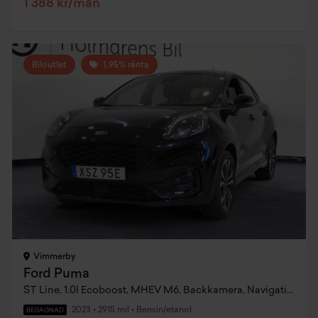
1 388 kr/mån
Biloutlet
1,95% ränta
Vimmerby
Ford Puma
ST Line, 1.0l Ecoboost, MHEV M6, Backkamera, Navigation, CarPlay
2023
•
2915 mil
•
Bensin/etanol
BEGAGNAD