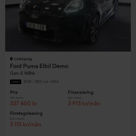
Linköping
Ford Puma Elbil Demo
Gen-E 168hk
2025
•
1250 mil
•
Elbil
DEMO
Pris
Finansiering
Inkl. moms
Inkl. moms
337 400 kr
3 913 kr/mån
Företagsleasing
Exkl. moms
3 115 kr/mån