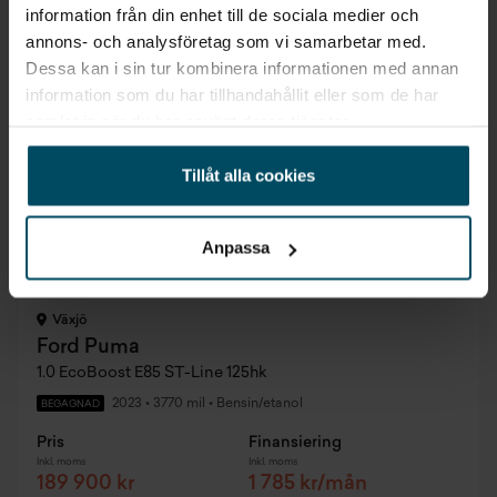
information från din enhet till de sociala medier och
1,95% ränta
annons- och analysföretag som vi samarbetar med.
Dessa kan i sin tur kombinera informationen med annan
information som du har tillhandahållit eller som de har
samlat in när du har använt deras tjänster.
Tillåt alla cookies
Anpassa
Växjö
Ford Puma
1.0 EcoBoost E85 ST-Line 125hk
2023
•
3770 mil
•
Bensin/etanol
BEGAGNAD
Pris
Finansiering
Inkl. moms
Inkl. moms
189 900 kr
1 785 kr/mån