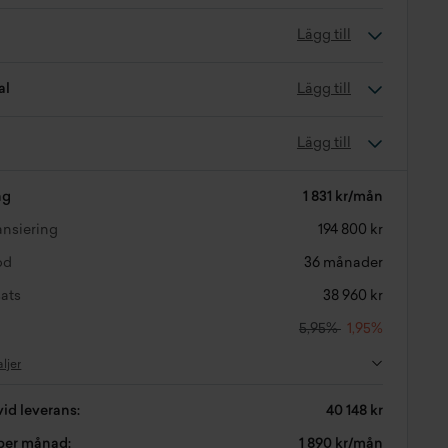
Lägg till
al
Lägg till
Lägg till
ng
1 831 kr/mån
nansiering
194 800 kr
od
36 månader
ats
38 960 kr
5,95%
1,95%
aljer
vid leverans:
40 148 kr
 per månad:
1 890 kr/mån