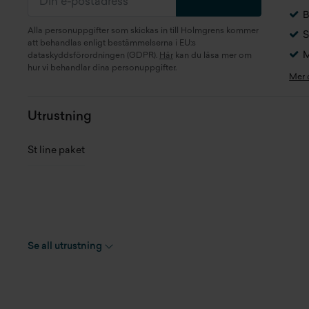
Kaross
SUV
Lä
B
Alla personuppgifter som skickas in till Holmgrens kommer
S
Motor
1.0 EcoBoost B7Jx E85
Br
att behandlas enligt bestämmelserna i EU:s
(92 kW)
M
dataskyddsförordningen (GDPR).
Här
kan du läsa mer om
Hö
hur vi behandlar dina personuppgifter.
Mer
Generation
K2
To
Växellåda
Manuell
Utrustning
Tj
Antal växlar
6
St line paket
La
Drivaxel
Framhjulsdrift
Ma
Drivmedel
Bensin/etanol
Ma
Förbrukning bl.körning
5,4 l/100km
Se all utrustning
(WLTP)
Dr
CO2 WLTP
121 g/km
Dr