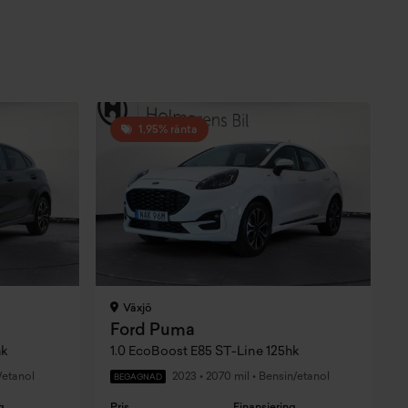
1,95% ränta
Växjö
Ford Puma
hk
1.0 EcoBoost E85 ST-Line 125hk
1
/etanol
2023
•
2070 mil
•
Bensin/etanol
BEGAGNAD
g
Pris
Finansiering
P