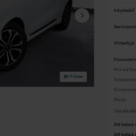
Inbytesbil
Serviceavt
Vinterhjul
Finansieri
Pris vid fi
17 bilder
Avtalsperi
Kontantins
Ränta
Visa alla det
Att betala 
Att betala