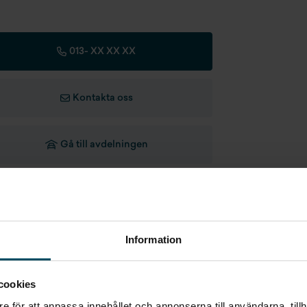
x släpvagnsvikt B-
1735 kg
rkort
013-
XX XX XX
Kontakta oss
Gå till avdelningen
Ge ditt omdöme
Information
cookies
e för att anpassa innehållet och annonserna till användarna, tillh