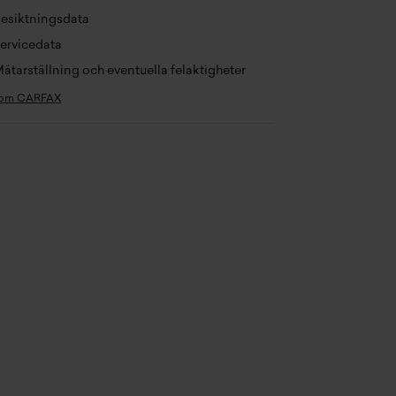
ngd
4186 mm
esiktningsdata
ervicedata
edd
1805 mm
ätarställning och eventuella felaktigheter
jd
1537 mm
 om CARFAX
talvikt
1760 kg
änstevikt
0 kg
stkapacitet
480 kg
x dragvikt
0 kg
x dragvikt obromsat
640 kg
agvikt bromsat 8%
1100 kg
agvikt bromsat 12%
1100 kg