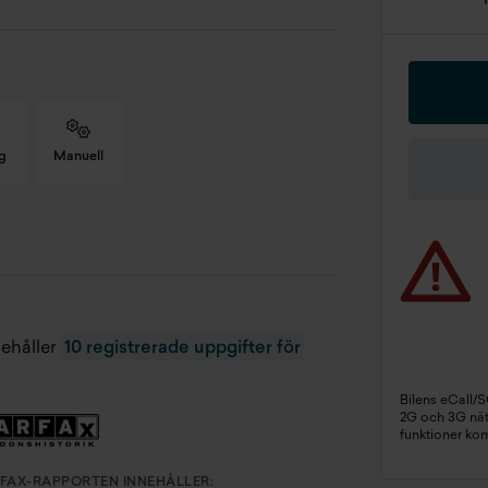
g
Manuell
rg
Frozen White
ädsel
Svart Tyg
oduktionsmånad
202210
nehåller
10 registrerade uppgifter för
gistreringsdatum
2022-12-28
Bilens eCall/
2G och 3G näte
funktioner ko
rdonsskatt
437 kr/år
FAX-RAPPORTEN INNEHÅLLER: