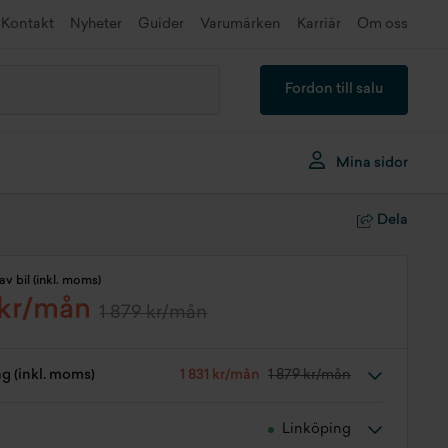
Kontakt
Nyheter
Guider
Varumärken
Karriär
Om oss
Fordon till salu
Mina sidor
Dela
av bil (inkl. moms)
 kr/mån
1 879 kr/mån
ng (inkl. moms)
1 831 kr/mån
1 879 kr/mån
Linköping