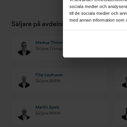
sociala medier och analysera 
till de sociala medier och a
med annan information som du 
Säljare på avdelningen
Markus Thörnholm
Säljare Transportbilar Ford
Filip Leuhusen
Säljare BMW
Martin Spetz
Säljare BMW