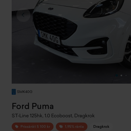
SMK40G
Ford Puma
ST-Line 125hk, 1.0 Ecoboost, Dragkrok
Prissänkt 5 100 kr
1,95% ränta
Dragkrok