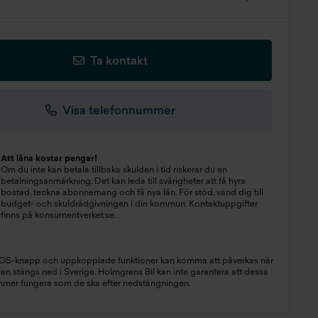
Ta kontakt
Visa telefonnummer
Att låna kostar pengar!
Om du inte kan betala tillbaka skulden i tid riskerar du en
betalningsanmärkning. Det kan leda till svårigheter att få hyra
bostad, teckna abonnemang och få nya lån. För stöd, vänd dig till
budget- och skuldrådgivningen i din kommun. Kontaktuppgifter
finns på
konsumentverket.se
.
SOS-knapp och uppkopplade funktioner kan komma att påverkas när
n stängs ned i Sverige. Holmgrens Bil kan inte garantera att dessa
mmer fungera som de ska efter nedstängningen.