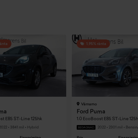
ränta
1,95% ränta
Värnamo
uma
Ford Puma
st E85 ST-Line 125hk
1.0 EcoBoost E85 ST-Line 125
2022
•
3841 mil
•
Hybrid
2022
•
2301 mil
•
Bensin
BEGAGNAD
Finansiering
Pris
Finansierin