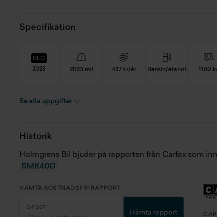
Specifikation
BEG
2023
2033 mil
437 kr/år
Bensin/etanol
1100 k
Se alla uppgifter
Registreringsnummer
SMK40G
Fä
Chassinummer
WF02XXERK2NR18033
Kl
Historik
Skick
Begagnad
Pr
Holmgrens Bil bjuder på rapporten från Carfax som in
SMK40G
Modellår
2023
Re
HÄMTA KOSTNADSFRI RAPPORT
Miltal
2033 mil
Fo
E-POST
Hämta rapport
CAR