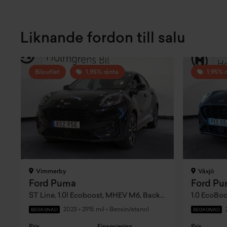
Liknande fordon till salu
Biloutlet
1,95% ränta
1,95% 
Vimmerby
Växjö
Ford Puma
Ford P
ST Line, 1.0l Ecoboost, MHEV M6, Backkamera, Navigation, CarPlay
1.0 EcoBoo
2023
•
2915 mil
•
Bensin/etanol
BEGAGNAD
BEGAGNAD
Pris
Finansiering
Pris