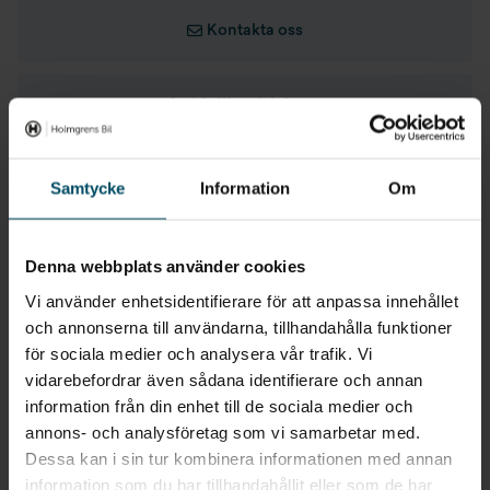
Kontakta oss
Totalvikt
1790 kg
Aluminiumfälgar 16"
Tjänstevikt
0 kg
Filbytesvarnare
Gå till avdelningen
Lastkapacitet
550 kg
Skyltigenkänning
Ge ditt omdöme
Samtycke
Information
Om
Max dragvikt
0 kg
Max dragvikt obromsat
500 kg
Denna webbplats använder cookies
Säljare på avdelningen
Dragvikt bromsat 8%
1000 kg
Vi använder enhetsidentifierare för att anpassa innehållet
och annonserna till användarna, tillhandahålla funktioner
Dragvikt bromsat 12%
1000 kg
för sociala medier och analysera vår trafik. Vi
Bastian Borg
Alexander
vidarebefordrar även sådana identifierare och annan
Säljare
Lindqvist
Max släpvagnsvikt B-körkort
1710 kg
information från din enhet till de sociala medier och
Säljare
annons- och analysföretag som vi samarbetar med.
Total tågvikt
2790 kg
Dessa kan i sin tur kombinera informationen med annan
Kent
Andreas
information som du har tillhandahållit eller som de har