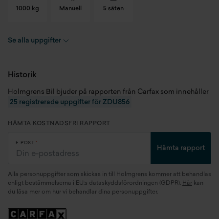
1000 kg
Manuell
5 säten
Se alla uppgifter
Registreringsnummer
ZDU856
Chassinummer
3HGRU1750JM405501
Historik
Holmgrens Bil bjuder på rapporten från Carfax som innehåller
Skick
Begagnad
25 registrerade uppgifter för ZDU856
Modellår
2017
HÄMTA KOSTNADSFRI RAPPORT
Miltal
12000 mil
E-POST
Hämta rapport
Kaross
SUV
Alla personuppgifter som skickas in till Holmgrens kommer att behandlas
Motor
1.5 i-VTEC L15B (96 kW)
enligt bestämmelserna i EU:s dataskyddsförordningen (GDPR).
Här
kan
du läsa mer om hur vi behandlar dina personuppgifter.
Generation
RU