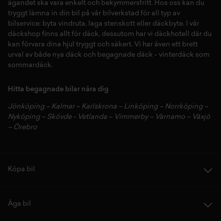
ägandet ska vara enkelt och bekymmersfritt. Hos oss kan du
tryggt lämna in din bil på vår
bilverkstad
för all typ av
bilservice:
byta vindruta,
laga stenskott
eller
däckbyte
. I vår
däckshop
finns allt för
däck
,
dessutom har vi
däckhotell
d
är du
kan förvara dina
hjul
tryggt och säkert.
Vi har även ett brett
urval av både
nya däck
och
begagnade däck
-
vinterdäck
som
sommardäck.
Hitta begagnade bilar nära dig
Jönköping
–
Kalmar
–
Karlskrona
–
Linköping
–
Norrköping
–
Nyköping
–
Skövde
-
Vetlanda
–
Vimmerby
–
Värnamo
–
Växjö
–
Örebro
Köpa bil
Äga bil