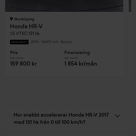
Norrköping
Honda HR-V
1.5 VTEC 131 hk
2
2019
•
16400 mil
•
Bensin
BEGAGNAD
Pris
Finansiering
P
Inkl. moms
Inkl. moms
I
159 800 kr
1 854 kr/mån
Hur snabbt accelererar Honda HR-V 2017
med 131 hk från 0 till 100 km/h?