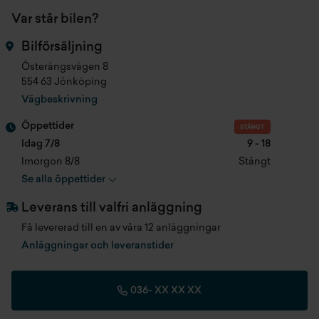
Var står bilen?
Cylindervolym
1496 cc
ISOFIX-fästen bak
Bilförsäljning
Antal säten
5 st
Centrallås
Österängsvägen 8
554 63 Jönköping
Färg
Svart
Avstängningsbar airbag
Vägbeskrivning
Klädsel
Textil
Handbroms (elektronisk)
Öppettider
STÄNGT
Idag 7/8
9 - 18
Produktionsmånad
201710
Elhissar fram & bak
Imorgon 8/8
Stängt
Se alla öppettider
Registreringsdatum
2018-05-31
Abs-bromsar
Leverans till valfri anläggning
Fordonsskatt
778 kr/år
Yttertemperatur
Få levererad till en av våra 12 anläggningar
Anläggningar och leveranstider
Längd
4294 mm
Navigation
Bredd
1772 mm
Mugghållare
036-
XX XX XX
Höjd
1605 mm
Elinfällbara backspeglar