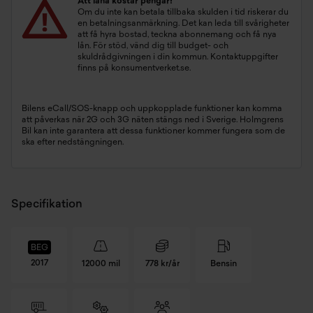
Att låna kostar pengar!
Om du inte kan betala tillbaka skulden i tid riskerar du
en betalningsanmärkning. Det kan leda till svårigheter
att få hyra bostad, teckna abonnemang och få nya
lån. För stöd, vänd dig till budget- och
skuldrådgivningen i din kommun. Kontaktuppgifter
finns på
konsumentverket.se
.
Bilens eCall/SOS-knapp och uppkopplade funktioner kan komma
att påverkas när 2G och 3G näten stängs ned i Sverige. Holmgrens
Bil kan inte garantera att dessa funktioner kommer fungera som de
ska efter nedstängningen.
Specifikation
BEG
2017
12000 mil
778 kr/år
Bensin