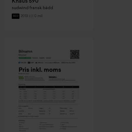
Knaus 590
sudwind fransk bädd
2013 | | | 0 mil
BEG