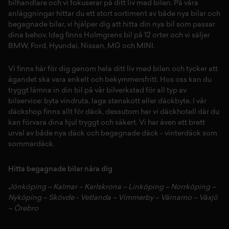
bilhandlare och vi fokuserar på ditt liv med bilen. På våra
anläggningar hittar du ett stort sortiment av både
nya bilar
och
begagnade bilar,
vi hjälper dig att hitta din
nya bil
som passar
dina behov. Idag finns Holmgrens bil på 12 orter och vi säljer
BMW
,
Ford
,
Hyundai
,
Nissan
,
MG
och
MINI
.
Vi finns här för dig genom hela ditt liv med bilen och tycker att
ägandet ska vara enkelt och bekymmersfritt. Hos oss kan du
tryggt lämna in din bil på vår
bilverkstad
för all typ av
bilservice:
byta vindruta,
laga stenskott
eller
däckbyte
. I vår
däckshop
finns allt för
däck
,
dessutom har vi
däckhotell
d
är du
kan förvara dina
hjul
tryggt och säkert.
Vi har även ett brett
urval av både
nya däck
och
begagnade däck
-
vinterdäck
som
sommardäck.
Hitta begagnade bilar nära dig
Jönköping
–
Kalmar
–
Karlskrona
–
Linköping
–
Norrköping
–
Nyköping
–
Skövde
-
Vetlanda
–
Vimmerby
–
Värnamo
–
Växjö
–
Örebro