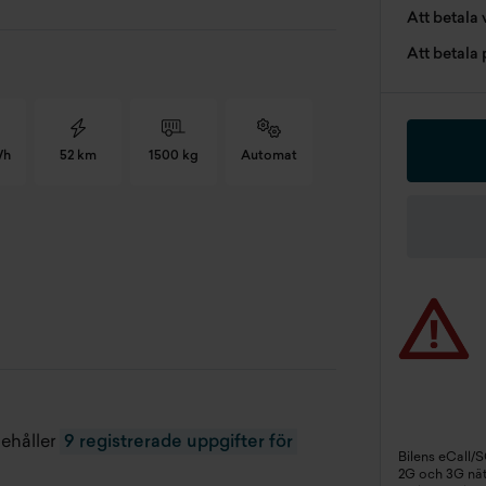
Att betala 
Att betala
Wh
52 km
1500 kg
Automat
2 WLTP
43 g/km
stkrafter
258 hk
c. 0-100 km/h
7 s
nehåller
9 registrerade uppgifter för
Bilens eCall/
2G och 3G näte