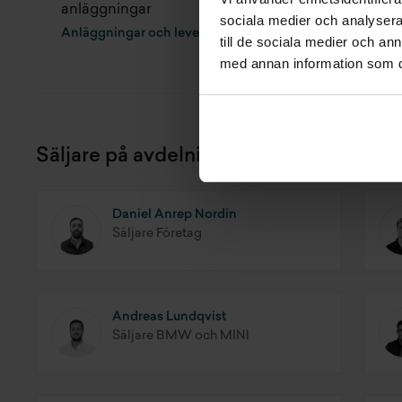
Parkeringssensor fram och bak
anläggningar
sociala medier och analysera 
Anläggningar och leveranstider
till de sociala medier och a
med annan information som du 
Säljare på avdelningen
Daniel Anrep Nordin
Säljare Företag
Andreas Lundqvist
Säljare BMW och MINI