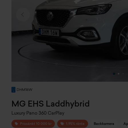
DHM16W
MG EHS Laddhybrid
Luxury Pano 360 CarPlay
Prissänkt 10 000 kr
1,95% ränta
Backkamera
Ap