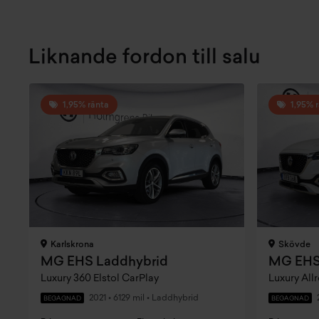
Liknande fordon till salu
1,95% ränta
1,95% 
Karlskrona
Skövde
MG EHS Laddhybrid
MG EHS
Luxury 360 Elstol CarPlay
Luxury All
2021
•
6129 mil
•
Laddhybrid
BEGAGNAD
BEGAGNAD