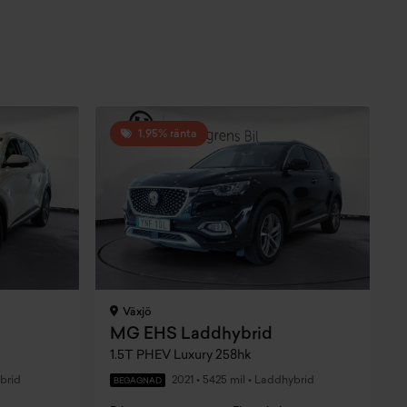
1,95% ränta
Växjö
MG EHS Laddhybrid
1.5T PHEV Luxury 258hk
brid
2021
•
5425 mil
•
Laddhybrid
BEGAGNAD