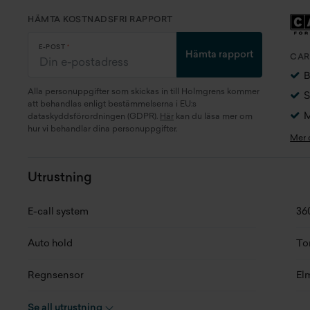
Modellår
2021
Cy
HÄMTA KOSTNADSFRI RAPPORT
Miltal
6056 mil
An
E-POST
Hämta rapport
CAR
Kaross
SUV
Fä
B
Alla personuppgifter som skickas in till Holmgrens kommer
S
Motor
1.5 T-GDI + 16.6 kWh
Pr
att behandlas enligt bestämmelserna i EU:s
15E4E (190 kW)
M
dataskyddsförordningen (GDPR).
Här
kan du läsa mer om
Re
hur vi behandlar dina personuppgifter.
Mer
Generation
1st Generation
Se
Växellåda
Automat
Utrustning
Fo
Antal växlar
10
E-call system
36
Lä
Drivaxel
Framhjulsdrift
Auto hold
To
Br
Drivmedel
Laddhybrid
Regnsensor
El
Hö
Tankvolym
37 l
Adaptive cruise control (acc)
2-
Se all utrustning