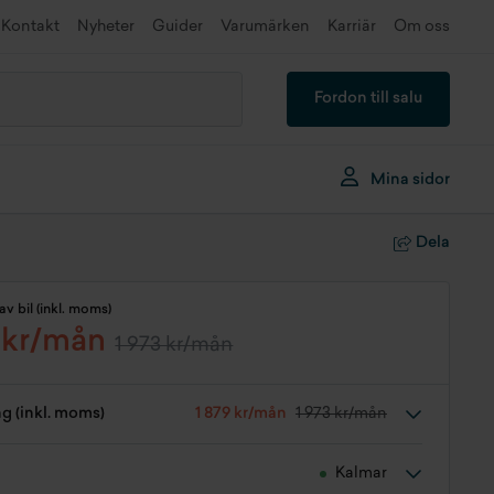
Kontakt
Nyheter
Guider
Varumärken
Karriär
Om oss
Fordon till salu
Mina sidor
Dela
av bil (inkl. moms)
 kr/mån
1 973 kr/mån
ng (inkl. moms)
1 879 kr/mån
1 973 kr/mån
Kalmar