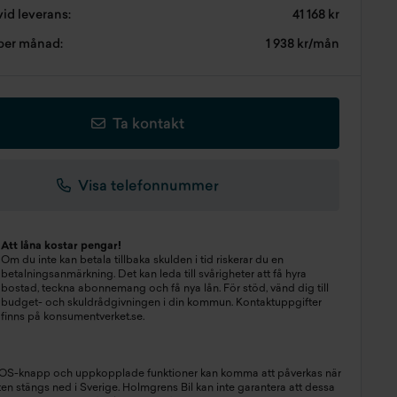
vid leverans:
41 168 kr
 per månad:
1 938 kr/mån
Ta kontakt
Visa telefonnummer
Att låna kostar pengar!
Om du inte kan betala tillbaka skulden i tid riskerar du en
betalningsanmärkning. Det kan leda till svårigheter att få hyra
bostad, teckna abonnemang och få nya lån. För stöd, vänd dig till
budget- och skuldrådgivningen i din kommun. Kontaktuppgifter
finns på
konsumentverket.se
.
SOS-knapp och uppkopplade funktioner kan komma att påverkas när
n stängs ned i Sverige. Holmgrens Bil kan inte garantera att dessa