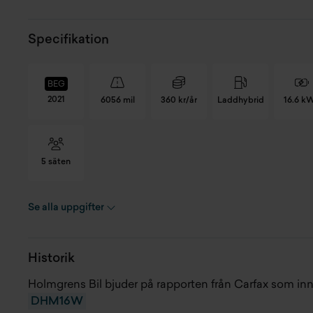
Specifikation
BEG
2021
6056 mil
360 kr/år
Laddhybrid
16.6 k
5 säten
Se alla uppgifter
Registreringsnummer
DHM16W
CO
Chassinummer
LSJA24395NN023301
Hä
Historik
Skick
Begagnad
Ac
Holmgrens Bil bjuder på rapporten från Carfax som in
DHM16W