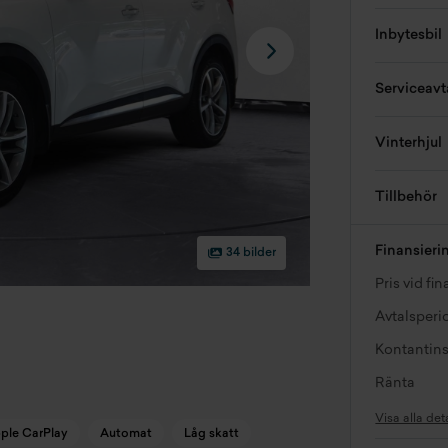
Inbytesbil
Serviceavt
Vinterhjul
Tillbehör
Finansieri
34 bilder
Pris vid fi
Avtalsperi
Kontantins
Ränta
Visa alla det
ple CarPlay
Automat
Låg skatt