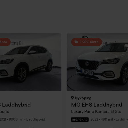
ränta
1,95% ränta
Nyköping
 Laddhybrid
MG EHS Laddhybrid
round
Luxury Pano Kamera El Stol
2021
•
8000 mil
•
Laddhybrid
2022
•
4911 mil
•
Laddhy
BEGAGNAD