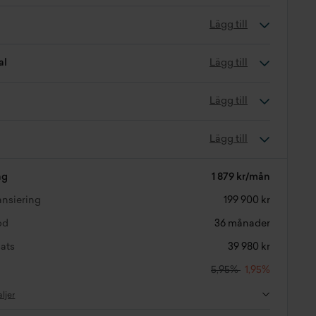
Lägg till
al
Lägg till
Lägg till
Lägg till
ng
1 879 kr/mån
nansiering
199 900 kr
od
36 månader
ats
39 980 kr
5,95%
1,95%
aljer