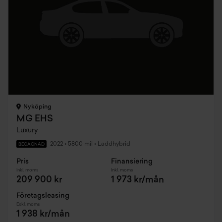
Nyköping
MG EHS
Luxury
2022
•
5800 mil
•
Laddhybrid
BEGAGNAD
Pris
Finansiering
Inkl. moms
Inkl. moms
209 900 kr
1 973 kr/mån
Företagsleasing
Exkl. moms
1 938 kr/mån