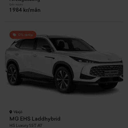
Exkl. moms
1 984 kr/mån
0% ränta
Växjö
MG EHS Laddhybrid
HS Luxury 1.5T AT