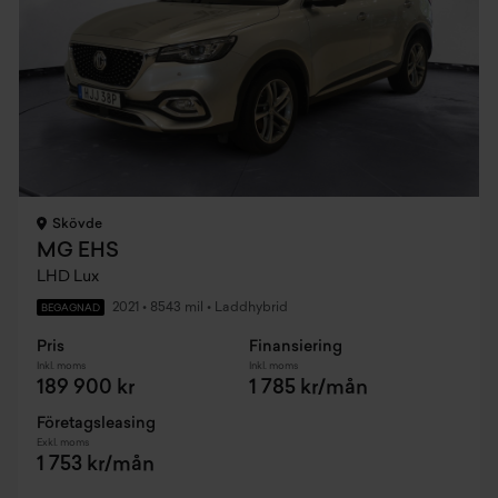
Skövde
MG EHS
LHD Lux
2021
•
8543 mil
•
Laddhybrid
BEGAGNAD
Pris
Finansiering
Inkl. moms
Inkl. moms
189 900 kr
1 785 kr/mån
Företagsleasing
Exkl. moms
1 753 kr/mån