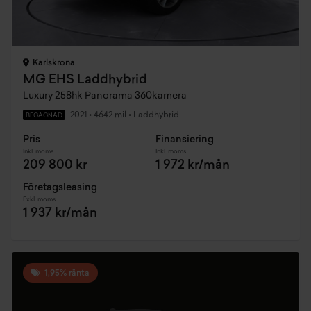
Karlskrona
MG EHS Laddhybrid
Luxury 258hk Panorama 360kamera
2021
•
4642 mil
•
Laddhybrid
BEGAGNAD
Pris
Finansiering
Inkl. moms
Inkl. moms
209 800 kr
1 972 kr/mån
Företagsleasing
Exkl. moms
1 937 kr/mån
1,95% ränta