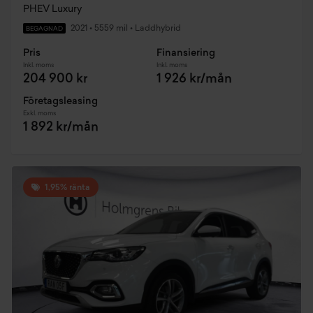
PHEV Luxury
2021
•
5559 mil
•
Laddhybrid
BEGAGNAD
Pris
Finansiering
Inkl. moms
Inkl. moms
204 900 kr
1 926 kr/mån
Företagsleasing
Exkl. moms
1 892 kr/mån
1,95% ränta