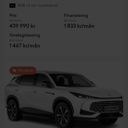
2025
•
0 mil
•
Laddhybrid
NY
Pris
Finansiering
Inkl. moms
Inkl. moms
439 990 kr
1 833 kr/mån
Företagsleasing
Exkl. moms
1 467 kr/mån
0% ränta