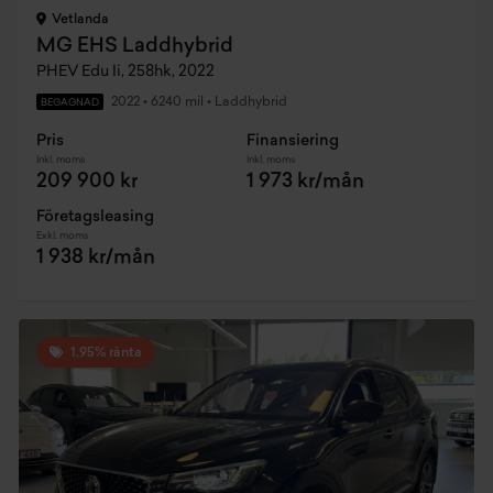
Vetlanda
MG EHS Laddhybrid
PHEV Edu Ii, 258hk, 2022
2022
•
6240 mil
•
Laddhybrid
BEGAGNAD
Pris
Finansiering
Inkl. moms
Inkl. moms
209 900 kr
1 973 kr/mån
Företagsleasing
Exkl. moms
1 938 kr/mån
1,95% ränta