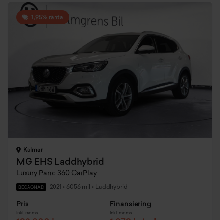
1,95% ränta
Kalmar
MG EHS Laddhybrid
Luxury Pano 360 CarPlay
2021
•
6056 mil
•
Laddhybrid
BEGAGNAD
Pris
Finansiering
Inkl. moms
Inkl. moms