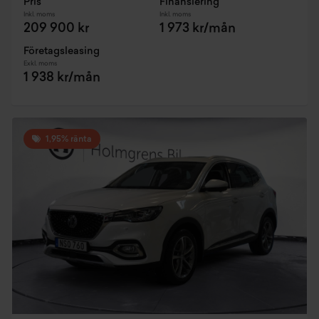
Pris
Finansiering
Inkl. moms
Inkl. moms
209 900 kr
1 973 kr/mån
Företagsleasing
Exkl. moms
1 938 kr/mån
1,95% ränta