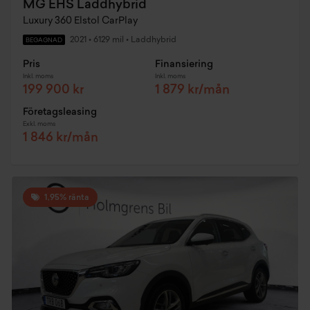
MG EHS Laddhybrid
Luxury 360 Elstol CarPlay
2021
•
6129 mil
•
Laddhybrid
BEGAGNAD
Pris
Finansiering
Inkl. moms
Inkl. moms
199 900 kr
1 879 kr/mån
Företagsleasing
Exkl. moms
1 846 kr/mån
1,95% ränta