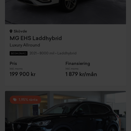
Skövde
MG EHS Laddhybrid
Luxury Allround
2021
•
8000 mil
•
Laddhybrid
BEGAGNAD
Pris
Finansiering
Inkl. moms
Inkl. moms
199 900 kr
1 879 kr/mån
1,95% ränta