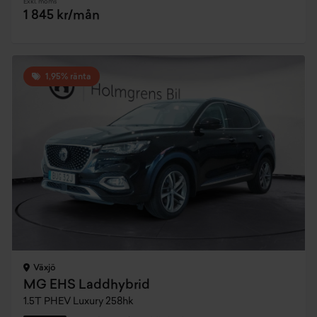
Exkl. moms
1 845 kr/mån
1,95% ränta
Växjö
MG EHS Laddhybrid
1.5T PHEV Luxury 258hk