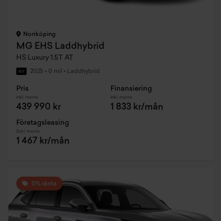
Norrköping
MG EHS Laddhybrid
HS Luxury 1.5T AT
2025
•
0 mil
•
Laddhybrid
NY
Pris
Finansiering
Inkl. moms
Inkl. moms
439 990 kr
1 833 kr/mån
Företagsleasing
Exkl. moms
1 467 kr/mån
0% ränta