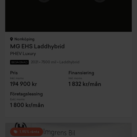
Norrköping
MG EHS Laddhybrid
PHEV Luxury
2021
•
7500 mil
•
Laddhybrid
BEGAGNAD
Pris
Finansiering
Inkl. moms
Inkl. moms
194 900 kr
1 832 kr/mån
Företagsleasing
Exkl. moms
1 800 kr/mån
1,95% ränta