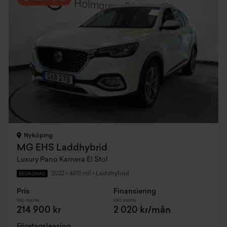
Nyköping
MG EHS Laddhybrid
Luxury Pano Kamera El Stol
2022
•
4911 mil
•
Laddhybrid
BEGAGNAD
Pris
Finansiering
Inkl. moms
Inkl. moms
214 900 kr
2 020 kr/mån
Företagsleasing