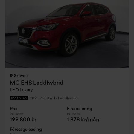
Skövde
MG EHS Laddhybrid
LHD Luxury
2021
•
6700 mil
•
Laddhybrid
BEGAGNAD
Pris
Finansiering
Inkl. moms
Inkl. moms
199 800 kr
1 878 kr/mån
Företagsleasing