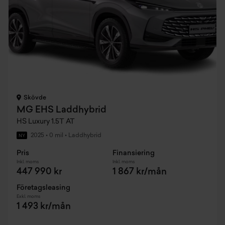
Skövde
MG EHS Laddhybrid
HS Luxury 1.5T AT
2025
•
0 mil
•
Laddhybrid
NY
Pris
Finansiering
Inkl. moms
Inkl. moms
447 990 kr
1 867 kr/mån
Företagsleasing
Exkl. moms
1 493 kr/mån