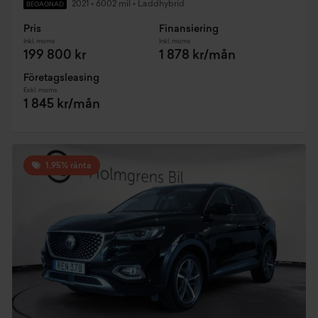
2021
•
6002 mil
•
Laddhybrid
BEGAGNAD
Pris
Finansiering
Inkl. moms
Inkl. moms
199 800 kr
1 878 kr/mån
Företagsleasing
Exkl. moms
1 845 kr/mån
1,95% ränta