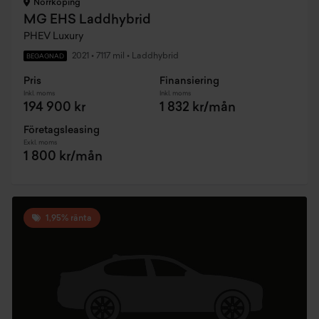
Norrköping
MG EHS Laddhybrid
PHEV Luxury
2021
•
7117 mil
•
Laddhybrid
BEGAGNAD
Pris
Finansiering
Inkl. moms
Inkl. moms
194 900 kr
1 832 kr/mån
Företagsleasing
Exkl. moms
1 800 kr/mån
1,95% ränta