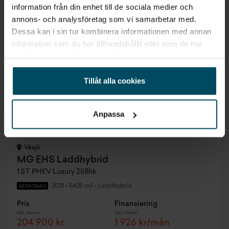
information från din enhet till de sociala medier och
1,95% ränta
annons- och analysföretag som vi samarbetar med.
Dessa kan i sin tur kombinera informationen med annan
information som du har tillhandahållit eller som de har
samlat in när du har använt deras tjänster.
Tillåt alla cookies
Anpassa
Växjö
MG EHS Laddhybrid
1.5T PHEV Luxury 258hk
2021
•
5425 mil
•
Laddhybrid
BEGAGNAD
Pris
Finansiering
Inkl. moms
Inkl. moms
204 900 kr
1 926 kr/mån