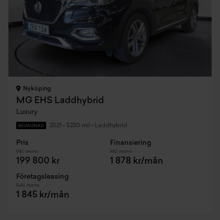
Nyköping
MG EHS Laddhybrid
Luxury
2021
•
5230 mil
•
Laddhybrid
BEGAGNAD
Pris
Finansiering
Inkl. moms
Inkl. moms
199 800 kr
1 878 kr/mån
Företagsleasing
Exkl. moms
1 845 kr/mån