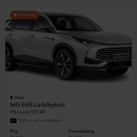
0% ränta
Växjö
MG EHS Laddhybrid
HS Luxury 1.5T AT
2025
•
0 mil
•
Laddhybrid
NY
Pris
Finansiering
Inkl. moms
Inkl. moms