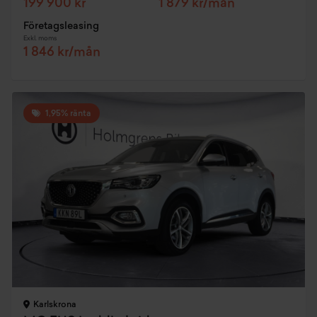
199 900 kr
1 879 kr/mån
Företagsleasing
Exkl. moms
1 846 kr/mån
1,95% ränta
Karlskrona