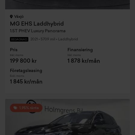
Växjö
MG EHS Laddhybrid
1.5T PHEV Luxury Panorama
2021
•
5709 mil
•
Laddhybrid
BEGAGNAD
Pris
Finansiering
Inkl. moms
Inkl. moms
199 800 kr
1 878 kr/mån
Företagsleasing
Exkl. moms
1 845 kr/mån
1,95% ränta