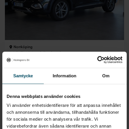
Norrköping
MG EHS Laddhybrid
PHEV Luxury
2022
•
8013 mil
•
Laddhybrid
BEGAGNAD
Samtycke
Information
Om
Pris
Finansiering
Inkl. moms
Inkl. moms
199 900 kr
1 879 kr/mån
Denna webbplats använder cookies
Företagsleasing
Exkl. moms
Vi använder enhetsidentifierare för att anpassa innehållet
1 846 kr/mån
och annonserna till användarna, tillhandahålla funktioner
för sociala medier och analysera vår trafik. Vi
vidarebefordrar även sådana identifierare och annan