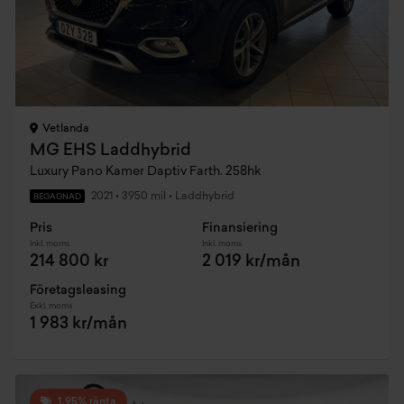
Vetlanda
MG EHS Laddhybrid
Luxury Pano Kamer Daptiv Farth. 258hk
2021
•
3950 mil
•
Laddhybrid
BEGAGNAD
Pris
Finansiering
Inkl. moms
Inkl. moms
214 800 kr
2 019 kr/mån
Företagsleasing
Exkl. moms
1 983 kr/mån
1,95% ränta