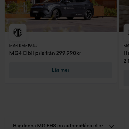
MG4 KAMPANJ
MG
MG4 Elbil pris från 299.990kr
He
2.
Läs mer
Har denna MG EHS en automatlåda eller