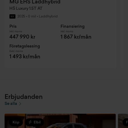
MG EHS Laddhybrid
HS Luxury 1.5T AT
H
2025
•
0 mil
•
Laddhybrid
NY
Pris
Finansiering
P
Inkl. moms
Inkl. moms
I
447 990 kr
1 867 kr/mån
Företagsleasing
F
Exkl. moms
E
1 493 kr/mån
Erbjudanden
Se alla
Köp
Elbil
F