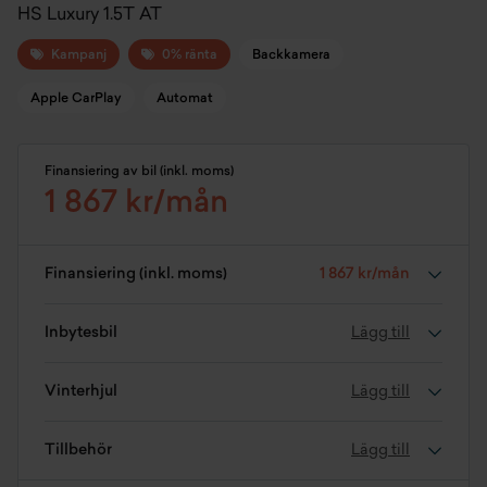
HS Luxury 1.5T AT
Kampanj
0% ränta
Backkamera
Apple CarPlay
Automat
Finansiering av bil (inkl. moms)
1 867 kr/mån
Finansiering (inkl. moms)
1 867 kr/mån
Inbytesbil
Lägg till
Vinterhjul
Lägg till
Tillbehör
Lägg till