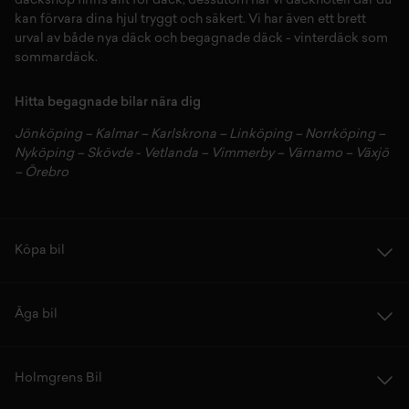
däckshop
finns allt för
däck
,
dessutom har vi
däckhotell
d
är du
kan förvara dina
hjul
tryggt och säkert.
Vi har även ett brett
urval av både
nya däck
och
begagnade däck
-
vinterdäck
som
sommardäck.
Hitta begagnade bilar nära dig
Jönköping
–
Kalmar
–
Karlskrona
–
Linköping
–
Norrköping
–
Nyköping
–
Skövde
-
Vetlanda
–
Vimmerby
–
Värnamo
–
Växjö
–
Örebro
Köpa bil
Äga bil
Holmgrens Bil