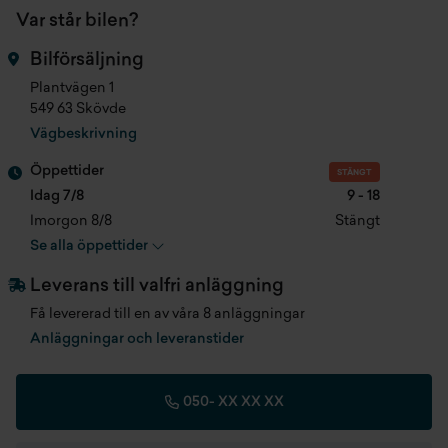
Längd
0 mm
Var står bilen?
Multifunktionsratt
Bredd
0 mm
Bilförsäljning
(utvändig backspegel) automatisk infällning
Plantvägen 1
Höjd
0 mm
549 63 Skövde
(utvändig backspegel) elmanövrerad inställning
Vägbeskrivning
Tjänstevikt
0 kg
360 kamera
Öppettider
STÄNGT
Max dragvikt
0 kg
Idag 7/8
9 - 18
60:40 fällbara säten bak
Imorgon 8/8
Stängt
Max släpvagnsvikt B-körkort
0 kg
Se alla öppettider
Backstartassistans
Leverans till valfri anläggning
Bagagerumslampa
Få levererad till en av våra 8 anläggningar
Anläggningar och leveranstider
Bakrutetorkare
Blind spot detection system (bsd)
050-
XX XX XX
Bluetooth