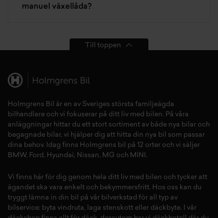
manuel växellåda?
Till toppen
Holmgrens Bil är en av Sveriges största familjeägda
bilhandlare och vi fokuserar på ditt liv med bilen. På våra
anläggningar hittar du ett stort sortiment av både
nya bilar
och
begagnade bilar,
vi hjälper dig att hitta din
nya bil
som passar
dina behov. Idag finns Holmgrens bil på 12 orter och vi säljer
BMW
,
Ford
,
Hyundai
,
Nissan
,
MG
och
MINI
.
Vi finns här för dig genom hela ditt liv med bilen och tycker att
ägandet ska vara enkelt och bekymmersfritt. Hos oss kan du
tryggt lämna in din bil på vår
bilverkstad
för all typ av
bilservice:
byta vindruta,
laga stenskott
eller
däckbyte
. I vår