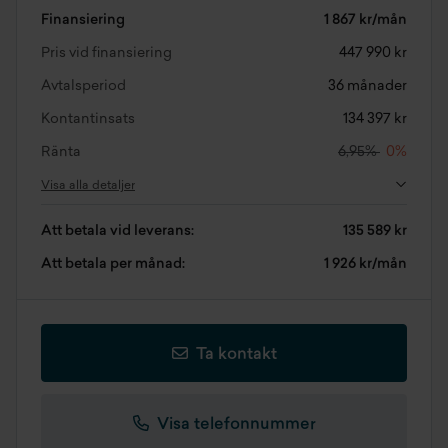
Finansiering
1 867 kr/mån
Pris vid finansiering
447 990 kr
Avtalsperiod
36 månader
Kontantinsats
134 397 kr
Ränta
6,95%
0%
Visa alla detaljer
Att betala vid leverans:
135 589 kr
Att betala per månad:
1 926 kr/mån
Ta kontakt
Visa telefonnummer