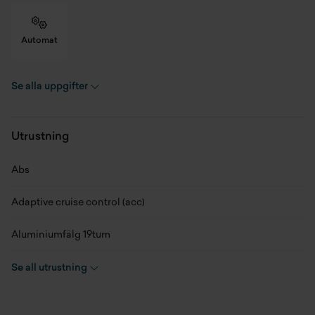
Automat
Se alla uppgifter
Skick
Ny
Modellår
2025
Utrustning
Miltal
0 mil
Abs
Kaross
SUV
Adaptive cruise control (acc)
Växellåda
Automat
Aluminiumfälg 19tum
Drivmedel
Laddhybrid
Android auto
Se all utrustning
Färg
Hampstead Grey
Auto hold