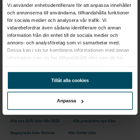
Luftkonditionering
Vi använder enhetsidentifierare för att anpassa innehållet
och annonserna till användarna, tillhandahålla funktioner
Parkeringssensor fram och bak
för sociala medier och analysera vår trafik. Vi
vidarebefordrar även sådana identifierare och annan
Regnsensor
Sök liknande fordon
information från din enhet till de sociala medier och
annons- och analysföretag som vi samarbetar med.
Solskydd med spegel och lampa
Dessa kan i sin tur kombinera informationen med annan
Alla MG EHS
Alla MG från 2025
information som du har tillhandahållit eller som de har
Startspärr
Alla MG med Laddhybrid
Alla MG SUV
samlat in när du har använt deras tjänster.
Tonade rutor bak
Alla MG EHS från 2025
Alla MG EHS med Laddhybrid
Tillåt alla cookies
Alla MG EHS SUV
Alla begagnade bilar
Tpms
Alla Laddhybrid bilar från 2025
Anpassa
Traffic jam assistance (tja)
Alla SUV bilar med Laddhybrid
USB-A
Alla nya SUV bilar från 2025
Alla prissänkta nya bilar
Begagnade bilar Skövde
Alla Outlet bilar