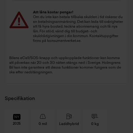
Att låna kostar pengar!
Om du inte kan betala tillbaka skulden i tid riskerar du
en betalningsanmärkning. Det kan leda till svårigheter
att få hyra bostad, teckna abonnemang och få nya
lån. För stöd, vänd dig till budget- och
skuldrådgivningen i din kommun. Kontaktuppgifter
finns på
konsumentverket.se
.
Bilens eCall/SOS-knapp och uppkopplade funktioner kan komma
att påverkas när 2G och 3G näten stängs ned i Sverige. Holmgrens
Bil kan inte garantera att dessa funktioner kommer fungera som de
ska efter nedstängningen.
Specifikation
NY
2025
0 mil
Laddhybrid
0 kg