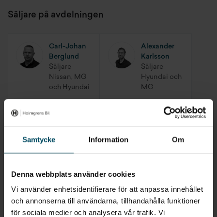
Säljare på avdelningen
Lane departure warning
Lane keep assist
Carl-Johan
Alexander
Berglund
Karlsson
Larm
Säljare
Säljare
Nissan, MG
Hyundai och
LED strålkastare
och Hyundai
MG
Mg ismart connectivity system
Anto
Fredric
Panoramasoltak (fast)
Lapjinian
Gisslén
Säljare
Säljare
Samtycke
Information
Om
BMW
BMW
Passagerarstol fram med 4-vägs justering
Rails
Denna webbplats använder cookies
Petri
Marjan
Vi använder enhetsidentifierare för att anpassa innehållet
Kariniemi
Belina
Regnsensor
Säljare
Säljare
och annonserna till användarna, tillhandahålla funktioner
BMW
för sociala medier och analysera vår trafik. Vi
Spoiler