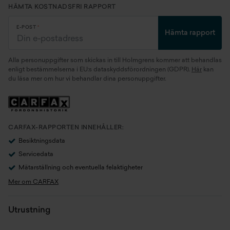
HÄMTA KOSTNADSFRI RAPPORT
Miltal
900 mil
E-POST
Hämta rapport
Kaross
SUV
Alla personuppgifter som skickas in till Holmgrens kommer att behandlas
Motor
77 kWh AWD (266 kW)
enligt bestämmelserna i EU:s dataskyddsförordningen (GDPR).
Här
kan
du läsa mer om hur vi behandlar dina personuppgifter.
Generation
1st Generation
Växellåda
Automat
CARFAX-RAPPORTEN INNEHÅLLER:
Drivaxel
Fyrhjulsdrift
Besiktningsdata
Servicedata
Drivmedel
Elbil
Mätarställning och eventuella felaktigheter
Mer om CARFAX
Elförbrukning (WLTP)
18,1 kWh/100km
Utrustning
Räckvidd El (WLTP)
485 km