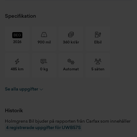
Specifikation
BEG
2026
900 mil
360 kr/år
Elbil
485 km
0 kg
Automat
5 säten
Se alla uppgifter
Registreringsnummer
UWB57S
Chassinummer
LSJWX4090TN017169
Historik
Holmgrens Bil bjuder på rapporten från Carfax som innehåller
Skick
Begagnad
4 registrerade uppgifter för UWB57S
Modellår
2026