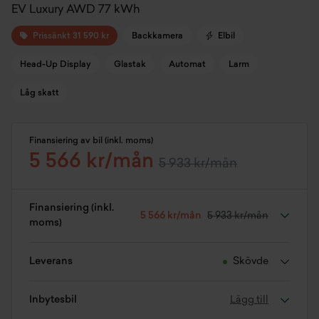
EV Luxury AWD 77 kWh
Prissänkt 31 590 kr
Backkamera
Elbil
Head-Up Display
Glastak
Automat
Larm
Låg skatt
Finansiering av bil (inkl. moms)
5 566 kr/mån
5 933 kr/mån
Finansiering (inkl.
5 566 kr/mån
5 933 kr/mån
moms)
Leverans
Skövde
Inbytesbil
Lägg till