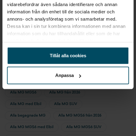
vidarebefordrar även sådana identifierare och annan
information från din enhet till de sociala medier och
Startspärr
Evelina
annons- och analysföretag som vi samarbetar med.
Jansson
Dessa kan i sin tur kombinera informationen med annan
Plith
Säten med tygklädsel samt konstläder
information som du har tillhandahållit eller som de har
Säljare
samlat in när du har använt deras tjänster.
Tonade rutor bak
Tillåt alla cookies
Tpms
Traffic jam assist
Anpassa
Sök liknande fordon
Trådlös telefonladdning
Alla MG MGS6
Alla MG från 2026
Uppvärmd ratt
Alla MG med Elbil
Alla MG SUV
Uppvärmda säten fram
Alla begagnade MG
Alla MG MGS6 från 2026
Uppvärmda yttersäten bak
Alla MG MGS6 med Elbil
Alla MG MGS6 SUV