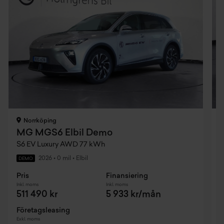
Norrköping
MG MGS6 Elbil Demo
S6 EV Luxury AWD 77 kWh
2026
•
0 mil
•
Elbil
DEMO
Pris
Finansiering
P
Inkl. moms
Inkl. moms
I
511 490 kr
5 933 kr/mån
Företagsleasing
F
Exkl. moms
E