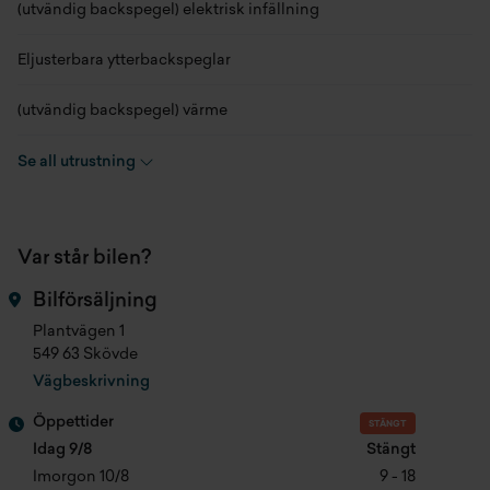
Hästkrafter
362 hk
(utvändig backspegel) elektrisk infällning
Antal säten
5 st
Eljusterbara ytterbackspeglar
Färg
Camden Grey
(utvändig backspegel) värme
Produktionsmånad
202510
11-högtalare
Se all utrustning
Registreringsdatum
2026-04-30
20tum gulfstream style lättmetallfälgar med aero hjulkåpa
Var står bilen?
Fordonsskatt
360 kr/år
360 kamera
Bilförsäljning
Längd
4708 mm
40:60 fällbara baksäten
Plantvägen 1
549 63 Skövde
Bredd
1912 mm
Active emergency braking
Vägbeskrivning
Höjd
1672 mm
Adaptive cruise control
Öppettider
STÄNGT
Idag 9/8
Stängt
Totalvikt
2465 kg
Backstartassistans
Imorgon 10/8
9 - 18