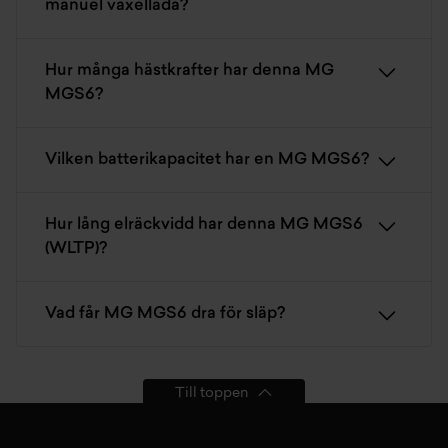
manuel växellåda?
Hur många hästkrafter har denna MG
MGS6?
Vilken batterikapacitet har en MG MGS6?
Hur lång elräckvidd har denna MG MGS6
(WLTP)?
Vad får MG MGS6 dra för släp?
Till toppen