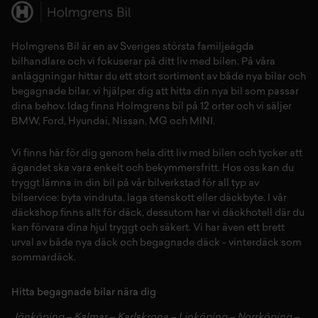
Holmgrens Bil är en av Sveriges största familjeägda
bilhandlare och vi fokuserar på ditt liv med bilen. På våra
anläggningar hittar du ett stort sortiment av både
nya bilar
och
begagnade bilar,
vi hjälper dig att hitta din
nya bil
som passar
dina behov. Idag finns Holmgrens bil på 12 orter och vi säljer
BMW
,
Ford
,
Hyundai
,
Nissan
,
MG
och
MINI
.
Vi finns här för dig genom hela ditt liv med bilen och tycker att
ägandet ska vara enkelt och bekymmersfritt. Hos oss kan du
tryggt lämna in din bil på vår
bilverkstad
för all typ av
bilservice:
byta vindruta,
laga stenskott
eller
däckbyte
. I vår
däckshop
finns allt för
däck
,
dessutom har vi
däckhotell
d
är du
kan förvara dina
hjul
tryggt och säkert.
Vi har även ett brett
urval av både
nya däck
och
begagnade däck
-
vinterdäck
som
sommardäck.
Hitta begagnade bilar nära dig
Jönköping
–
Kalmar
–
Karlskrona
–
Linköping
–
Norrköping
–