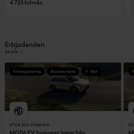
4 723 kr/mån
Erbjudanden
Se alla
Företagsleasing
Business lease
Elbil
P
STOR SUV FRÅN MG
ST
MGS6 EV business lease från
MG