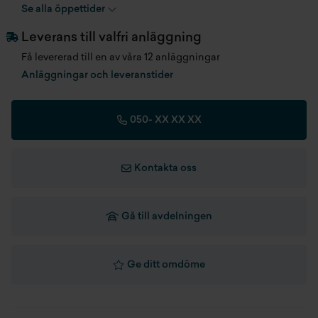
Se alla öppettider
Tjänstevikt
0 kg
Blind spot detection
Leverans till valfri anläggning
Max dragvikt
0 kg
Bluetooth
Få levererad till en av våra 12 anläggningar
Anläggningar och leveranstider
Max dragvikt obromsat
750 kg
Eba
Max släpvagnsvikt B-körkort
1035 kg
Eldriven justering av förarstol
050-
XX XX XX
Esp
Kontakta oss
Förarstol med 6-vägs justering
Head-up display
Gå till avdelningen
Intelligent high beam assist
Ge ditt omdöme
Intelligent speed limit assist with traffic sign recognition
Klimatreglering