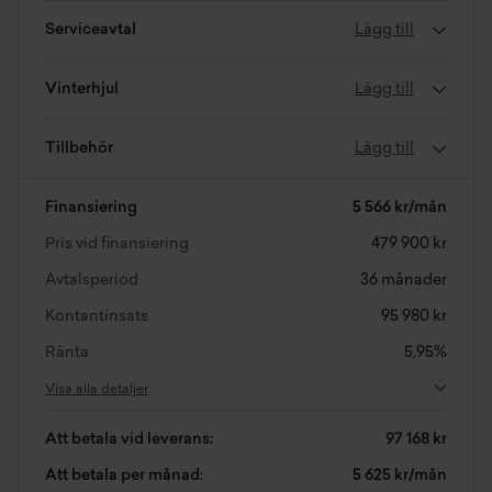
Serviceavtal
Lägg till
Vinterhjul
Lägg till
Tillbehör
Lägg till
Finansiering
5 566 kr/mån
Pris vid finansiering
479 900 kr
Avtalsperiod
36 månader
Kontantinsats
95 980 kr
Ränta
5,95%
Visa alla detaljer
Att betala vid leverans:
97 168 kr
Att betala per månad:
5 625 kr/mån