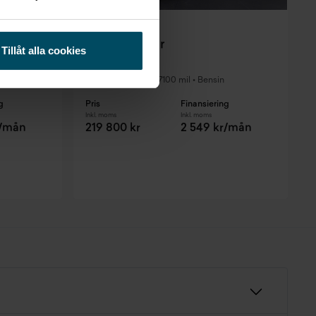
Kalmar
MINI Cooper
Tillåt alla cookies
 PDC
Convertible D
E
n
2019
•
7100 mil
•
Bensin
BEGAGNAD
g
Pris
Finansiering
P
Inkl. moms
Inkl. moms
I
r/mån
219 800 kr
2 549 kr/mån
F
E