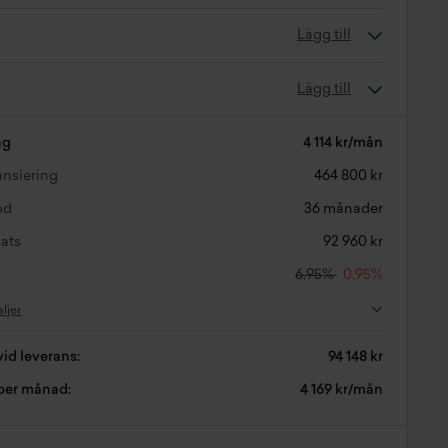
Lägg till
Lägg till
ng
4 114 kr/mån
nansiering
464 800 kr
od
36 månader
ats
92 960 kr
6,95%
0,95%
aljer
vid leverans:
94 148 kr
 per månad:
4 169 kr/mån