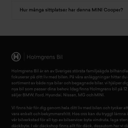
Hur många sittplatser har denna MINI Cooper?
Holmgrens Bil är en av Sveriges största familjeägda bilhandla
fokuserar på ditt liv med bilen. På våra anläggningar hittar du e
sortiment av både
nya bilar
och
begagnade bilar,
vi hjälper dig
nya bil
som passar dina behov. Idag finns Holmgrens bil på 12 
säljer
BMW
,
Ford
,
Hyundai
,
Nissan
,
MG
och
MINI
.
Vi finns här för dig genom hela ditt liv med bilen och tycker a
vara enkelt och bekymmersfritt. Hos oss kan du tryggt lämna i
vår
bilverkstad
för all typ av
bilservice:
byta vindruta,
laga sten
däckbyte
. I vår
däckshop
finns allt för
däck
,
dessutom har vi
d