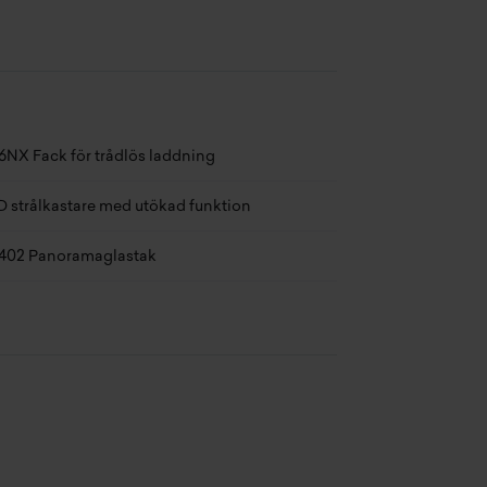
leservices
c. 0-100 km/h
7 s
kerhetsinformation
tal säten
4 st
gelsk språkversion
rdonsskatt
360 kr/år
6NX Fack för trådlös laddning
B radio
ngd
3876 mm
D strålkastare med utökad funktion
abbladdningskabel Professional (Mode 3) för
edd
1744 mm
blik laddning
402 Panoramaglastak
jd
1432 mm
4AA Innertak Anthracite
talvikt
1990 kg
W sportstolar
stkapacitet
450 kg
ket M
m kombinerar unik design med smart
ponsiv körning, med enkel laddning
7L3 Paul Smith Edition
 är ute igen. Driving Assistant och