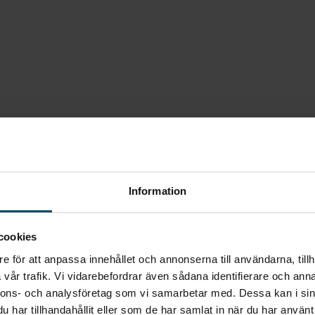
 medan säkerhetssystem som Active Guard
3A4 Roof in Nottingham Green
orten året runt. Head-Up Display visar
9TD Specific additional contents for Paul
ing håller mobilen redo. Med exklusiva Paul
ith Edition
en bil som sticker ut – varje dag.
nformation om leveranstider med mera.
önskemål.
Information
cookies
e för att anpassa innehållet och annonserna till användarna, tillh
vår trafik. Vi vidarebefordrar även sådana identifierare och anna
nnons- och analysföretag som vi samarbetar med. Dessa kan i sin
har tillhandahållit eller som de har samlat in när du har använt 