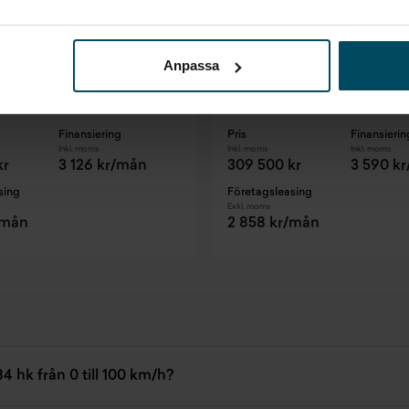
Växjö
ooper
MINI Cooper
Anpassa
5dr Experience Navi Keyless Kamera LED Sportstolar Connected
Cabrio Essential Keyless LED
2023
•
3540 mil
•
Bensin
2024
•
3629 mil
•
Bensi
BEGAGNAD
Finansiering
Pris
Finansierin
Inkl. moms
Inkl. moms
Inkl. moms
kr
3 126 kr/mån
309 500 kr
3 590 k
sing
Företagsleasing
Exkl. moms
/mån
2 858 kr/mån
 hk från 0 till 100 km/h?