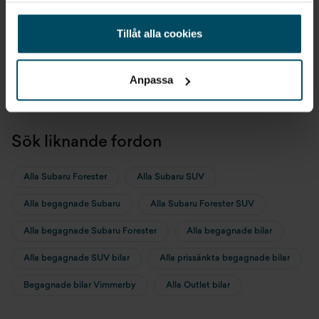
Daniel
Thomas
Johansson
Carlsson
Tillåt alla cookies
Säljare
Säljare
Anpassa
Sök liknande fordon
Alla Subaru Forester
Alla Subaru SUV
Alla begagnade Subaru
Alla Subaru Forester SUV
Alla begagnade Subaru Forester
Alla begagnade bilar
Alla begagnade SUV bilar
Alla prissänkta begagnade bilar
Begagnade bilar Vimmerby
Alla Outlet bilar