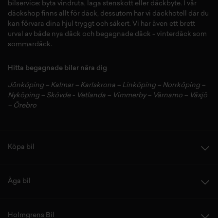
bilservice:
byta vindruta,
laga stenskott
eller
däckbyte
. I vår
däckshop
finns allt för
däck
,
dessutom har vi
däckhotell
d
är du
kan förvara dina
hjul
tryggt och säkert.
Vi har även ett brett
urval av både
nya däck
och
begagnade däck
-
vinterdäck
som
sommardäck.
Hitta begagnade bilar nära dig
Jönköping
–
Kalmar
–
Karlskrona
–
Linköping
–
Norrköping
–
Nyköping
–
Skövde
-
Vetlanda
–
Vimmerby
–
Värnamo
–
Växjö
–
Örebro
Köpa bil
Äga bil
Holmgrens Bil