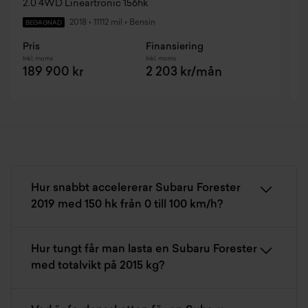
2.0 4WD Lineartronic 156hk
1
2018
•
11112 mil
•
Bensin
BEGAGNAD
Pris
Finansiering
P
Inkl. moms
Inkl. moms
I
189 900 kr
2 203 kr/mån
Hur snabbt accelererar Subaru Forester
2019 med 150 hk från 0 till 100 km/h?
Hur tungt får man lasta en Subaru Forester
med totalvikt på 2015 kg?