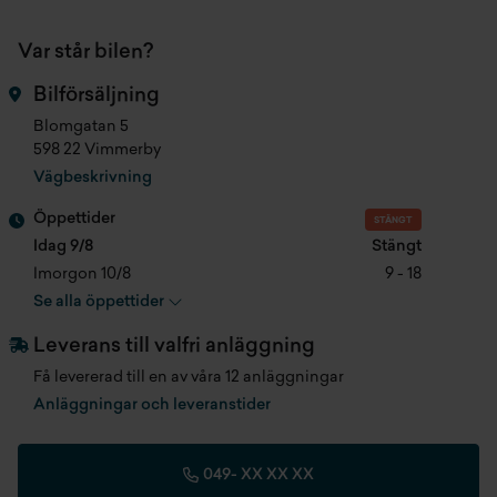
Acc. 0-100 km/h
12 s
Färddator
Var står bilen?
Cylindervolym
1995 cc
Parkeringssensor bak
Bilförsäljning
Antal säten
5 st
Elhissar fram & bak
Blomgatan 5
598 22 Vimmerby
Färg
Mgrå
4wd
Vägbeskrivning
Produktionsmånad
201810
Automatlåda
Öppettider
STÄNGT
Idag 9/8
Stängt
Registreringsdatum
2019-01-04
Acc/klimatanläggning
Imorgon 10/8
9 - 18
Se alla öppettider
Senast besiktad
2026-01-12
Airbag förare & passagerare
Leverans till valfri anläggning
Fordonsskatt
1 614 kr/år
Farthållare
Få levererad till en av våra 12 anläggningar
Anläggningar och leveranstider
Längd
4610 mm
Rattvärme
Bredd
1795 mm
Stolsvärme fram
049-
XX XX XX