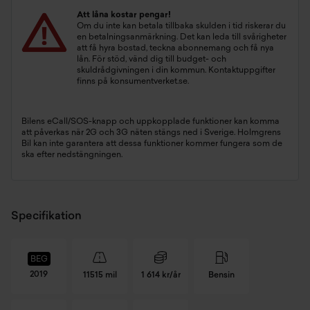
Att låna kostar pengar!
Om du inte kan betala tillbaka skulden i tid riskerar du
en betalningsanmärkning. Det kan leda till svårigheter
att få hyra bostad, teckna abonnemang och få nya
lån. För stöd, vänd dig till budget- och
skuldrådgivningen i din kommun. Kontaktuppgifter
finns på
konsumentverket.se
.
Bilens eCall/SOS-knapp och uppkopplade funktioner kan komma
att påverkas när 2G och 3G näten stängs ned i Sverige. Holmgrens
Bil kan inte garantera att dessa funktioner kommer fungera som de
ska efter nedstängningen.
Specifikation
BEG
2019
11515 mil
1 614 kr/år
Bensin