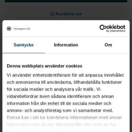
Höjd
1735 mm
Eluppvärmd ratt
Kontakta oss
Totalvikt
2015 kg
Dragkrok
Tjänstevikt
1614 kg
Gå till avdelningen
Samtycke
Information
Om
Lastkapacitet
497 kg
Ge ditt omdöme
Max dragvikt
2000 kg
Denna webbplats använder cookies
Max dragvikt obromsat
750 kg
Vi använder enhetsidentifierare för att anpassa innehållet
och annonserna till användarna, tillhandahålla funktioner
Säljare på avdelningen
Dragvikt bromsat 8%
2000 kg
för sociala medier och analysera vår trafik. Vi
vidarebefordrar även sådana identifierare och annan
Dragvikt bromsat 12%
2000 kg
information från din enhet till de sociala medier och
Anton
Magnus Carlsson
annons- och analysföretag som vi samarbetar med.
Carlsson
Säljare/Säljledare
Max släpvagnsvikt B-körkort
1485 kg
Dessa kan i sin tur kombinera informationen med annan
Säljare
information som du har tillhandahållit eller som de har
Total tågvikt
4015 kg
samlat in när du har använt deras tjänster.