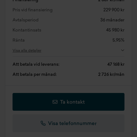
Finansiering
2 667 kr/mån
Pris vid finansiering
229 900 kr
Avtalsperiod
36 månader
Kontantinsats
45 980 kr
Ränta
5,95%
Visa alla detaljer
Att betala vid leverans:
47 168 kr
Att betala per månad:
2 726 kr/mån
Ta kontakt
Visa telefonnummer