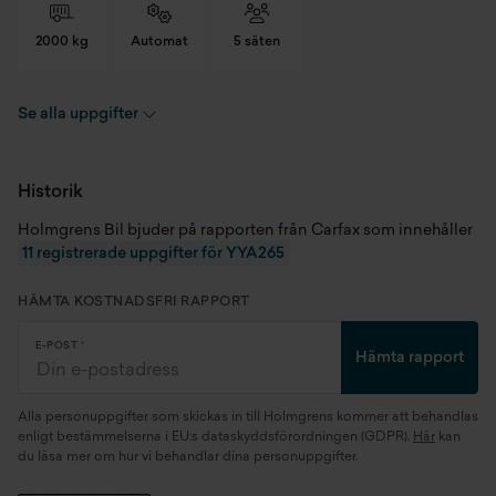
2000 kg
Automat
5 säten
Se alla uppgifter
Registreringsnummer
YYA265
Chassinummer
JF1SJ5LC5KG410134
Historik
Holmgrens Bil bjuder på rapporten från Carfax som innehåller
Skick
Begagnad
11 registrerade uppgifter för YYA265
Modellår
2019
HÄMTA KOSTNADSFRI RAPPORT
Miltal
11515 mil
E-POST
Hämta rapport
Kaross
SUV
Alla personuppgifter som skickas in till Holmgrens kommer att behandlas
Motor
2.0 FB20B 4WD (110 kW)
enligt bestämmelserna i EU:s dataskyddsförordningen (GDPR).
Här
kan
du läsa mer om hur vi behandlar dina personuppgifter.
Generation
SJ Facelift