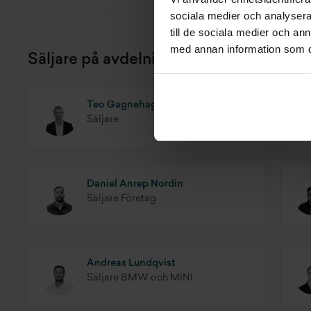
sociala medier och analysera 
till de sociala medier och a
med annan information som du 
Säljare på avdelningen
Teo Gagnehag
Säljare
Daniel Anrep Nordin
Säljare Företag
Andreas Lundqvist
Säljare BMW och MINI