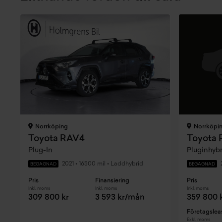
Norrköping
Norrköpi
Toyota RAV4
Toyota
Plug-In
Pluginhyb
2021
•
16500 mil
•
Laddhybrid
BEGAGNAD
BEGAGNAD
Pris
Finansiering
Pris
Inkl. moms
Inkl. moms
Inkl. moms
309 800 kr
3 593 kr/mån
359 800 
Företagslea
Exkl. moms