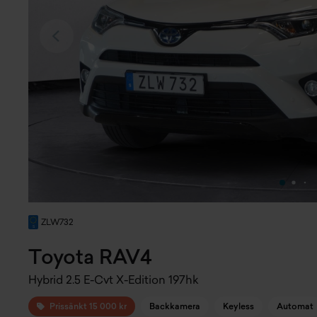
ZLW732
Toyota RAV4
Hybrid 2.5 E-Cvt X-Edition 197hk
Prissänkt 15 000 kr
Backkamera
Keyless
Automat