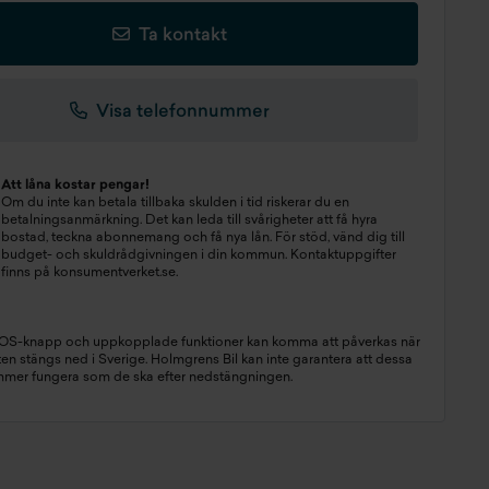
Ta kontakt
Visa telefonnummer
Att låna kostar pengar!
Om du inte kan betala tillbaka skulden i tid riskerar du en
betalningsanmärkning. Det kan leda till svårigheter att få hyra
bostad, teckna abonnemang och få nya lån. För stöd, vänd dig till
budget- och skuldrådgivningen i din kommun. Kontaktuppgifter
finns på
konsumentverket.se
.
SOS-knapp och uppkopplade funktioner kan komma att påverkas när
n stängs ned i Sverige. Holmgrens Bil kan inte garantera att dessa
mmer fungera som de ska efter nedstängningen.