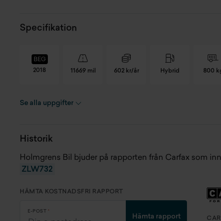
Specifikation
BEG
2018
11669 mil
602 kr/år
Hybrid
800 k
Se alla uppgifter
Registreringsnummer
ZLW732
An
Chassinummer
JTMWRREV70D086070
Fä
Historik
Skick
Begagnad
Pr
Holmgrens Bil bjuder på rapporten från Carfax som in
ZLW732
Modellår
2018
Re
HÄMTA KOSTNADSFRI RAPPORT
Miltal
11669 mil
Se
E-POST
Hämta rapport
CAR