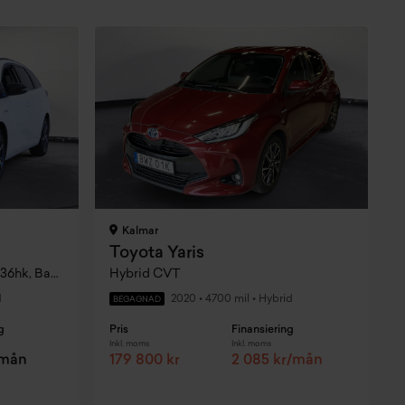
Kalmar
Toyota Yaris
Touring Sports Hybrid E-Cvt, 136hk, Backkamera, Bluetooth
Hybrid CVT
d
2020
•
4700 mil
•
Hybrid
BEGAGNAD
g
Pris
Finansiering
P
Inkl. moms
Inkl. moms
I
/mån
179 800 kr
2 085 kr/mån