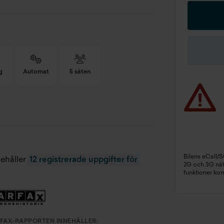
g
Automat
5 säten
tal säten
5 st
rg
Vit
Bilens eCall/
oduktionsmånad
201805
nehåller
12 registrerade uppgifter för
2G och 3G näte
funktioner ko
gistreringsdatum
2018-09-18
nast besiktad
2026-03-09
FAX-RAPPORTEN INNEHÅLLER: