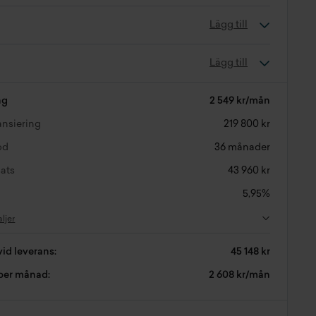
Lägg till
Lägg till
ng
2 549 kr/mån
nansiering
219 800 kr
od
36 månader
ats
43 960 kr
5,95%
aljer
vid leverans:
45 148 kr
 per månad:
2 608 kr/mån