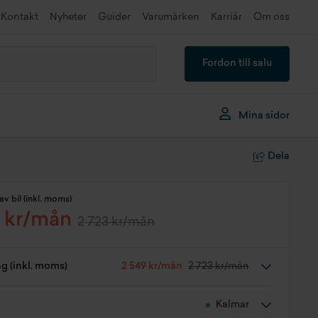
Kontakt
Nyheter
Guider
Varumärken
Karriär
Om oss
Fordon till salu
Mina sidor
Dela
av bil (inkl. moms)
 kr/mån
2 723 kr/mån
ng (inkl. moms)
2 549 kr/mån
2 723 kr/mån
Kalmar