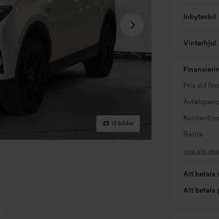
Inbytesbil
Vinterhjul
Finansieri
Pris vid fi
Avtalsperi
Kontantins
12 bilder
Ränta
Visa alla det
Att betala 
Att betala