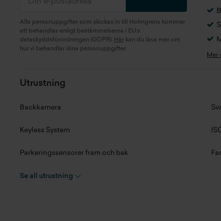
Kaross
SUV
Fo
B
Alla personuppgifter som skickas in till Holmgrens kommer
S
Motor
2.5 Dual VVT-i 2AR-
Lä
att behandlas enligt bestämmelserna i EU:s
FXE + 2JM (145 kW)
M
dataskyddsförordningen (GDPR).
Här
kan du läsa mer om
Br
hur vi behandlar dina personuppgifter.
Mer
Generation
XA40 Facelift
Hö
Växellåda
Automat
Utrustning
To
Drivaxel
Framhjulsdrift
Backkamera
Sv
Tj
Drivmedel
Hybrid
Keyless System
IS
La
Tankvolym
56 l
Parkeringssensorer fram och bak
Far
Ma
Förbrukning bl.körning
5 l/100km
Rails
2 
Se all utrustning
(NEDC)
Ma
Rattvärme
Mu
Förbrukning bl.körning
6,3 l/100km
Dr
(WLTP)