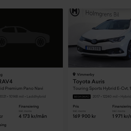
ng
Vimmerby
 RAV4
Toyota Auris
rid Premium Pano Navi
2021
•
10148 mil
•
Laddhybrid
2017
•
12240 mil
•
Hybri
BEGAGNAD
Finansiering
Pris
Finansierin
Inkl. moms
Inkl. moms
Inkl. moms
kr
4 173 kr/mån
169 900 kr
1 971 kr
sing