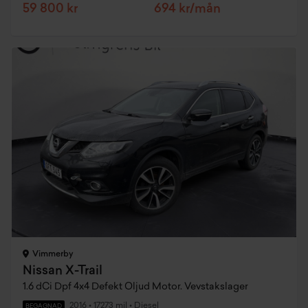
59 800 kr
694 kr/mån
Vimmerby
Nissan X-Trail
1.6 dCi Dpf 4x4 Defekt Oljud Motor. Vevstakslager
2016
•
17273 mil
•
Diesel
BEGAGNAD