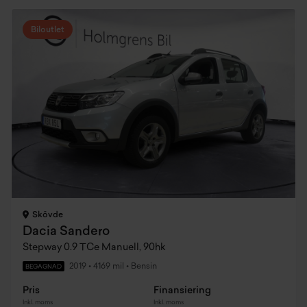
Biloutlet
Skövde
Dacia Sandero
Stepway 0.9 TCe Manuell, 90hk
2019
•
4169 mil
•
Bensin
BEGAGNAD
Pris
Finansiering
Inkl. moms
Inkl. moms