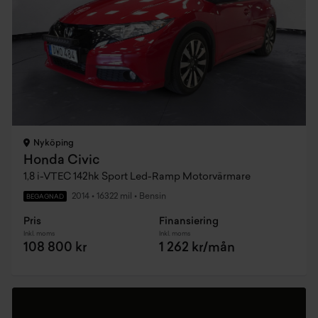
Nyköping
Honda Civic
1,8 i-VTEC 142hk Sport Led-Ramp Motorvärmare
2014
•
16322 mil
•
Bensin
BEGAGNAD
Pris
Finansiering
Inkl. moms
Inkl. moms
108 800 kr
1 262 kr/mån