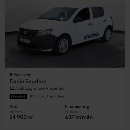
Vimmerby
Dacia Sandero
1,2 75hk Lågmilare Vinterhjul
2015
•
3930 mil
•
Bensin
BEGAGNAD
Pris
Finansiering
Inkl. moms
Inkl. moms
54 900 kr
637 kr/mån