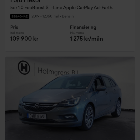
Ford Fiesta
5dr 1.0 EcoBoost ST-Line Apple CarPlay Ad-Farth.
2019
•
12360 mil
•
Bensin
BEGAGNAD
Pris
Finansiering
Inkl. moms
Inkl. moms
109 900 kr
1 275 kr/mån