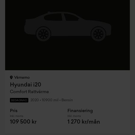
Värnamo
Hyundai i20
Comfort Rattvärme
2020
•
10900 mil
•
Bensin
BEGAGNAD
Pris
Finansiering
Inkl. moms
Inkl. moms
109 500 kr
1 270 kr/mån