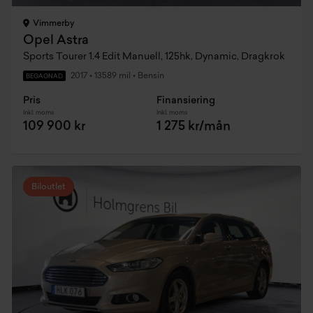
Vimmerby
Opel Astra
Sports Tourer 1.4 Edit Manuell, 125hk, Dynamic, Dragkrok
2017
•
13589 mil
•
Bensin
BEGAGNAD
Pris
Finansiering
Inkl. moms
Inkl. moms
109 900 kr
1 275 kr/mån
Biloutlet