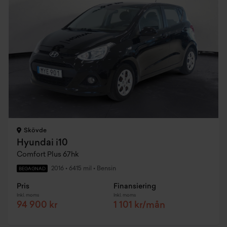
Skövde
Hyundai i10
Comfort Plus 67hk
2016
•
6415 mil
•
Bensin
BEGAGNAD
Pris
Finansiering
Inkl. moms
Inkl. moms
94 900 kr
1 101 kr/mån