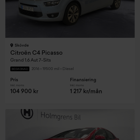
Skövde
Citroën C4 Picasso
Grand 1.6 Aut 7-Sits
2016
•
19500 mil
•
Diesel
BEGAGNAD
Pris
Finansiering
Inkl. moms
Inkl. moms
104 900 kr
1 217 kr/mån