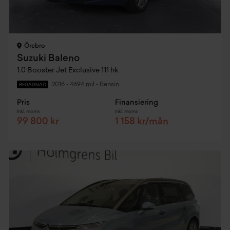
Örebro
Suzuki Baleno
1.0 Booster Jet Exclusive 111 hk
2016
•
4694 mil
•
Bensin
BEGAGNAD
Pris
Finansiering
Inkl. moms
Inkl. moms
99 800 kr
1 158 kr/mån