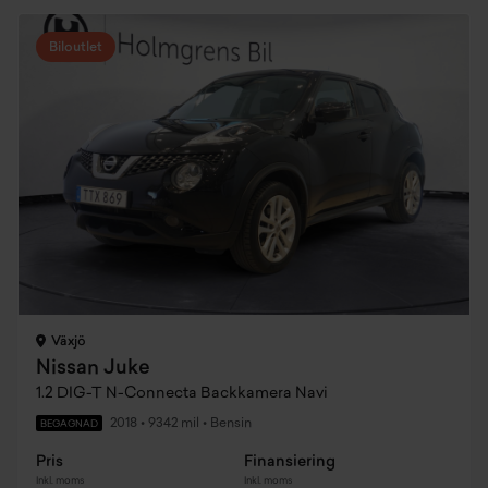
Biloutlet
Växjö
Nissan Juke
1.2 DIG-T N-Connecta Backkamera Navi
2018
•
9342 mil
•
Bensin
BEGAGNAD
Pris
Finansiering
Inkl. moms
Inkl. moms