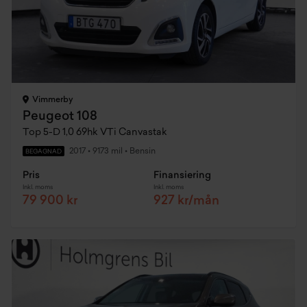
Vimmerby
Peugeot 108
Top 5-D 1,0 69hk VTi Canvastak
2017
•
9173 mil
•
Bensin
BEGAGNAD
Pris
Finansiering
Inkl. moms
Inkl. moms
79 900 kr
927 kr/mån