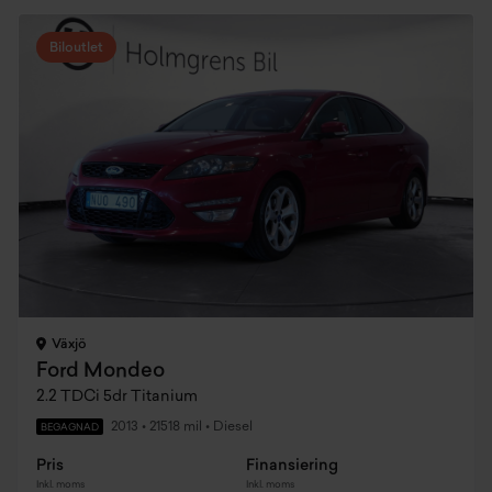
Biloutlet
Växjö
Ford Mondeo
2.2 TDCi 5dr Titanium
2013
•
21518 mil
•
Diesel
BEGAGNAD
Pris
Finansiering
Inkl. moms
Inkl. moms