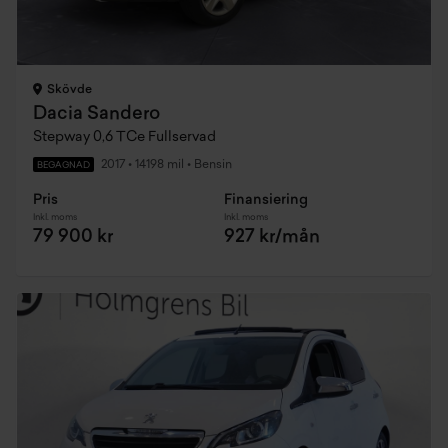
Skövde
Dacia Sandero
Stepway 0,6 TCe Fullservad
2017
•
14198 mil
•
Bensin
BEGAGNAD
Pris
Finansiering
Inkl. moms
Inkl. moms
79 900 kr
927 kr/mån