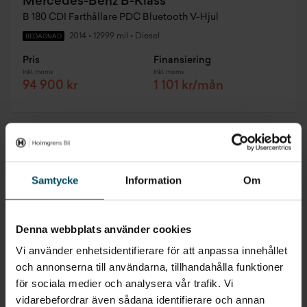
Mercedes-Benz B-Klass
B 180 CDI Farthållare PDC Bluetooth V-Hjul
2014
•
12999 mil
•
Diesel
BEGAGNAD
Pris
Finansiering
Inkl. moms
Inkl. moms
94 900 kr
1 101 kr/mån
Samtycke
Information
Om
Denna webbplats använder cookies
Vi använder enhetsidentifierare för att anpassa innehållet
och annonserna till användarna, tillhandahålla funktioner
för sociala medier och analysera vår trafik. Vi
vidarebefordrar även sådana identifierare och annan