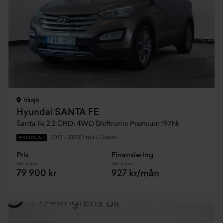
Växjö
Hyundai SANTA FE
Santa Fe 2.2 CRDi 4WD Shiftronic Premium 197hk
2013
•
31930 mil
•
Diesel
BEGAGNAD
Pris
Finansiering
Inkl. moms
Inkl. moms
79 900 kr
927 kr/mån