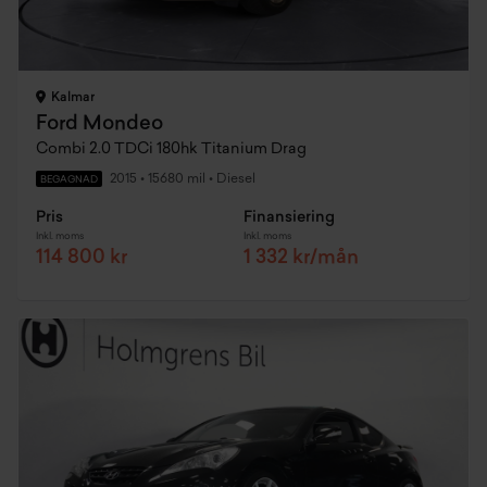
Kalmar
Ford Mondeo
Combi 2.0 TDCi 180hk Titanium Drag
2015
•
15680 mil
•
Diesel
BEGAGNAD
Pris
Finansiering
Inkl. moms
Inkl. moms
114 800 kr
1 332 kr/mån