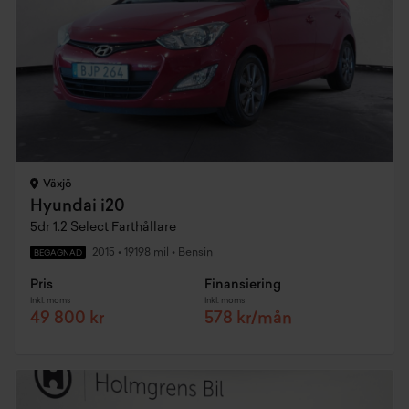
Växjö
Hyundai i20
5dr 1.2 Select Farthållare
2015
•
19198 mil
•
Bensin
BEGAGNAD
Pris
Finansiering
Inkl. moms
Inkl. moms
49 800 kr
578 kr/mån