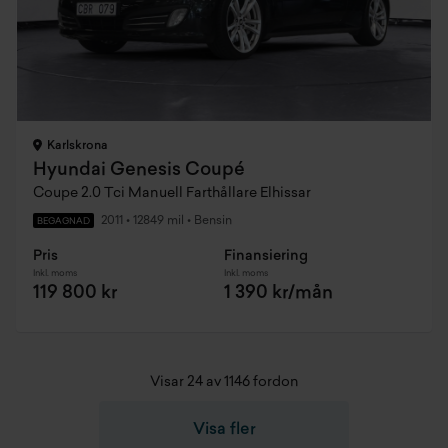
Karlskrona
Hyundai Genesis Coupé
Coupe 2.0 Tci Manuell Farthållare Elhissar
2011
•
12849 mil
•
Bensin
BEGAGNAD
Pris
Finansiering
Inkl. moms
Inkl. moms
119 800 kr
1 390 kr/mån
Visar 24 av 1146 fordon
Visa fler