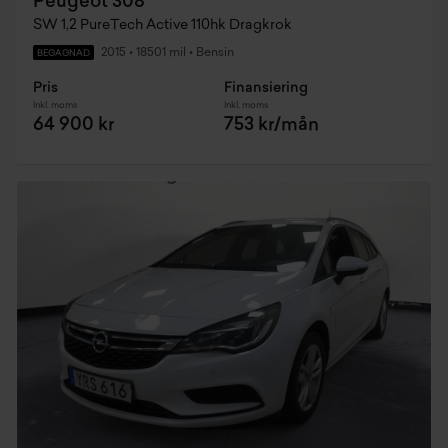
Peugeot 308
SW 1,2 PureTech Active 110hk Dragkrok
2015
•
18501 mil
•
Bensin
BEGAGNAD
Pris
Finansiering
Inkl. moms
Inkl. moms
64 900 kr
753 kr/mån