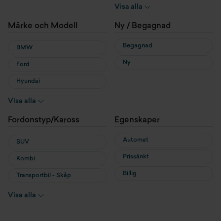
Hybrid
Visa alla
Laddhybrid
Märke och Modell
Ny / Begagnad
Begagnad
BMW
Ny
Ford
Hyundai
MG
Visa alla
MINI
Fordonstyp/Kaross
Egenskaper
Nissan
Automat
SUV
Prissänkt
Kombi
Billig
Transportbil - Skåp
Transportbil - Flak
Visa alla
Cab