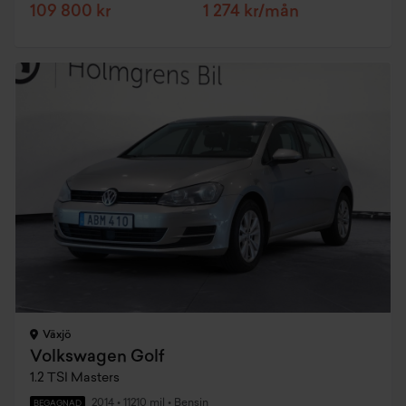
109 800 kr
1 274 kr/mån
Växjö
Volkswagen Golf
1.2 TSI Masters
2014
•
11210 mil
•
Bensin
BEGAGNAD