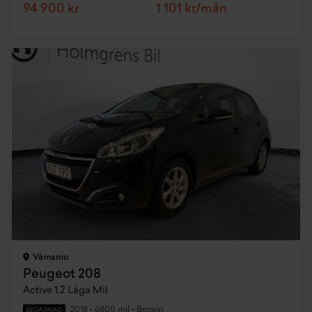
94 900 kr
1 101 kr/mån
Värnamo
Peugeot 208
Active 1,2 Låga Mil
2018
•
6800 mil
•
Bensin
BEGAGNAD