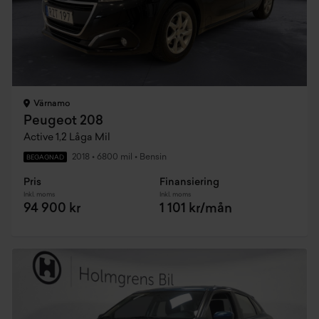
Värnamo
Peugeot 208
Active 1,2 Låga Mil
2018
•
6800 mil
•
Bensin
BEGAGNAD
Pris
Finansiering
Inkl. moms
Inkl. moms
94 900 kr
1 101 kr/mån