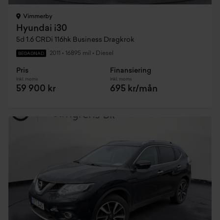
Vimmerby
Hyundai i30
5d 1.6 CRDi 116hk Business Dragkrok
2011
•
16895 mil
•
Diesel
BEGAGNAD
Pris
Finansiering
Inkl. moms
Inkl. moms
59 900 kr
695 kr/mån