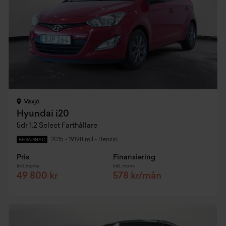
Växjö
Hyundai i20
5dr 1.2 Select Farthållare
2015
•
19198 mil
•
Bensin
BEGAGNAD
Pris
Finansiering
Inkl. moms
Inkl. moms
49 800 kr
578 kr/mån