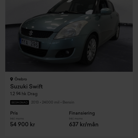
Örebro
Suzuki Swift
1.2 94 hk Drag
2013
•
24000 mil
•
Bensin
BEGAGNAD
Pris
Finansiering
Inkl. moms
Inkl. moms
54 900 kr
637 kr/mån