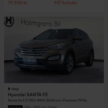
79 900 kr
927 kr/mån
Växjö
Hyundai SANTA FE
Santa Fe 2.2 CRDi 4WD Shiftronic Premium 197hk
2013
•
31930 mil
•
Diesel
BEGAGNAD