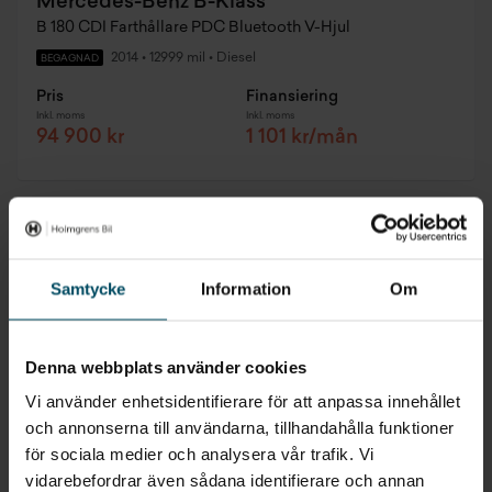
Mercedes-Benz B-Klass
B 180 CDI Farthållare PDC Bluetooth V-Hjul
2014
•
12999 mil
•
Diesel
BEGAGNAD
Pris
Finansiering
Inkl. moms
Inkl. moms
94 900 kr
1 101 kr/mån
Samtycke
Information
Om
Denna webbplats använder cookies
Vi använder enhetsidentifierare för att anpassa innehållet
och annonserna till användarna, tillhandahålla funktioner
för sociala medier och analysera vår trafik. Vi
vidarebefordrar även sådana identifierare och annan