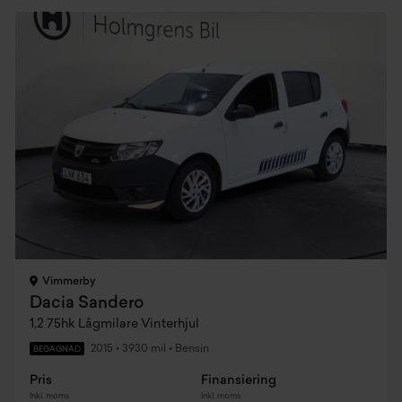
Vimmerby
Dacia Sandero
1,2 75hk Lågmilare Vinterhjul
2015
•
3930 mil
•
Bensin
BEGAGNAD
Pris
Finansiering
Inkl. moms
Inkl. moms