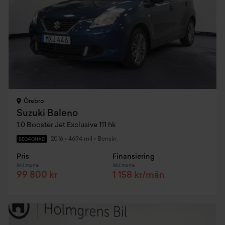
Örebro
Suzuki Baleno
1.0 Booster Jet Exclusive 111 hk
2016
•
4694 mil
•
Bensin
BEGAGNAD
Pris
Finansiering
Inkl. moms
Inkl. moms
99 800 kr
1 158 kr/mån