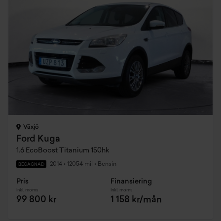
Växjö
Ford Kuga
1.6 EcoBoost Titanium 150hk
2014
•
12054 mil
•
Bensin
BEGAGNAD
Pris
Finansiering
Inkl. moms
Inkl. moms
99 800 kr
1 158 kr/mån