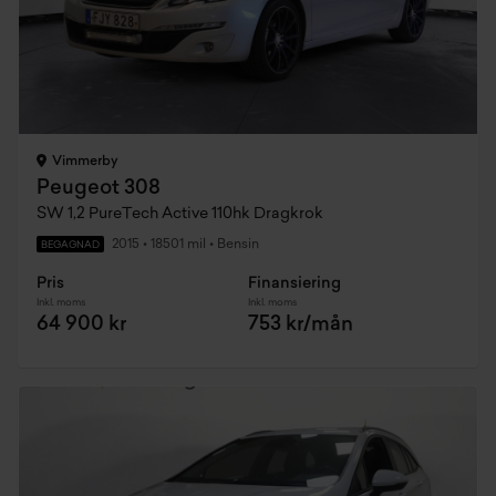
Vimmerby
Peugeot 308
SW 1,2 PureTech Active 110hk Dragkrok
2015
•
18501 mil
•
Bensin
BEGAGNAD
Pris
Finansiering
Inkl. moms
Inkl. moms
64 900 kr
753 kr/mån