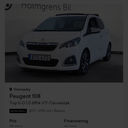
Vimmerby
Peugeot 108
Top 5-D 1,0 69hk VTi Canvastak
2017
•
9173 mil
•
Bensin
BEGAGNAD
Pris
Finansiering
Inkl. moms
Inkl. moms