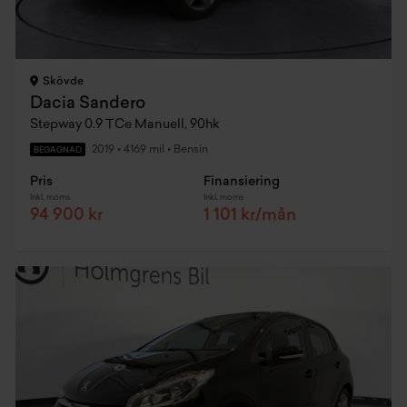
Skövde
Dacia Sandero
Stepway 0.9 TCe Manuell, 90hk
2019
•
4169 mil
•
Bensin
BEGAGNAD
Pris
Finansiering
Inkl. moms
Inkl. moms
94 900 kr
1 101 kr/mån