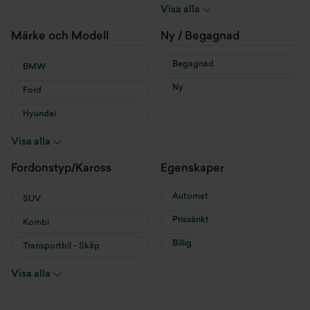
Hybrid
Visa alla
Laddhybrid
Märke och Modell
Ny / Begagnad
Begagnad
BMW
Ny
Ford
Hyundai
MG
Visa alla
MINI
Fordonstyp/Kaross
Egenskaper
Nissan
Automat
SUV
Prissänkt
Kombi
Billig
Transportbil - Skåp
Transportbil - Flak
Visa alla
Cab