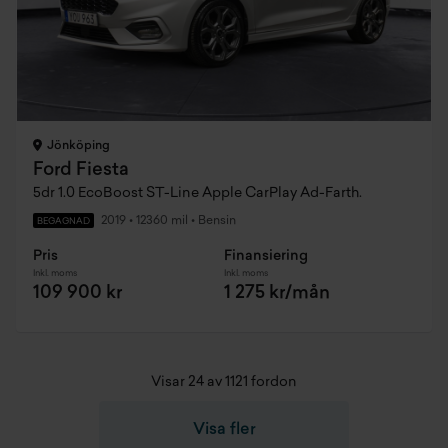
Jönköping
Ford Fiesta
5dr 1.0 EcoBoost ST-Line Apple CarPlay Ad-Farth.
2019
•
12360 mil
•
Bensin
BEGAGNAD
Pris
Finansiering
Inkl. moms
Inkl. moms
109 900 kr
1 275 kr/mån
Visar 24 av 1121 fordon
Visa fler