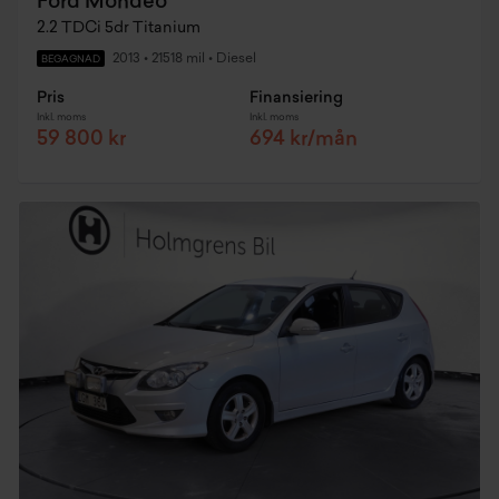
Ford Mondeo
2.2 TDCi 5dr Titanium
2013
•
21518 mil
•
Diesel
BEGAGNAD
Pris
Finansiering
Inkl. moms
Inkl. moms
59 800 kr
694 kr/mån