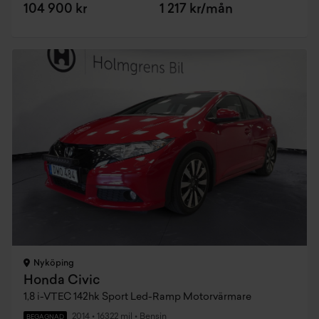
104 900 kr
1 217 kr/mån
Nyköping
Honda Civic
1,8 i-VTEC 142hk Sport Led-Ramp Motorvärmare
2014
•
16322 mil
•
Bensin
BEGAGNAD