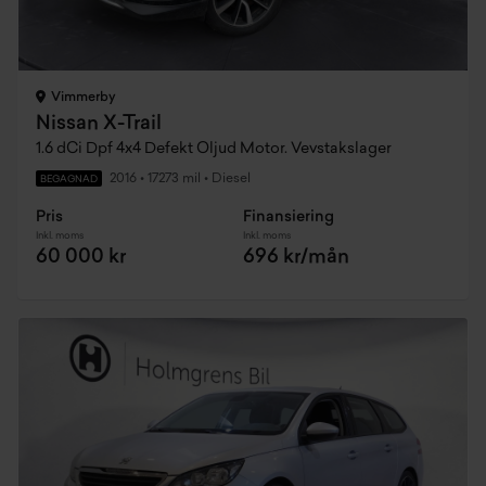
Vimmerby
Nissan X-Trail
1.6 dCi Dpf 4x4 Defekt Oljud Motor. Vevstakslager
2016
•
17273 mil
•
Diesel
BEGAGNAD
Pris
Finansiering
Inkl. moms
Inkl. moms
60 000 kr
696 kr/mån