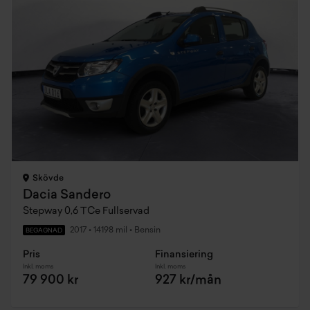
Skövde
Dacia Sandero
Stepway 0,6 TCe Fullservad
2017
•
14198 mil
•
Bensin
BEGAGNAD
Pris
Finansiering
Inkl. moms
Inkl. moms
79 900 kr
927 kr/mån