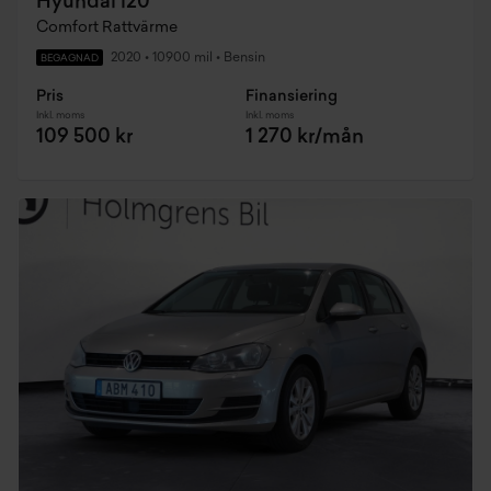
Hyundai i20
Comfort Rattvärme
2020
•
10900 mil
•
Bensin
BEGAGNAD
Pris
Finansiering
Inkl. moms
Inkl. moms
109 500 kr
1 270 kr/mån