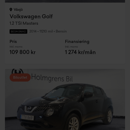
Växjö
Volkswagen Golf
1.2 TSI Masters
2014
•
11210 mil
•
Bensin
BEGAGNAD
Pris
Finansiering
Inkl. moms
Inkl. moms
109 800 kr
1 274 kr/mån
Biloutlet