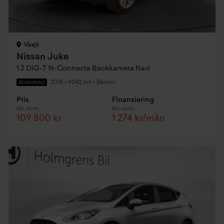
Växjö
Nissan Juke
1.2 DIG-T N-Connecta Backkamera Navi
2018
•
9342 mil
•
Bensin
BEGAGNAD
Pris
Finansiering
Inkl. moms
Inkl. moms
109 800 kr
1 274 kr/mån