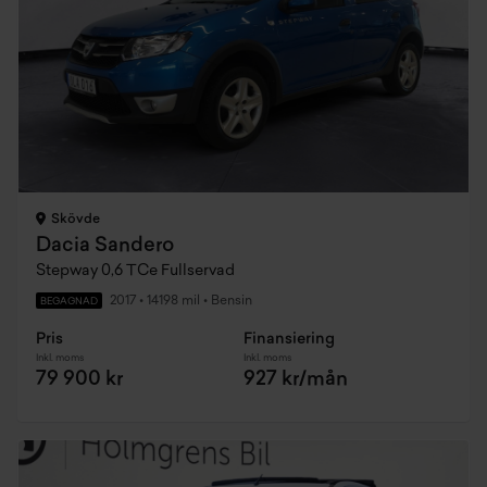
Skövde
Dacia Sandero
Stepway 0,6 TCe Fullservad
2017
•
14198 mil
•
Bensin
BEGAGNAD
Pris
Finansiering
Inkl. moms
Inkl. moms
79 900 kr
927 kr/mån