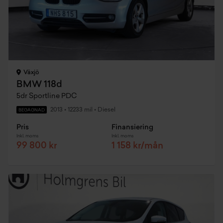
Växjö
BMW 118d
5dr Sportline PDC
2013
•
12233 mil
•
Diesel
BEGAGNAD
Pris
Finansiering
Inkl. moms
Inkl. moms
99 800 kr
1 158 kr/mån