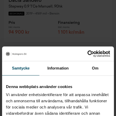
Dacia Sandero
Stepway 0.9 TCe Manuell, 90hk
2019
•
4169 mil
•
Bensin
BEGAGNAD
Pris
Finansiering
Inkl. moms
Inkl. moms
94 900 kr
1 101 kr/mån
Samtycke
Information
Om
Denna webbplats använder cookies
Vi använder enhetsidentifierare för att anpassa innehållet
och annonserna till användarna, tillhandahålla funktioner
för sociala medier och analysera vår trafik. Vi
vidarebefordrar även sådana identifierare och annan