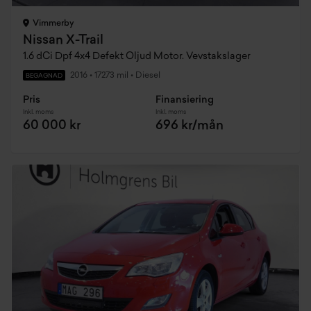
Vimmerby
Nissan X-Trail
1.6 dCi Dpf 4x4 Defekt Oljud Motor. Vevstakslager
2016
•
17273 mil
•
Diesel
BEGAGNAD
Pris
Finansiering
Inkl. moms
Inkl. moms
60 000 kr
696 kr/mån