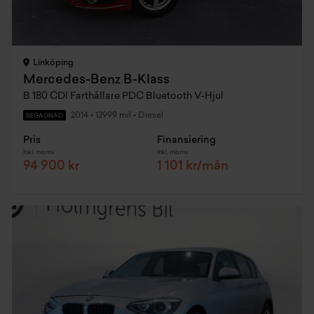
Linköping
Mercedes-Benz B-Klass
B 180 CDI Farthållare PDC Bluetooth V-Hjul
2014
•
12999 mil
•
Diesel
BEGAGNAD
Pris
Finansiering
Inkl. moms
Inkl. moms
94 900 kr
1 101 kr/mån