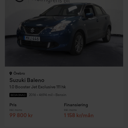
Örebro
Suzuki Baleno
1.0 Booster Jet Exclusive 111 hk
2016
•
4694 mil
•
Bensin
BEGAGNAD
Pris
Finansiering
Inkl. moms
Inkl. moms
99 800 kr
1 158 kr/mån