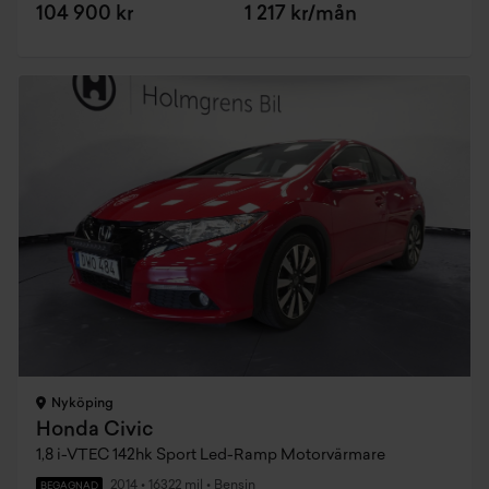
104 900 kr
1 217 kr/mån
Nyköping
Honda Civic
1,8 i-VTEC 142hk Sport Led-Ramp Motorvärmare
2014
•
16322 mil
•
Bensin
BEGAGNAD