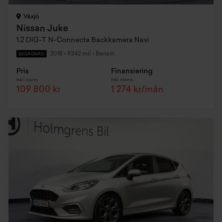
Växjö
Nissan Juke
1.2 DIG-T N-Connecta Backkamera Navi
2018
•
9342 mil
•
Bensin
BEGAGNAD
Pris
Finansiering
Inkl. moms
Inkl. moms
109 800 kr
1 274 kr/mån