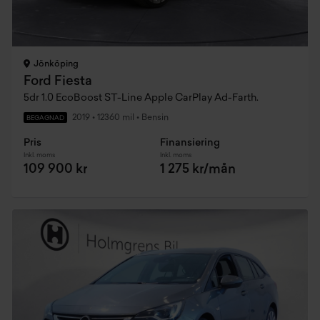
Jönköping
Ford Fiesta
5dr 1.0 EcoBoost ST-Line Apple CarPlay Ad-Farth.
2019
•
12360 mil
•
Bensin
BEGAGNAD
Pris
Finansiering
Inkl. moms
Inkl. moms
109 900 kr
1 275 kr/mån