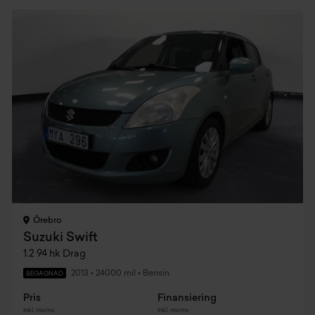
Örebro
Suzuki Swift
1.2 94 hk Drag
2013
•
24000 mil
•
Bensin
BEGAGNAD
Pris
Finansiering
Inkl. moms
Inkl. moms