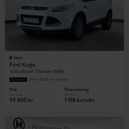
Växjö
Ford Kuga
1.6 EcoBoost Titanium 150hk
2014
•
12054 mil
•
Bensin
BEGAGNAD
Pris
Finansiering
Inkl. moms
Inkl. moms
99 800 kr
1 158 kr/mån