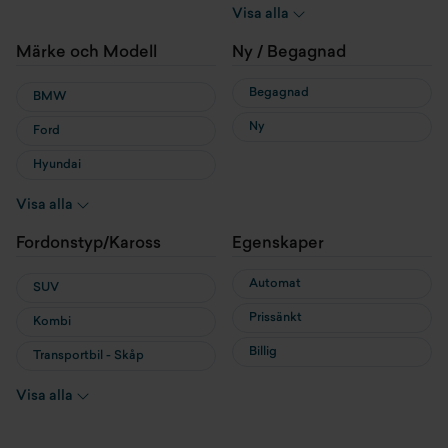
Hybrid
Visa alla
Laddhybrid
Märke och Modell
Ny / Begagnad
Begagnad
BMW
Ny
Ford
Hyundai
MG
Visa alla
MINI
Fordonstyp/Kaross
Egenskaper
Nissan
Automat
SUV
Prissänkt
Kombi
Billig
Transportbil - Skåp
Transportbil - Flak
Visa alla
Cab