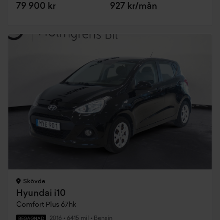
79 900 kr
927 kr/mån
Skövde
Hyundai i10
Comfort Plus 67hk
2016
•
6415 mil
•
Bensin
BEGAGNAD