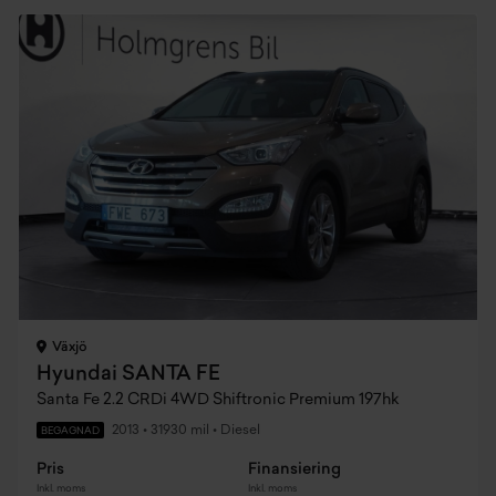
Växjö
Hyundai SANTA FE
Santa Fe 2.2 CRDi 4WD Shiftronic Premium 197hk
2013
•
31930 mil
•
Diesel
BEGAGNAD
Pris
Finansiering
Inkl. moms
Inkl. moms