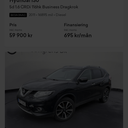
Hyundai i30
5d 1.6 CRDi 116hk Business Dragkrok
2011
•
16895 mil
•
Diesel
BEGAGNAD
Pris
Finansiering
Inkl. moms
Inkl. moms
59 900 kr
695 kr/mån