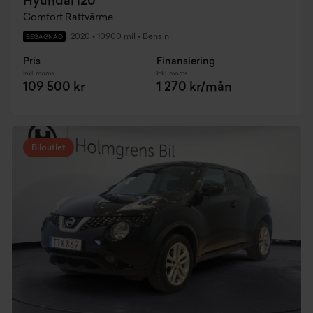
Hyundai i20
Comfort Rattvärme
2020
•
10900 mil
•
Bensin
BEGAGNAD
Pris
Finansiering
Inkl. moms
Inkl. moms
109 500 kr
1 270 kr/mån
Biloutlet