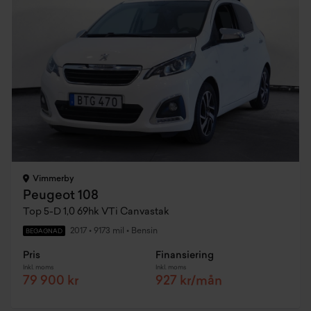
Vimmerby
Peugeot 108
Top 5-D 1,0 69hk VTi Canvastak
2017
•
9173 mil
•
Bensin
BEGAGNAD
Pris
Finansiering
Inkl. moms
Inkl. moms
79 900 kr
927 kr/mån