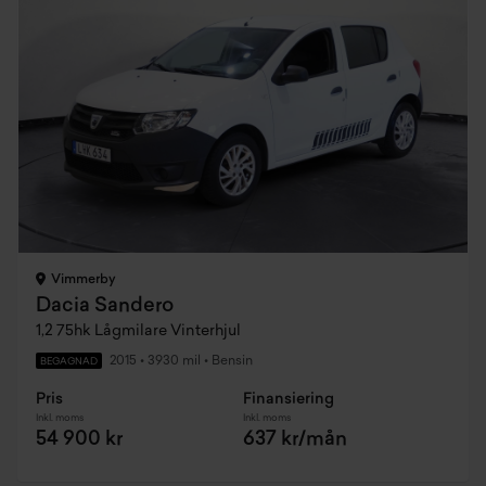
Vimmerby
Dacia Sandero
1,2 75hk Lågmilare Vinterhjul
2015
•
3930 mil
•
Bensin
BEGAGNAD
Pris
Finansiering
Inkl. moms
Inkl. moms
54 900 kr
637 kr/mån