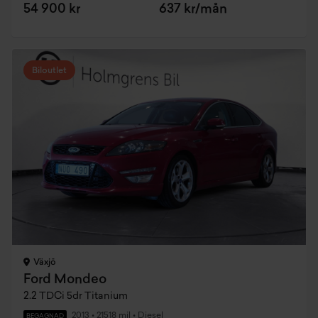
54 900 kr
637 kr/mån
Biloutlet
Växjö
Ford Mondeo
2.2 TDCi 5dr Titanium
2013
•
21518 mil
•
Diesel
BEGAGNAD