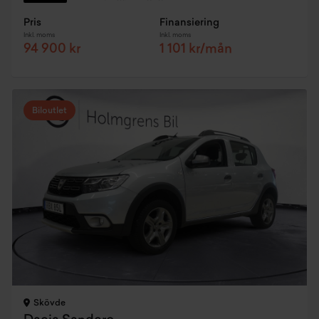
Pris
Finansiering
Inkl. moms
Inkl. moms
94 900 kr
1 101 kr/mån
Biloutlet
Skövde