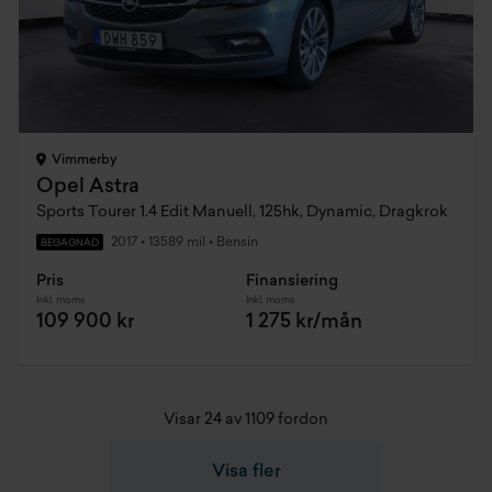
Vimmerby
Opel Astra
Sports Tourer 1.4 Edit Manuell, 125hk, Dynamic, Dragkrok
2017
•
13589 mil
•
Bensin
BEGAGNAD
Pris
Finansiering
Inkl. moms
Inkl. moms
109 900 kr
1 275 kr/mån
Visar 24 av 1109 fordon
Visa fler