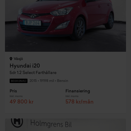
Växjö
Hyundai i20
5dr 1.2 Select Farthållare
2015
•
19198 mil
•
Bensin
BEGAGNAD
Pris
Finansiering
Inkl. moms
Inkl. moms
49 800 kr
578 kr/mån