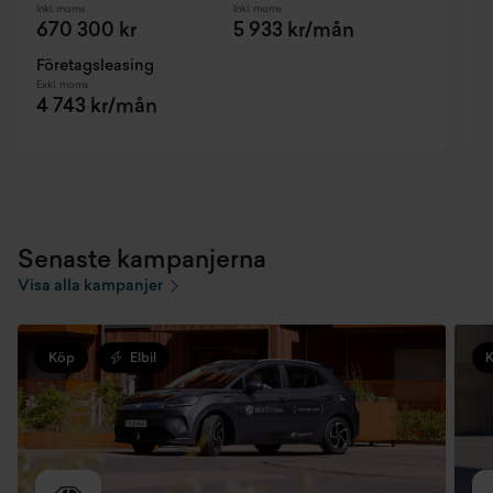
Inkl. moms
Inkl. moms
I
670 300 kr
5 933 kr/mån
Företagsleasing
F
Exkl. moms
E
4 743 kr/mån
Senaste kampanjerna
Visa alla kampanjer
Köp
Elbil