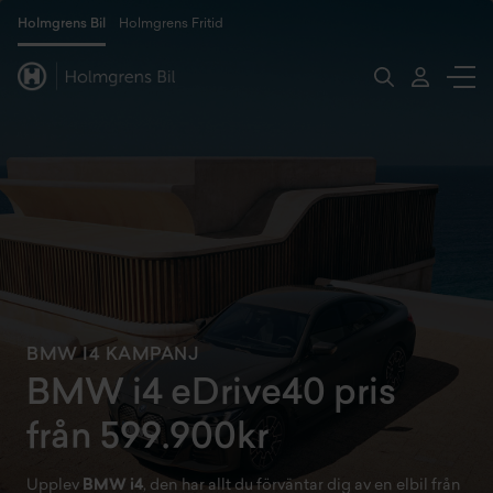
Holmgrens Bil
Holmgrens Fritid
BMW I4 KAMPANJ
BMW i4 eDrive40 pris
från 599.900kr
Upplev
BMW i4
, den har allt du förväntar dig av en elbil från