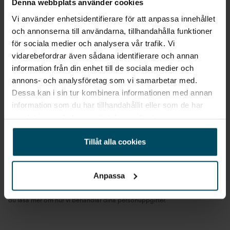
Denna webbplats använder cookies
Vi använder enhetsidentifierare för att anpassa innehållet
NAMN
och annonserna till användarna, tillhandahålla funktioner
för sociala medier och analysera vår trafik. Vi
vidarebefordrar även sådana identifierare och annan
E-POST
information från din enhet till de sociala medier och
annons- och analysföretag som vi samarbetar med.
Dessa kan i sin tur kombinera informationen med annan
information som du har tillhandahållit eller som de har
TELEFONNUMMER
samlat in när du har använt deras tjänster.
Tillåt alla cookies
Skicka
Anpassa
Alla personuppgifter som skickas in till Holmgrens kommer att behandlas
enligt bestämmelserna i EU:s dataskyddsförordningen (GDPR).
Här
kan
du läsa mer om hur vi behandlar dina personuppgifter.