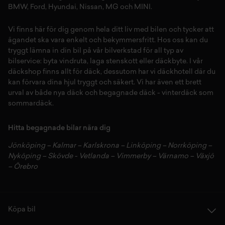
BMW
,
Ford
,
Hyundai
,
Nissan
,
MG
och
MINI
.
Vi finns här för dig genom hela ditt liv med bilen och tycker att
ägandet ska vara enkelt och bekymmersfritt. Hos oss kan du
tryggt lämna in din bil på vår
bilverkstad
för all typ av
bilservice:
byta vindruta,
laga stenskott
eller
däckbyte
. I vår
däckshop
finns allt för
däck
,
dessutom har vi
däckhotell
d
är du
kan förvara dina
hjul
tryggt och säkert.
Vi har även ett brett
urval av både
nya däck
och
begagnade däck
-
vinterdäck
som
sommardäck.
Hitta begagnade bilar nära dig
Jönköping
–
Kalmar
–
Karlskrona
–
Linköping
–
Norrköping
–
Nyköping
–
Skövde
-
Vetlanda
–
Vimmerby
–
Värnamo
–
Växjö
–
Örebro
Köpa bil