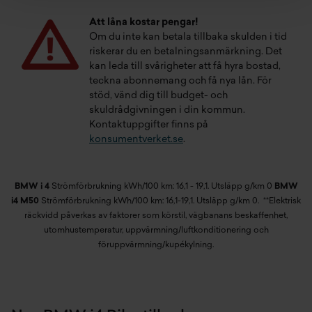
Att låna kostar pengar!
Om du inte kan betala tillbaka skulden i tid
riskerar du en betalningsanmärkning. Det
kan leda till svårigheter att få hyra bostad,
teckna abonnemang och få nya lån. För
stöd, vänd dig till budget- och
skuldrådgivningen i din kommun.
Kontaktuppgifter finns på
konsumentverket.se
.
BMW i 4
Strömförbrukning kWh/100 km: 16,1 - 19,1. Utsläpp g/km 0
BMW
i4 M50
Strömförbrukning kWh/100 km: 16,1-19,1. Utsläpp g/km 0.
**Elektrisk
räckvidd påverkas av faktorer som körstil, vägbanans beskaffenhet,
utomhustemperatur, uppvärmning/luftkonditionering och
föruppvärmning/kupékylning.