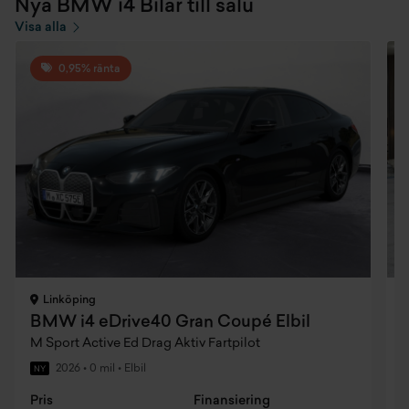
Nya BMW i4 Bilar till salu
Visa alla
0,95% ränta
Linköping
BMW i4 eDrive40 Gran Coupé Elbil
M Sport Active Ed Drag Aktiv Fartpilot
M
2026
•
0 mil
•
Elbil
NY
Pris
Finansiering
P