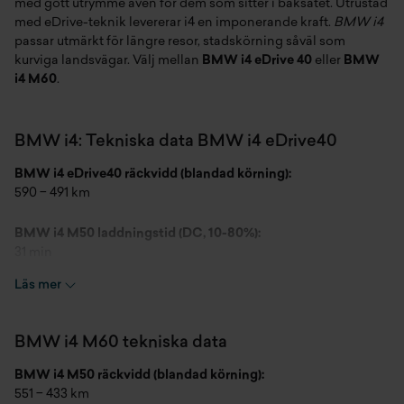
med gott utrymme även för dem som sitter i baksätet. Utrustad
med eDrive-teknik levererar i4 en imponerande kraft.
BMW i4
passar utmärkt för längre resor, stadskörning såväl som
kurviga landsvägar.
Välj mellan
BMW i4 eDrive 40
eller
BMW
i4 M60
.
BMW i4: Tekniska data BMW i4 eDrive40
BMW i4 eDrive40 räckvidd (blandad körning):
590 − 491 km
BMW i4 M50 laddningstid (DC, 10-80%):
31 min
Läs mer
BMW i4 eDrive40 drivlina:
Bakhjulsdrift
BMW i4 M60 tekniska data
BMW i4 eDrive40 systemprestanda:
250 kW (340 PS)
BMW i4 M50 räckvidd (blandad körning):
551 − 433 km