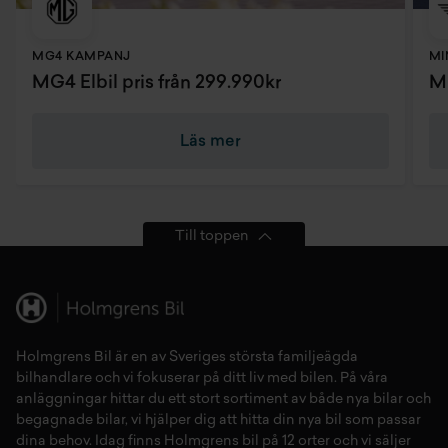
MG4 KAMPANJ
MI
MG4 Elbil pris från 299.990kr
MI
Läs mer
Till toppen
Holmgrens Bil är en av Sveriges största familjeägda
bilhandlare och vi fokuserar på ditt liv med bilen. På våra
anläggningar hittar du ett stort sortiment av både
nya bilar
och
begagnade bilar,
vi hjälper dig att hitta din
nya bil
som passar
dina behov. Idag finns Holmgrens bil på 12 orter och vi säljer