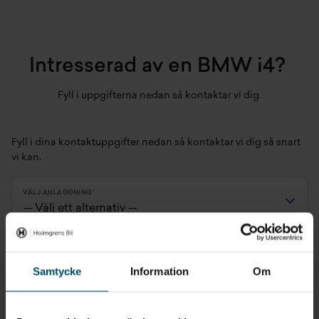
83,9 kWh / 81,1 kWh
Intresserad av en BMW i4?
Fyll i uppgifterna nedan så kontaktar vi dig.
Fyll i dina kontaktuppgifter nedan så kontaktar vi dig så snart
vi kan.
VÄLJ ANLÄGGNING
VÄLJ ETT ELLER FLERA ALTERNATIV
Boka provkörning
Samtycke
Information
Om
Offert
Vill veta mer om bilen