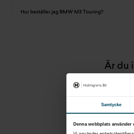
Hur beställer jag BMW M3 Touring?
Är du
Samtycke
Denna webbplats använder 
Vi använder enhetsidentifierar