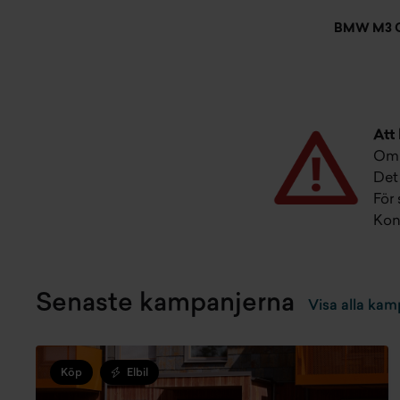
BMW M3 Co
Att
Om d
Det 
För
Kon
Senaste kampanjerna
Visa alla kam
Köp
Elbil