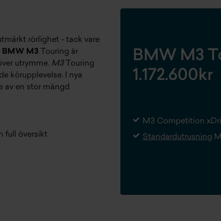
märkt rörlighet - tack vare
.
BMW M3
Touring är
BMW M3 Tou
över utrymme.
M3
Touring
1.172.600kr
e körupplevelse. I nya
re av en stor mängd
M3 Competition xDri
full översikt
Standardutrusning
M