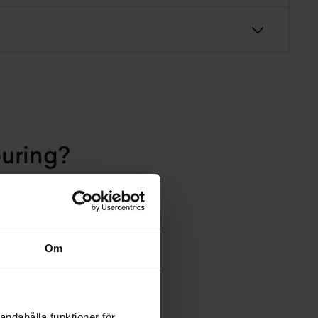
uring?
Om
andahålla funktioner för