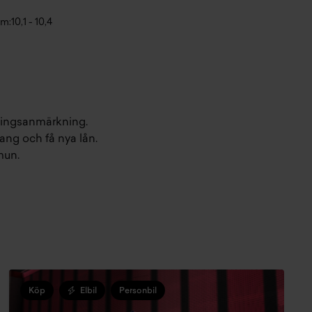
km:
10,1 - 10,4
lningsanmärkning.
ang och få nya lån.
mun.
Köp
Elbil
Personbil