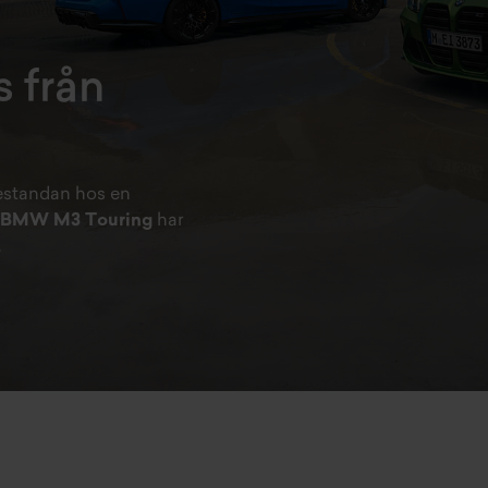
 från
restandan hos en
BMW M3 Touring
har
.