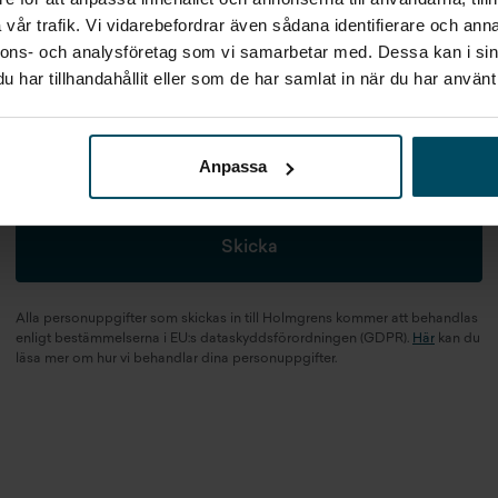
vår trafik. Vi vidarebefordrar även sådana identifierare och anna
nnons- och analysföretag som vi samarbetar med. Dessa kan i sin
VÄLJ ANLÄGGNING
har tillhandahållit eller som de har samlat in när du har använt 
HAR DU EN FRÅGA?
Anpassa
Skicka
Alla personuppgifter som skickas in till Holmgrens kommer att behandlas
enligt bestämmelserna i EU:s dataskyddsförordningen (GDPR).
Här
kan du
läsa mer om hur vi behandlar dina personuppgifter.