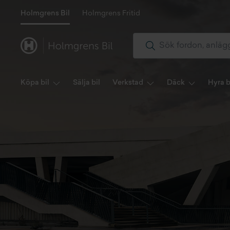
Holmgrens Bil
Holmgrens Fritid
Köpa bil
Sälja bil
Verkstad
Däck
Hyra b