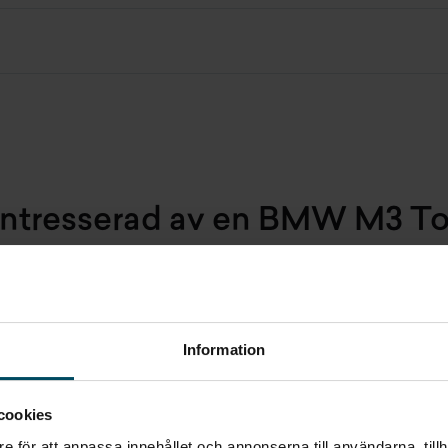
 intresserad av en BMW M3 To
Fyll i dina uppgifter så kontaktar vi dig så snart vi kan.
Information
TELEFONNUMMER
cookies
E-POST
e för att anpassa innehållet och annonserna till användarna, tillh