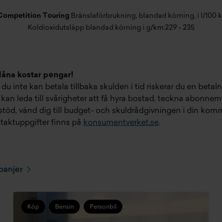
mpetition Touring
Bränsleförbrukning, blandad körning, i l/100 
Koldioxidutsläpp blandad körning i g/km:
229 - 235
 låna kostar pengar!
u inte kan betala tillbaka skulden i tid riskerar du en beta
kan leda till svårigheter att få hyra bostad, teckna abonnem
 stöd, vänd dig till budget- och skuldrådgivningen i din kom
taktuppgifter finns på
konsumentverket.se
.
panjer
Köp
Bensin
Personbil