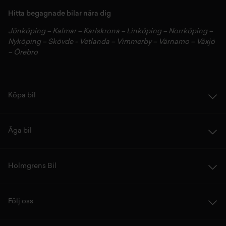
Hitta begagnade bilar nära dig
Jönköping
–
Kalmar
–
Karlskrona
–
Linköping
–
Norrköping
–
Nyköping
–
Skövde
-
Vetlanda
–
Vimmerby
–
Värnamo
–
Växjö
–
Örebro
Köpa bil
Äga bil
Holmgrens Bil
Följ oss