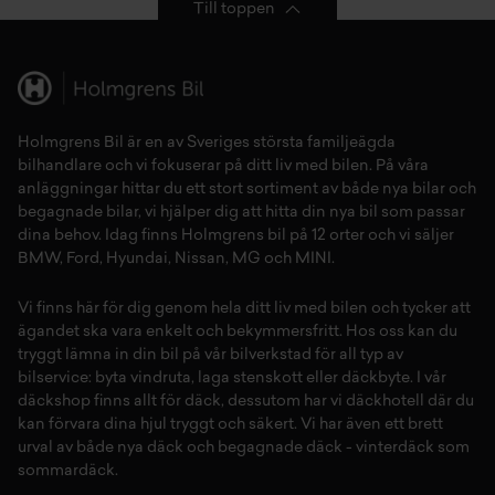
Till toppen
Holmgrens Bil är en av Sveriges största familjeägda
bilhandlare och vi fokuserar på ditt liv med bilen. På våra
anläggningar hittar du ett stort sortiment av både
nya bilar
och
begagnade bilar,
vi hjälper dig att hitta din
nya bil
som passar
dina behov. Idag finns Holmgrens bil på 12 orter och vi säljer
BMW
,
Ford
,
Hyundai
,
Nissan
,
MG
och
MINI
.
Vi finns här för dig genom hela ditt liv med bilen och tycker att
ägandet ska vara enkelt och bekymmersfritt. Hos oss kan du
tryggt lämna in din bil på vår
bilverkstad
för all typ av
bilservice:
byta vindruta,
laga stenskott
eller
däckbyte
. I vår
däckshop
finns allt för
däck
,
dessutom har vi
däckhotell
d
är du
kan förvara dina
hjul
tryggt och säkert.
Vi har även ett brett
urval av både
nya däck
och
begagnade däck
-
vinterdäck
som
sommardäck.